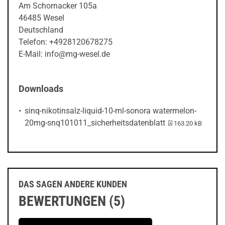
Am Schornacker 105a
46485 Wesel
Deutschland
Telefon: +4928120678275
E-Mail: info@mg-wesel.de
Downloads
sinq-nikotinsalz-liquid-10-ml-sonora watermelon-
PDF-Datei:
20mg-snq101011_sicherheitsdatenblatt
163.20 kB
DAS SAGEN ANDERE KUNDEN
BEWERTUNGEN (5)