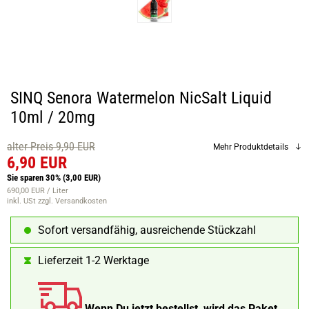
SINQ Senora Watermelon NicSalt Liquid
10ml / 20mg
alter Preis 9,90 EUR
Mehr Produktdetails
6,90 EUR
Sie sparen 30%
(3,00 EUR)
690,00 EUR / Liter
inkl. USt
zzgl. Versandkosten
Sofort versandfähig, ausreichende Stückzahl
Lieferzeit 1-2 Werktage
Wenn Du jetzt bestellst, wird das Paket