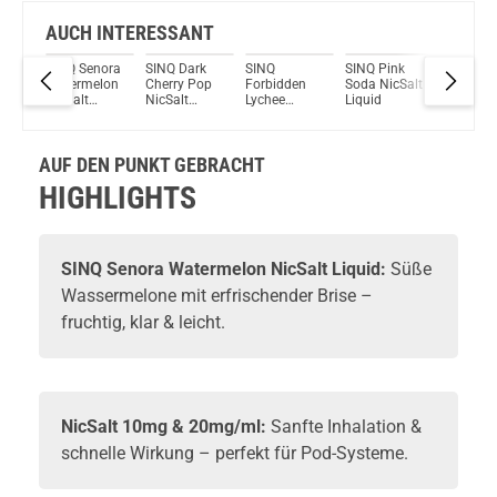
AUCH INTERESSANT
SINQ Senora
SINQ Dark
SINQ
SINQ Pink
SINQ
Watermelon
Cherry Pop
Forbidden
Soda NicSalt
Blueberr
NicSalt
NicSalt
Lychee
Liquid
Crush
lon
Liquid
Liquid
NicSalt
NicSalt
d
Liquid
Liquid
AUF DEN PUNKT GEBRACHT
HIGHLIGHTS
SINQ Senora Watermelon NicSalt Liquid:
Süße
Wassermelone mit erfrischender Brise –
fruchtig, klar & leicht.
NicSalt 10mg & 20mg/ml:
Sanfte Inhalation &
schnelle Wirkung – perfekt für Pod-Systeme.