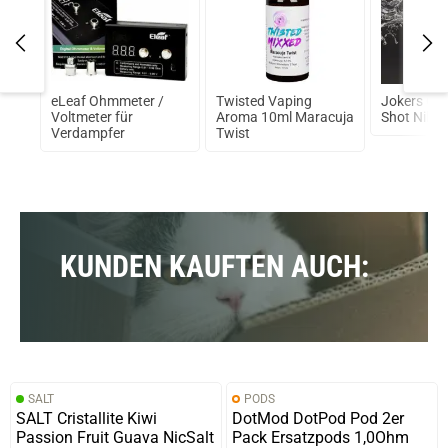
eLeaf Ohmmeter /
Twisted Vaping
Jokers Clo
Voltmeter für
Aroma 10ml Maracuja
Shot Nikot
Verdampfer
Twist
KUNDEN KAUFTEN AUCH:
SALT
PODS
SALT Cristallite Kiwi
DotMod DotPod Pod 2er
Passion Fruit Guava NicSalt
Pack Ersatzpods 1,0Ohm