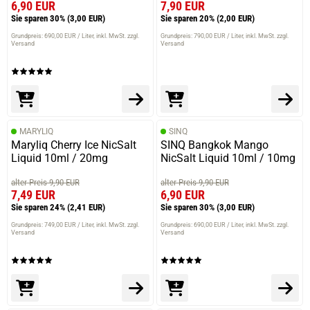
6,90 EUR
7,90 EUR
Sie sparen 30%
(3,00 EUR)
Sie sparen 20%
(2,00 EUR)
Grundpreis: 690,00 EUR / Liter
inkl. MwSt. zzgl.
Grundpreis: 790,00 EUR / Liter
inkl. MwSt. zzgl.
Versand
Versand
MARYLIQ
SINQ
Maryliq Cherry Ice NicSalt
SINQ Bangkok Mango
Liquid 10ml / 20mg
NicSalt Liquid 10ml / 10mg
alter Preis 9,90 EUR
alter Preis 9,90 EUR
7,49 EUR
6,90 EUR
Sie sparen 24%
(2,41 EUR)
Sie sparen 30%
(3,00 EUR)
Grundpreis: 749,00 EUR / Liter
inkl. MwSt. zzgl.
Grundpreis: 690,00 EUR / Liter
inkl. MwSt. zzgl.
Versand
Versand