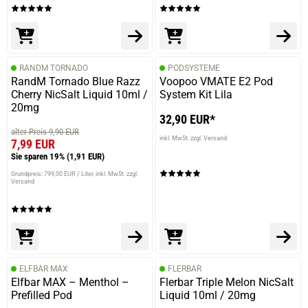
RANDM TORNADO
PODSYSTEME
RandM Tornado Blue Razz
Voopoo VMATE E2 Pod
Cherry NicSalt Liquid 10ml /
System Kit Lila
20mg
32,90 EUR*
alter Preis 9,90 EUR
inkl. MwSt. zzgl. Versand
7,99 EUR
Sie sparen 19%
(1,91 EUR)
Grundpreis: 799,00 EUR / Liter
inkl. MwSt. zzgl.
Versand
ELFBAR MAX
FLERBAR
Elfbar MAX – Menthol –
Flerbar Triple Melon NicSalt
Prefilled Pod
Liquid 10ml / 20mg