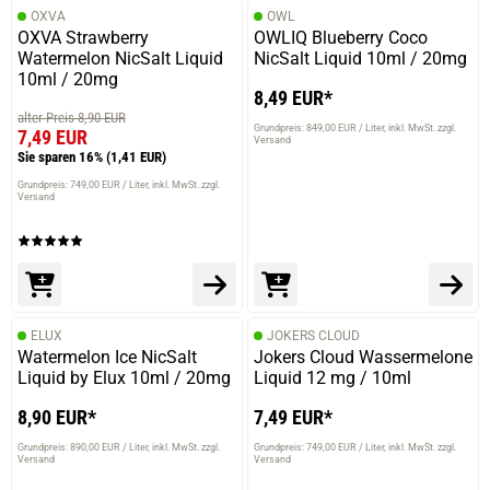
OXVA
OWL
OXVA Strawberry
OWLIQ Blueberry Coco
Watermelon NicSalt Liquid
NicSalt Liquid 10ml / 20mg
10ml / 20mg
8,49 EUR*
alter Preis 8,90 EUR
Grundpreis: 849,00 EUR / Liter
inkl. MwSt. zzgl.
7,49 EUR
Versand
Sie sparen 16%
(1,41 EUR)
Grundpreis: 749,00 EUR / Liter
inkl. MwSt. zzgl.
Versand
ELUX
JOKERS CLOUD
Watermelon Ice NicSalt
Jokers Cloud Wassermelone
Liquid by Elux 10ml / 20mg
Liquid 12 mg / 10ml
8,90 EUR*
7,49 EUR*
Grundpreis: 890,00 EUR / Liter
inkl. MwSt. zzgl.
Grundpreis: 749,00 EUR / Liter
inkl. MwSt. zzgl.
Versand
Versand