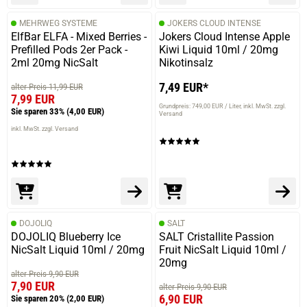
MEHRWEG SYSTEME
JOKERS CLOUD INTENSE
ElfBar ELFA - Mixed Berries -
Jokers Cloud Intense Apple
Prefilled Pods 2er Pack -
Kiwi Liquid 10ml / 20mg
2ml 20mg NicSalt
Nikotinsalz
7,49 EUR*
alter Preis 11,99 EUR
7,99 EUR
Grundpreis: 749,00 EUR / Liter
inkl. MwSt. zzgl.
Sie sparen 33%
(4,00 EUR)
Versand
inkl. MwSt. zzgl. Versand
DOJOLIQ
SALT
DOJOLIQ Blueberry Ice
SALT Cristallite Passion
NicSalt Liquid 10ml / 20mg
Fruit NicSalt Liquid 10ml /
20mg
alter Preis 9,90 EUR
7,90 EUR
alter Preis 9,90 EUR
6,90 EUR
Sie sparen 20%
(2,00 EUR)