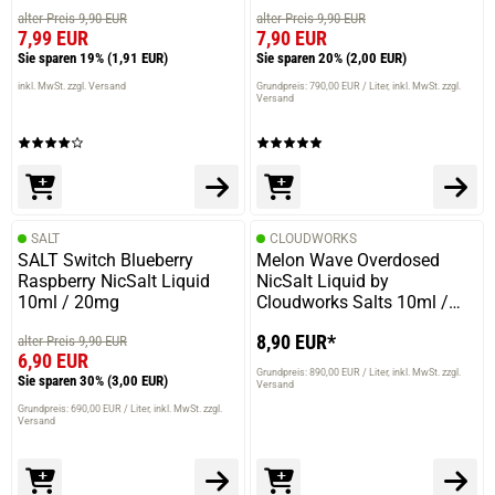
alter Preis 9,90 EUR
alter Preis 9,90 EUR
7,99 EUR
7,90 EUR
Sie sparen 19%
(1,91 EUR)
Sie sparen 20%
(2,00 EUR)
inkl. MwSt. zzgl. Versand
Grundpreis: 790,00 EUR / Liter
inkl. MwSt. zzgl.
Versand
SALT
CLOUDWORKS
SALT Switch Blueberry
Melon Wave Overdosed
Raspberry NicSalt Liquid
NicSalt Liquid by
10ml / 20mg
Cloudworks Salts 10ml /
20mg
8,90 EUR*
alter Preis 9,90 EUR
6,90 EUR
Grundpreis: 890,00 EUR / Liter
inkl. MwSt. zzgl.
Sie sparen 30%
(3,00 EUR)
Versand
Grundpreis: 690,00 EUR / Liter
inkl. MwSt. zzgl.
Versand