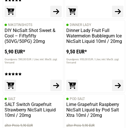
NIKOTINSHOTS
DINNER LADY
DIY NicSalt Shot Sweet &
Dinner Lady Fruit Full
Cool – Fiftyfifty
Watermelon Bubblegum Ice
(50VG/50PG) 20mg
NicSalt Liquid 10ml / 20mg
5,90 EUR*
9,50 EUR*
Grundpreis: 590,00 EUR / Liter
inkl. MwSt. zzgl.
Grundpreis: 950,00 EUR / Liter
inkl. MwSt. zzgl.
Versand
Versand
SALT
POD SALT
SALT Switch Grapefruit
Lime Grapefruit Raspberry
Strawberry NicSalt Liquid
NicSalt Liquid by Pod Salt
10ml / 20mg
Xtra 10ml / 20mg
alter Preis 9,90 EUR
alter Preis 9,90 EUR