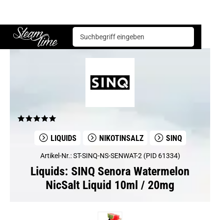
Liquids
SINQ
SINQ Senora Watermelon NicSalt Liquid 10ml / 20mg
Steam time
LIQUIDS
NIKOTINSALZ
SINQ
Artikel-Nr.: ST-SINQ-NS-SENWAT-2 (PID 61334)
Liquids: SINQ Senora Watermelon
NicSalt Liquid 10ml / 20mg