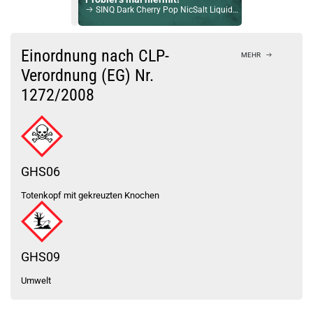
SINQ Dark Cherry Pop NicSalt Liquid 10ml / 20mg
Bock auf was Neues?
Check das mal!
Einordnung nach CLP-
MEHR
Red Lips 10ml Liquid by Vampire Vape 0mg / 10ml
Verordnung (EG) Nr.
1272/2008
Du willst Kröten sparen?
Schau mal hier!
Suorin Trio85 5ml 85 W Pod System Kit Blau
GHS06
Totenkopf mit gekreuzten Knochen
GHS09
Umwelt