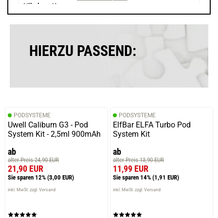
Nikolaus K.
verifizierter Onlinekauf.
Die Bewertung erfolgte ohne Abgabe eines Kommentars
HIERZU PASSEND:
09.11.2025 — via
Trustedshops.de
Nikolaus K.
verifizierter Onlinekauf.
PODSYSTEME
PODSYSTEME
Die Bewertung erfolgte ohne Abgabe eines Kommentars
Uwell Caliburn G3 - Pod
ElfBar ELFA Turbo Pod
System Kit - 2,5ml 900mAh
System Kit
ab
ab
alter Preis 24,90 EUR
alter Preis 13,90 EUR
28.09.2025 — via
Trustedshops.de
21,90 EUR
11,99 EUR
Nikolaus K.
Sie sparen 12%
(3,00 EUR)
Sie sparen 14%
(1,91 EUR)
verifizierter Onlinekauf.
inkl. MwSt. zzgl. Versand
inkl. MwSt. zzgl. Versand
Guter Geschmack