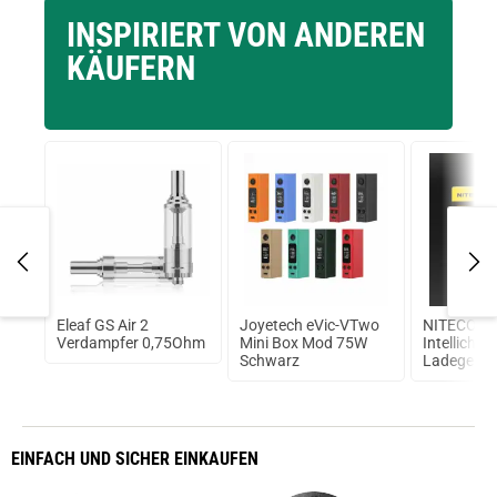
INSPIRIERT VON ANDEREN
KÄUFERN
Eleaf GS Air 2
Joyetech eVic-VTwo
NITECORE
Verdampfer 0,75Ohm
Mini Box Mod 75W
Intellicha
Schwarz
Ladegerät
Akku
EINFACH
UND SICHER
EINKAUFEN