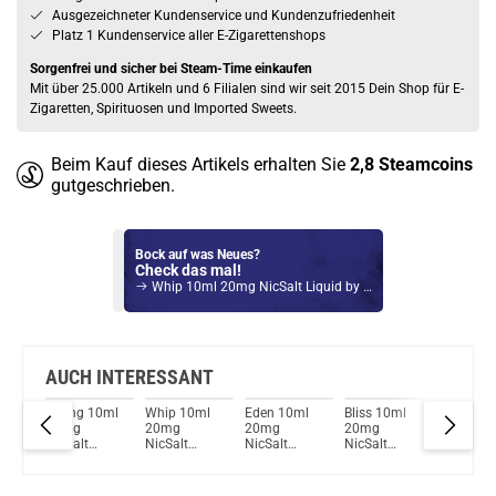
Ausgezeichneter Kundenservice und Kundenzufriedenheit
Platz 1 Kundenservice aller E-Zigarettenshops
Sorgenfrei und sicher bei Steam-Time einkaufen
Mit über 25.000 Artikeln und 6 Filialen sind wir seit 2015 Dein Shop für E-
Zigaretten, Spirituosen und Imported Sweets.
Beim Kauf dieses Artikels erhalten Sie
2,8
Steamcoins
gutgeschrieben.
Bock auf was Neues?
Check das mal!
Whip 10ml 20mg NicSalt Liquid by 5TEN
Du willst Kröten sparen?
Schau mal hier!
Vsticking VIY 1,8ml 750mAh Pod System Kit Blau
AUCH INTERESSANT
one
Spring 10ml
Whip 10ml
Eden 10ml
Bliss 10ml
Afterno
20mg
20mg
20mg
20mg
Liquid b
NicSalt
NicSalt
NicSalt
NicSalt
InnoCig
Liquid by
Liquid by
Liquid by
Liquid by
5TEN
5TEN
5TEN
5TEN