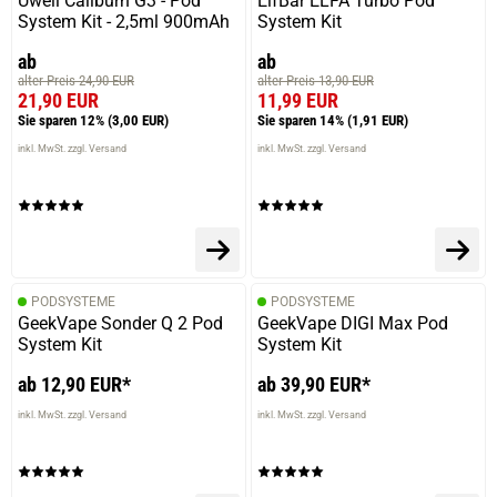
Uwell Caliburn G3 - Pod
ElfBar ELFA Turbo Pod
System Kit - 2,5ml 900mAh
System Kit
ab
ab
alter Preis 24,90 EUR
alter Preis 13,90 EUR
21,90 EUR
11,99 EUR
Sie sparen 12%
(3,00 EUR)
Sie sparen 14%
(1,91 EUR)
inkl. MwSt. zzgl. Versand
inkl. MwSt. zzgl. Versand
PODSYSTEME
PODSYSTEME
GeekVape Sonder Q 2 Pod
GeekVape DIGI Max Pod
System Kit
System Kit
ab 12,90 EUR*
ab 39,90 EUR*
inkl. MwSt. zzgl. Versand
inkl. MwSt. zzgl. Versand