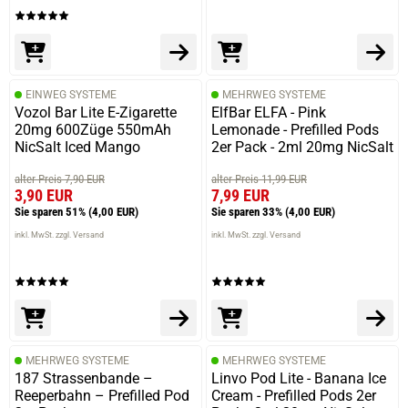
EINWEG SYSTEME
MEHRWEG SYSTEME
Vozol Bar Lite E-Zigarette
ElfBar ELFA - Pink
20mg 600Züge 550mAh
Lemonade - Prefilled Pods
NicSalt Iced Mango
2er Pack - 2ml 20mg NicSalt
alter Preis 7,90 EUR
alter Preis 11,99 EUR
3,90 EUR
7,99 EUR
Sie sparen 51%
(4,00 EUR)
Sie sparen 33%
(4,00 EUR)
inkl. MwSt. zzgl. Versand
inkl. MwSt. zzgl. Versand
MEHRWEG SYSTEME
MEHRWEG SYSTEME
187 Strassenbande –
Linvo Pod Lite - Banana Ice
Reeperbahn – Prefilled Pod
Cream - Prefilled Pods 2er