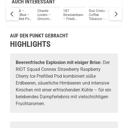
AUCH INTERESSANT
eek
OWLA –
Charlie
187
Don Cristo –
Joyetec
Sour Blue –
Lovers –
Strassenbande
Coffee
eRoll Sli
Prefilled Pod
Unicorn
– Fresh
Tobacco –
Blackber
2er Pack
Shake –
Lemonade –
Prefilled Pod
Ice - Pref
Prefilled Pod
Prefilled Pod
1er Pack
Pods 2e
2er Pack
2er Pack
Pack - 2
AUF DEN PUNKT GEBRACHT
2ml
20mg
NicSalt
HIGHLIGHTS
Beerenfrische Explosion mit eisiger Brise:
Der
RIOT Squad Connex Strawberry Raspberry
Cherry Ice Prefilled Pod kombiniert süße
Erdbeeren, säuerliche Himbeeren und intensive
Kirschen mit einer erfrischenden Kühle – für ein
belebendes Dampferlebnis mit vielschichtigen
Fruchtaromen.