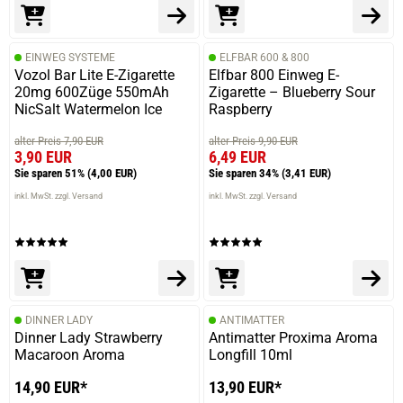
EINWEG SYSTEME
ELFBAR 600 & 800
Vozol Bar Lite E-Zigarette
Elfbar 800 Einweg E-
20mg 600Züge 550mAh
Zigarette – Blueberry Sour
NicSalt Watermelon Ice
Raspberry
alter Preis 7,90 EUR
alter Preis 9,90 EUR
3,90 EUR
6,49 EUR
Sie sparen 51%
(4,00 EUR)
Sie sparen 34%
(3,41 EUR)
inkl. MwSt. zzgl. Versand
inkl. MwSt. zzgl. Versand
DINNER LADY
ANTIMATTER
Dinner Lady Strawberry
Antimatter Proxima Aroma
Macaroon Aroma
Longfill 10ml
14,90 EUR*
13,90 EUR*