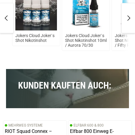
0ml
Jokers Cloud Joker`s
Jokers Cloud Joker`s
Jokers Clo
Shot Nikotinshot
Shot Nikotinshot 10ml
Shot Nikot
/ Aurora 70/30
/ Fifty Fift
KUNDEN KAUFTEN AUCH:
MEHRWEG SYSTEME
ELFBAR 600 & 800
RIOT Squad Connex –
Elfbar 800 Einweg E-