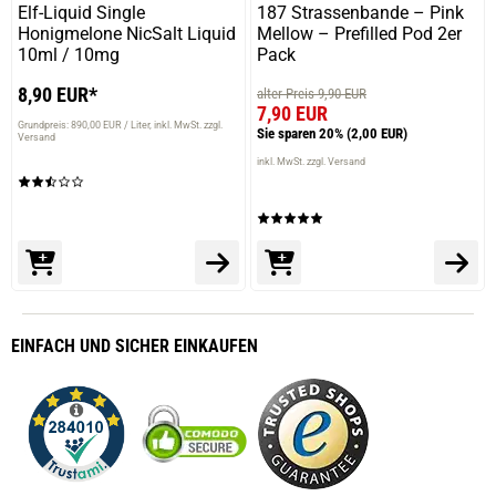
Elf-Liquid Single
187 Strassenbande – Pink
Honigmelone NicSalt Liquid
Mellow – Prefilled Pod 2er
10ml / 10mg
Pack
8,90 EUR*
alter Preis 9,90 EUR
7,90 EUR
Grundpreis: 890,00 EUR / Liter
inkl. MwSt. zzgl.
Sie sparen 20%
(2,00 EUR)
Versand
inkl. MwSt. zzgl. Versand
EINFACH
UND SICHER
EINKAUFEN