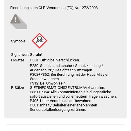
Check das mal!
Einordnung nach CLP-Verordnung (EG) Nr. 1272/2008
OXVA Xlim SQ Pro 2 Pod Kit Brown Wood
Du willst Kröten sparen?
Schau mal hier!
Ambition Mods Kil-Lite DNA 60 Mod Akkuträger Lila
Symbole
Signalwort
Gefahr!
H-Sätze
H301: Giftig bei Verschlucken.
P280: Schutzhandschuhe / Schutzkleidung /
Augenschutz / Gesichtsschutz tragen.
P302+P352: Bei Berührung mit der Haut: Mit viel
Wasser waschen.
P312: Bei Unwohlsein
P-Sätze
GIFTINFORMATIONSZENTRUM/Arzt anrufen.
P361+P364: Alle kontaminierten Kleidungsstücke
sofort ausziehen und vor erneutem Tragen waschen.
P405: Unter Verschluss aufbewahren.
P501: Inhalt / Behälter einer anerkannten
Sonderabfallentsorgung zuführen.