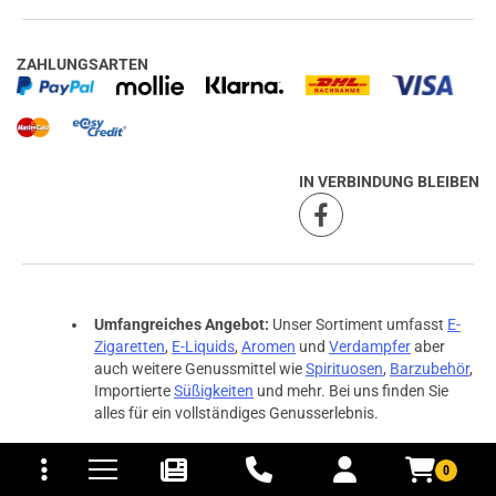
ZAHLUNGSARTEN
IN VERBINDUNG BLEIBEN
Umfangreiches Angebot:
Unser Sortiment umfasst
E-
Zigaretten
,
E-Liquids
,
Aromen
und
Verdampfer
aber
auch weitere Genussmittel wie
Spirituosen
,
Barzubehör
,
Importierte
Süßigkeiten
und mehr. Bei uns finden Sie
alles für ein vollständiges Genusserlebnis.
tomaten
fer- und Versandkosten
Faires Preis-Leistungs-Verhältnis:
Qualität muss
0
nicht teuer sein. Wir bieten erstklassige Produkte zu