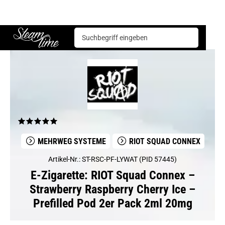
E-Zigarette
Mehrweg Systeme
RIOT Squad Connex – Strawberry Raspberry Cherry Ice – Prefilled Pod 2er Pack 2ml 20mg
Steam time
MEHRWEG SYSTEME
RIOT SQUAD CONNEX
Artikel-Nr.: ST-RSC-PF-LYWAT (PID 57445)
E-Zigarette: RIOT Squad Connex –
Strawberry Raspberry Cherry Ice –
Prefilled Pod 2er Pack 2ml 20mg