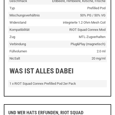
Geschmack
Erdbeere, Himbeere, Kirsche, Frische
Typ
Prefilled Pod
Mischungsverhältnis
50% PG / 50% VG
Widerstand
integrierte 1.2 Ohm Mesh Coil
Kompatibilität
RIOT Squad Connex Mod
Zug
MTL-Zugverhalten
Verbindung
Plug&Play (magnetisch)
Füllvolumen
2.0 ml
NicSalt
20 mg/ml
WAS IST ALLES DABEI
1 x RIOT Squad Connex Prefilled Pod 2er Pack
UND WER HATS ERFUNDEN, RIOT SQUAD