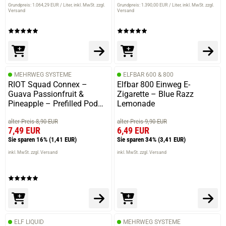
Grundpreis: 1.064,29 EUR / Liter
inkl. MwSt. zzgl.
Grundpreis: 1.390,00 EUR / Liter
inkl. MwSt. zzgl.
Versand
Versand
MEHRWEG SYSTEME
ELFBAR 600 & 800
RIOT Squad Connex –
Elfbar 800 Einweg E-
Guava Passionfruit &
Zigarette – Blue Razz
Pineapple – Prefilled Pod
Lemonade
2er Pack 2ml 20mg
alter Preis 8,90 EUR
alter Preis 9,90 EUR
7,49 EUR
6,49 EUR
Sie sparen 16%
(1,41 EUR)
Sie sparen 34%
(3,41 EUR)
inkl. MwSt. zzgl. Versand
inkl. MwSt. zzgl. Versand
ELF LIQUID
MEHRWEG SYSTEME