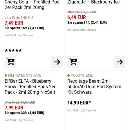
Cherry Cola – Prefilled Pod
Zigarette – Blackberry Ice
2er Pack 2ml 20mg
alter Preis 9,90 EUR
6,49 EUR
alter Preis 8,90 EUR
7,49 EUR
Sie sparen 34%
(3,41 EUR)
Sie sparen 16%
(1,41 EUR)
inkl. MwSt. zzgl. Versand
inkl. MwSt. zzgl. Versand
MEHRWEG SYSTEME
PODSYSTEME
ElfBar ELFA - Blueberry
Revoltage Beam 2ml
Snow - Prefilled Pods 2er
500mAh Dual Pod System
prev
next
Pack - 2ml 20mg NicSalt
Kit Schwarz
14,90 EUR*
alter Preis 11,99 EUR
7,99 EUR
inkl. MwSt. zzgl. Versand
Sie sparen 33%
(4,00 EUR)
inkl. MwSt. zzgl. Versand