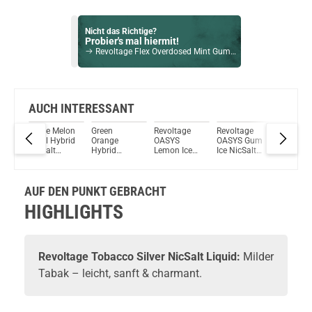
Nicht das Richtige?
Probier's mal hiermit!
Revoltage Flex Overdosed Mint Gum NicSalt Liquid 10ml / 20mg
Bock auf was Neues?
Check das mal!
Cool Red Lips 10ml Liquid by Vampire Vape 10ml / 3mg
AUCH INTERESSANT
e
White Melon
Green
Revoltage
Revoltage
Aqua Ber
Du willst Kröten sparen?
10ml Hybrid
Orange
OASYS
OASYS Gum
10ml Hy
Schau mal hier!
NicSalt
Hybrid
Lemon Ice
Ice NicSalt
NicSalt
Ijoy Luna 1,4ml 350mAh Pod System Kit Grün
Liquid by
NicSalt
NicSalt
Liquid
Liquid b
Revoltage
Liquid by
Liquid
Revolta
Revoltage
AUF DEN PUNKT GEBRACHT
HIGHLIGHTS
Revoltage Tobacco Silver NicSalt Liquid:
Milder
Tabak – leicht, sanft & charmant.