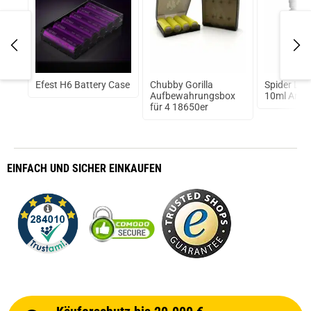
7
Efest H6 Battery Case
Chubby Gorilla
Spider La
Aufbewahrungsbox
10ml Aroma
für 4 18650er
EINFACH
UND SICHER
EINKAUFEN