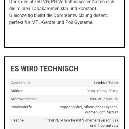
Dank des 50/50 VG/PG-Verhältnisses entfalten sich
die milden Tabakaromen klar und konstant.
Gleichzeitig bleibt die Dampfentwicklung dezent,
perfekt für MTL-Geräte und Pod-Systeme.
ES WIRD TECHNISCH
Geschmack
Leichter Tabak
Stärken
0 mg, 10 mg, 20 mg
Mischverhältnis
50% VG / 50% PG
Inhaltsstoffe
Propylenglykol, pflanzliches Glycerin,
Aromen, ggf. NicSalt
Flasche
10ml PET-Flasche mit Sicherheitsverschluss
und Tropfaufsatz