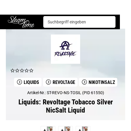
Liquids
Revoltage
Revoltage Tobacco Silver NicSalt Liquid
Steam time
LIQUIDS
REVOLTAGE
NIKOTINSALZ
Artikel-Nr.: ST-REVO-NS-TOSIL (PID 61550)
Liquids: Revoltage Tobacco Silver
NicSalt Liquid