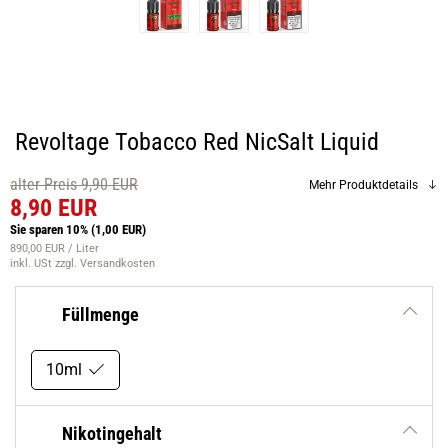
Revoltage Tobacco Red NicSalt Liquid
alter Preis 9,90 EUR
Mehr Produktdetails
8,90 EUR
Sie sparen 10%
(1,00 EUR)
890,00 EUR / Liter
inkl. USt
zzgl. Versandkosten
Füllmenge
10ml
Nikotingehalt