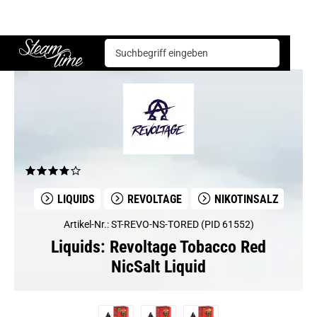
Liquids
Revoltage
Revoltage Tobacco Red NicSalt Liquid
Steam time
LIQUIDS
REVOLTAGE
NIKOTINSALZ
Artikel-Nr.: ST-REVO-NS-TORED (PID 61552)
Liquids: Revoltage Tobacco Red
NicSalt Liquid