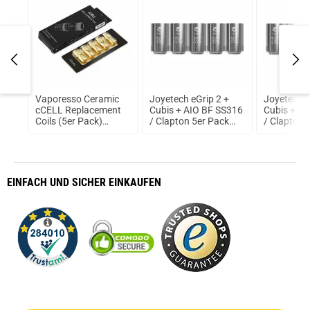
te
Vaporesso Ceramic
Joyetech eGrip 2 +
Joyetech e
cCELL Replacement
Cubis + AIO BF SS316
Cubis + A
Coils (5er Pack)
/ Clapton 5er Pack
/ Clapton 
0,9Ohm (KA1)
Verdampferköpfe
Verdampfe
0,5Ohm SS316
1,0Ohm S
EINFACH
UND SICHER
EINKAUFEN