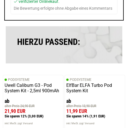
verifizierter Onlinekauf.
Die Bewertung erfolgte ohne Abgabe eines Kommentars
HIERZU PASSEND:
PODSYSTEME
PODSYSTEME
Uwell Caliburn G3 - Pod
ElfBar ELFA Turbo Pod
System Kit - 2,5ml 900mAh
System Kit
ab
ab
alter Preis 24,90 EUR
alter Preis 13,90 EUR
21,90 EUR
11,99 EUR
Sie sparen 12%
(3,00 EUR)
Sie sparen 14%
(1,91 EUR)
inkl. MwSt. zzgl. Versand
inkl. MwSt. zzgl. Versand