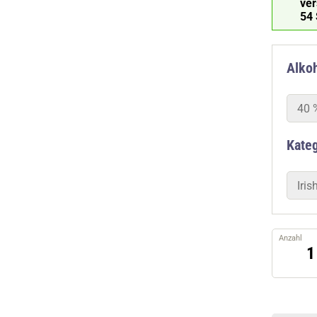
ve
53
Alkoh
40 
Kate
Iri
Anzahl