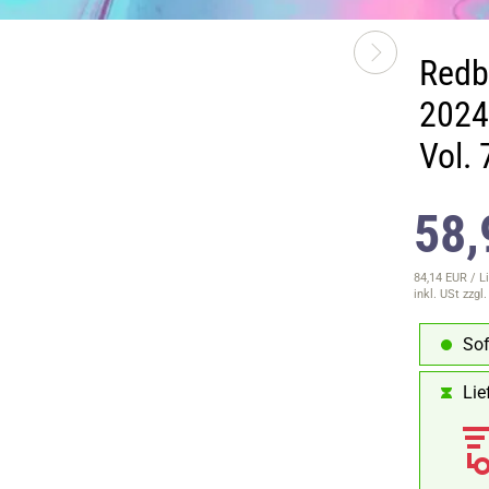
Redb
2024 
Vol.
58,
84,14 EUR / Li
inkl. USt
zzgl
Sof
Lie