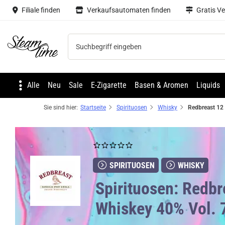
Filiale finden
Verkaufsautomaten finden
Gratis V
Steam time
Alle
Neu
Sale
E-Zigarette
Basen & Aromen
Liquids
Sie sind hier:
Startseite
Spirituosen
Whisky
SPIRITUOSEN
WHISKY
Spirituosen: Redbre
Whiskey 40% Vol. 