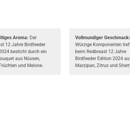
55,1% Vol. 500ml
ltiges Aroma:
Der
Vollmundiger Geschmack
st 12 Jahre Birdfeeder
Würzige Komponenten tref
2024 besticht durch ein
beim Redbreast 12 Jahre
Bouquet aus Nüssen,
Birdfeeder Edition 2024 au
 Früchten und Melone.
Marzipan, Zitrus und Sherr