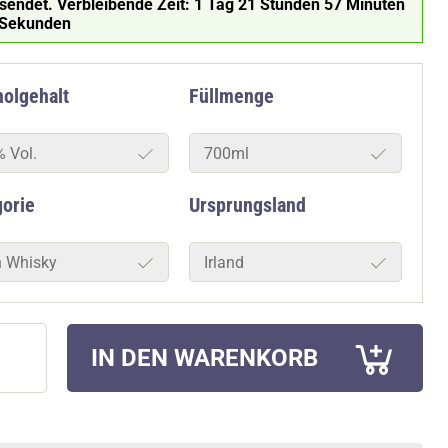
rsendet.
Verbleibende Zeit:
1 Tag 21 Stunden 57 Minuten
 Sekunden
olgehalt
Füllmenge
% Vol.
700ml
gorie
Ursprungsland
sh Whisky
Irland
IN DEN WARENKORB