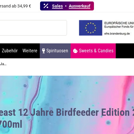
ersand ab 34,99 €
Sales
Ausverkauf
Zubehör
Weitere
Spirituosen
Sweets & Candies
Redbreast 12 Jahre Birdfeeder Edition 2024 Single Pot Stil Irish Whiskey 40% Vol. 700ml
ast 12 Jahre Birdfeeder Edition 2
700ml