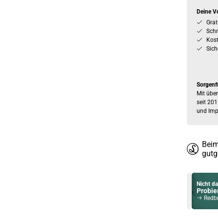
Deine Vo
Grat
Schn
Kos
Sich
Sorgenf
Mit über
seit 201
und Imp
Beim
gutg
Nicht da
Probier
Redbreast