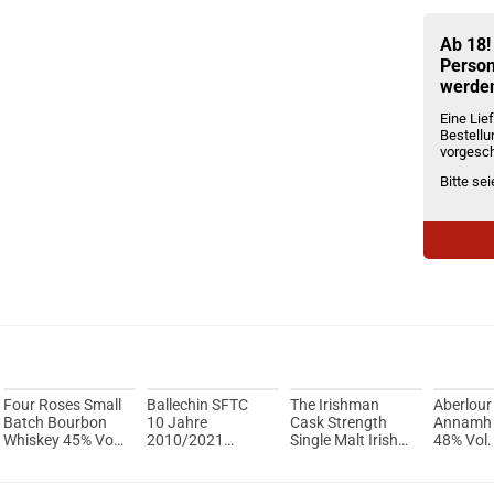
Du willst 
Schau ma
Horizon
Ab 18!
Person
werde
Eine Lief
Bestellu
vorgesch
Bitte se
Four Roses Small
Ballechin SFTC
The Irishman
Aberlour
Batch Bourbon
10 Jahre
Cask Strength
Annamh 
Whiskey 45% Vol.
2010/2021
Single Malt Irish
48% Vol.
700ml
Bourbon Cask
Whisky 54,9%
#256 Single Malt
Vol. 700ml
Scotch Whisky