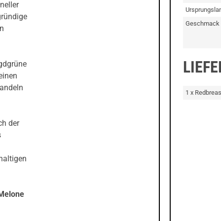
neller
Ursprungsla
gründige
Geschmack
en
LIEF
agdgrüne
einen
wandeln
1 x Redbreas
ch der
s
haltigen
 Melone