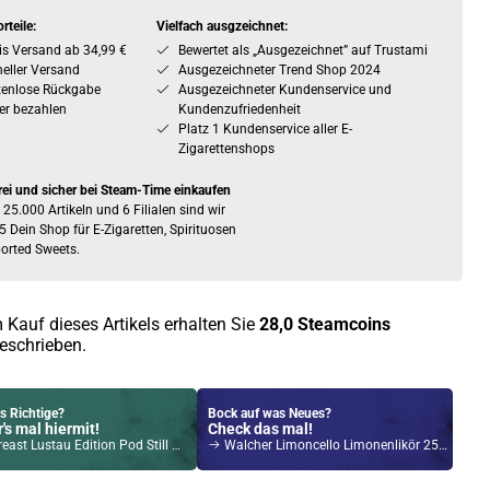
rteile:
Vielfach ausgzeichnet:
is Versand ab 34,99 €
Bewertet als „Ausgezeichnet” auf Trustami
eller Versand
Ausgezeichneter Trend Shop 2024
tenlose Rückgabe
Ausgezeichneter Kundenservice und
er bezahlen
Kundenzufriedenheit
Platz 1 Kundenservice aller E-
Zigarettenshops
rei und sicher bei Steam-Time einkaufen
 25.000 Artikeln und 6 Filialen sind wir
5 Dein Shop für E-Zigaretten, Spirituosen
orted Sweets.
 Kauf dieses Artikels erhalten Sie
28,0
Steamcoins
eschrieben.
s Richtige?
Bock auf was Neues?
's mal hiermit!
Check das mal!
 Lustau Edition Pod Still Whisky 46% Vol. 700ml
Walcher Limoncello Limonenlikör 25% Vol. 700ml