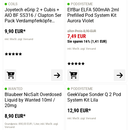
COILS
PODSYSTEME
Joyetech eGrip 2 + Cubis +
ElfBar ELFA 500mAh 2ml
AIO BF SS316 / Clapton 5er
Prefilled Pod System Kit
Pack Verdampferköpfe
Aurora Violet
0,6Ohm
9,90 EUR*
alter Preis 8,90 EUR
7,49 EUR
inkl. MwSt. zzgl. Versand
Sie sparen 16%
(1,41 EUR)
inkl. MwSt. zzgl. Versand
WANTED
PODSYSTEME
Blaubeer NicSalt Overdosed
GeekVape Sonder Q 2 Pod
Liquid by Wanted 10ml /
System Kit Lila
20mg
12,90 EUR*
8,90 EUR*
inkl. MwSt. zzgl. Versand
Grundpreis: 890,00 EUR / Liter
inkl. MwSt. zzgl.
Versand