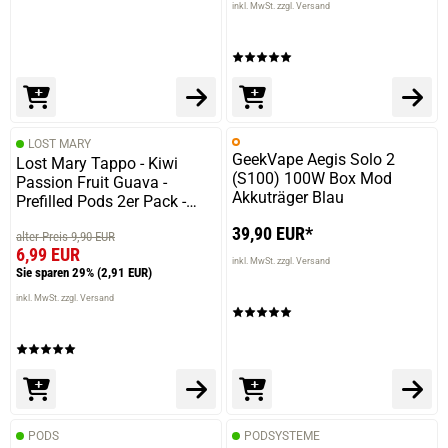
inkl. MwSt. zzgl. Versand
LOST MARY
GeekVape Aegis Solo 2
Lost Mary Tappo - Kiwi
(S100) 100W Box Mod
Passion Fruit Guava -
Akkuträger Blau
Prefilled Pods 2er Pack -
2ml 20mg NicSalt
39,90 EUR*
alter Preis 9,90 EUR
6,99 EUR
inkl. MwSt. zzgl. Versand
Sie sparen 29%
(2,91 EUR)
inkl. MwSt. zzgl. Versand
PODS
PODSYSTEME