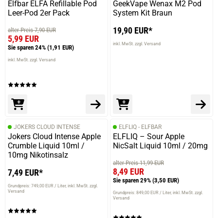
Elfbar ELFA Refillable Pod
GeekVape Wenax M2 Pod
Leer-Pod 2er Pack
System Kit Braun
19,90 EUR*
alter Preis 7,90 EUR
5,99 EUR
inkl. MwSt. zzgl. Versand
Sie sparen 24%
(1,91 EUR)
inkl. MwSt. zzgl. Versand
JOKERS CLOUD INTENSE
ELFLIQ - ELFBAR
Jokers Cloud Intense Apple
ELFLIQ – Sour Apple
Crumble Liquid 10ml /
NicSalt Liquid 10ml / 20mg
10mg Nikotinsalz
alter Preis 11,99 EUR
8,49 EUR
7,49 EUR*
Sie sparen 29%
(3,50 EUR)
Grundpreis: 749,00 EUR / Liter
inkl. MwSt. zzgl.
Versand
Grundpreis: 849,00 EUR / Liter
inkl. MwSt. zzgl.
Versand