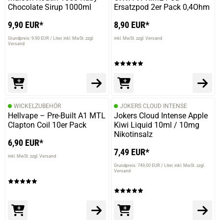
Chocolate Sirup 1000ml
Ersatzpod 2er Pack 0,4Ohm
9,90 EUR*
8,90 EUR*
Grundpreis: 9,90 EUR / Liter
inkl. MwSt. zzgl.
inkl. MwSt. zzgl. Versand
Versand
WICKELZUBEHÖR
JOKERS CLOUD INTENSE
Hellvape – Pre-Built A1 MTL
Jokers Cloud Intense Apple
Clapton Coil 10er Pack
Kiwi Liquid 10ml / 10mg
Nikotinsalz
6,90 EUR*
7,49 EUR*
inkl. MwSt. zzgl. Versand
Grundpreis: 749,00 EUR / Liter
inkl. MwSt. zzgl.
Versand