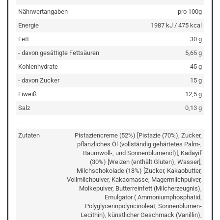
Nährwertangaben
pro 100g
Energie
1987 kJ / 475 kcal
Fett
30 g
- davon gesättigte Fettsäuren
5,65 g
Kohlenhydrate
45 g
- davon Zucker
15 g
Eiweiß
12,5 g
Salz
0,13 g
---
---
Zutaten
Pistaziencreme (52%) [Pistazie (70%), Zucker,
pflanzliches Öl (vollständig gehärtetes Palm-,
Baumwoll-, und Sonnenblumenöl)], Kadayif
(30%) [Weizen (enthält Gluten), Wasser],
Milchschokolade (18%) [Zucker, Kakaobutter,
Vollmilchpulver, Kakaomasse, Magermilchpulver,
Molkepulver, Butterreinfett (Milcherzeugnis),
Emulgator ( Ammoniumphosphatid,
Polyglycerinpolyricinoleat, Sonnenblumen-
Lecithin), künstlicher Geschmack (Vanillin),