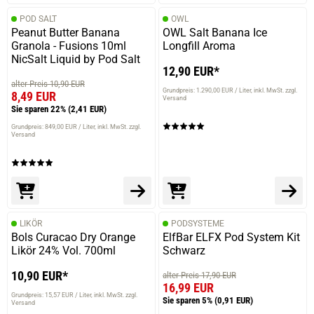
POD SALT
OWL
Peanut Butter Banana
OWL Salt Banana Ice
Granola - Fusions 10ml
Longfill Aroma
prev
next
NicSalt Liquid by Pod Salt
12,90 EUR*
alter Preis 10,90 EUR
Grundpreis: 1.290,00 EUR / Liter
inkl. MwSt. zzgl.
8,49 EUR
Versand
Sie sparen 22%
(2,41 EUR)
Grundpreis: 849,00 EUR / Liter
inkl. MwSt. zzgl.
Versand
LIKÖR
PODSYSTEME
Bols Curacao Dry Orange
ElfBar ELFX Pod System Kit
Likör 24% Vol. 700ml
Schwarz
10,90 EUR*
alter Preis 17,90 EUR
16,99 EUR
Grundpreis: 15,57 EUR / Liter
inkl. MwSt. zzgl.
Sie sparen 5%
(0,91 EUR)
Versand