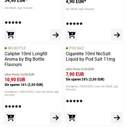
34,90 EUR*
4,90 EUR*
inkl. MwSt. zzgl. Versand
inkl. MwSt. zzgl. Versand
BIG BOTTLE
POD SALT
Calipter 10ml Longfill
Cigarette 10ml NicSalt
Aroma by Big Bottle
Liquid by Pod Salt 11mg
Flavours
alter Preis 9,90 EUR
7,90 EUR
alter Preis 12,90 EUR
10,90 EUR
Sie sparen 20%
(2,00 EUR)
Sie sparen 16%
(2,00 EUR)
Grundpreis: 790,00 EUR / Liter
inkl. MwSt. zzgl.
Versand
Grundpreis: 1.090,00 EUR / Liter
inkl. MwSt. zzgl.
Versand