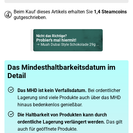
Beim Kauf dieses Artikels erhalten Sie
1,4
Steamcoins
gutgeschrieben.
Nicht das Richtige?
Probier's mal hiermit!
Muah Dubai Style Schokolade 29g MHD 15-11-2025
Bock auf was Neues?
Check das mal!
Das Mindesthaltbarkeitsdatum im
Hot Blood Lemonade Gazoz by Mero 330ml
Detail
Du willst Kröten sparen?
Schau mal hier!
Teslacigs Q 2,0ml 900mAh Pod System Kit Silber
Das MHD ist kein Verfallsdatum.
Bei ordentlicher
Lagerung sind viele Produkte auch über das MHD
hinaus bedenkenlos genießbar.
Die Haltbarkeit von Produkten kann durch
ordentliche Lagerung verlängert werden.
Das gilt
auch für geöffnete Produkte.