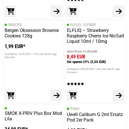
SNACKS
ELFLIQ - ELFBAR
Bergen Obsession Brownie
ELFLIQ – Strawberry
Cookies 128g
Raspberry Cherry Ice NicSalt
Liquid 10ml / 10mg
1,99 EUR*
alter Preis 11,99 EUR
Grundpreis: 15,55 EUR / 1 KG
inkl. MwSt. zzgl.
8,49 EUR
Versand
Sie sparen 29%
(3,50 EUR)
Grundpreis: 849,00 EUR / Liter
inkl. MwSt. zzgl.
Versand
PODS
SMOK X-PRIV Plus Box Mod
Uwell Caliburn G 2ml Ersatz
Lila
Pod 2er Pack