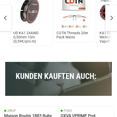
ue
UD KA1 24AWG
COTN Threads 20er
KA1 Draht
0,50mm 10m
Pack Watte
Wickeldrah
(0,59€/pro m)
Vapefly 2
0,51mm - 
Ohm/m
KUNDEN KAUFTEN AUCH:
SIRUP
PODS
Maison Routin 1883 Ruby
OXVA VPRIME Pod