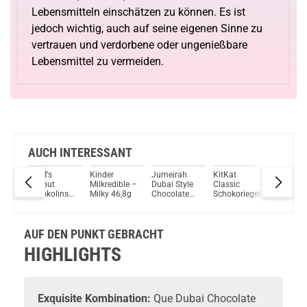
Lebensmitteln einschätzen zu können. Es ist
jedoch wichtig, auch auf seine eigenen Sinne zu
vertrauen und verdorbene oder ungenießbare
Lebensmittel zu vermeiden.
AUCH INTERESSANT
i
M&M's
Kinder
Jumeirah
KitKat
Jumeira
Peanut
Milkredible –
Dubai Style
Classic
Dubai St
0g
Schokolinsen
Milky 46,8g
Chocolate
Schokoriegel
Chocola
mit
75g
Pink 75
Erdnusskern
AUF DEN PUNKT GEBRACHT
HIGHLIGHTS
Exquisite Kombination:
Que Dubai Chocolate