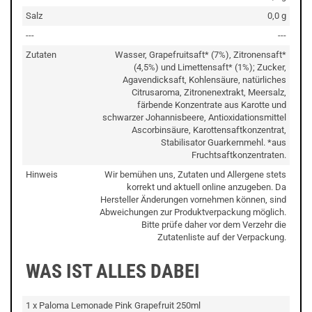
Salz
0,0 g
---
---
Zutaten
Wasser, Grapefruitsaft* (7%), Zitronensaft*
(4,5%) und Limettensaft* (1%); Zucker,
Agavendicksaft, Kohlensäure, natürliches
Citrusaroma, Zitronenextrakt, Meersalz,
färbende Konzentrate aus Karotte und
schwarzer Johannisbeere, Antioxidationsmittel
Ascorbinsäure, Karottensaftkonzentrat,
Stabilisator Guarkernmehl. *aus
Fruchtsaftkonzentraten.
Hinweis
Wir bemühen uns, Zutaten und Allergene stets
korrekt und aktuell online anzugeben. Da
Hersteller Änderungen vornehmen können, sind
Abweichungen zur Produktverpackung möglich.
Bitte prüfe daher vor dem Verzehr die
Zutatenliste auf der Verpackung.
WAS IST ALLES DABEI
1 x Paloma Lemonade Pink Grapefruit 250ml