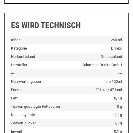
ES WIRD TECHNISCH
Inhalt
250 ml
Kategorie
Drinks
Herkunftsland
Deutschland
Hersteller
Columbus Drinks GmbH
---
---
Nährwertangaben
pro 100ml
Energie
201 kJ / 47 kcal
Fett
0,1 g
- davon gesättigte Fettsäuren
0 g
Kohlenhydrate
11,1 g
- davon Zucker
11,1 g
Eiweiß
0,1 g