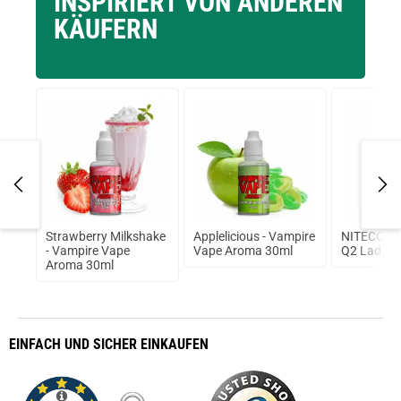
INSPIRIERT VON ANDEREN
KÄUFERN
Nano
Strawberry Milkshake
Applelicious - Vampire
NITECORE
- Vampire Vape
Vape Aroma 30ml
Q2 Ladege
Aroma 30ml
EINFACH
UND SICHER
EINKAUFEN