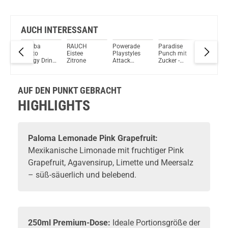
Bock auf was Neues?
Check das mal!
Fentimans Rose Lemonade 24x 200ml
AUCH INTERESSANT
zig
Bomba
RAUCH
Powerade
Paradise
GÖNRGY
Du willst Kröten sparen?
asser
Mojito
Eistee
Playstyles
Punch mit
Pflaume
Schau mal hier!
Energy Drink
Zitrone
Attack
Zucker -
Zimt Zer
Vaptio Pado Pod System Kit Lila
250ml
Hydration
GÖNRGY
Energy D
Drink
Energy Drink
500ml by
AUF DEN PUNKT GEBRACHT
MontanaBlack
HIGHLIGHTS
Paloma
Lemonade Pink Grapefruit:
Mexikanische
Limonade
mit fruchtiger Pink
Grapefruit, Agavensirup, Limette und Meersalz
– süß-säuerlich und belebend.
250ml Premium-Dose:
Ideale Portionsgröße der