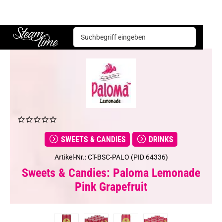
Sweets & Candies
Drinks
Paloma Lemonade Pink Grapefruit
Steam time
SWEETS & CANDIES
DRINKS
Artikel-Nr.: CT-BSC-PALO (PID 64336)
Sweets & Candies: Paloma Lemonade
Pink Grapefruit