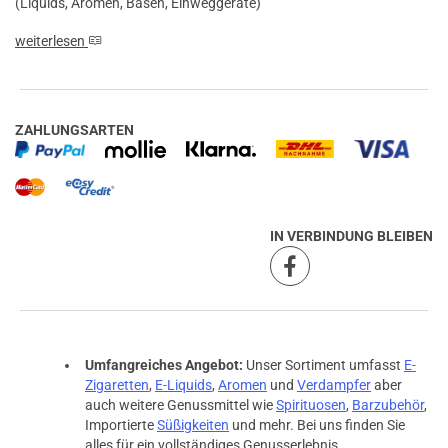
(Liquids, Aromen, Basen, Einweggeräte)
weiterlesen
ZAHLUNGSARTEN
IN VERBINDUNG BLEIBEN
Umfangreiches Angebot:
Unser Sortiment umfasst
E-
Zigaretten
,
E-Liquids
,
Aromen
und
Verdampfer
aber
auch weitere Genussmittel wie
Spirituosen
,
Barzubehör
,
Importierte
Süßigkeiten
und mehr. Bei uns finden Sie
alles für ein vollständiges Genusserlebnis.