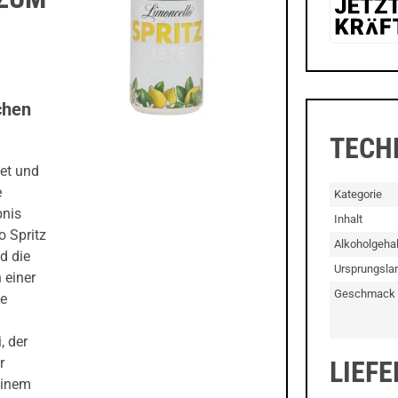
chen
TECH
et und
e
Kategorie
bnis
Inhalt
o Spritz
Alkoholgehal
d die
Ursprungsla
 einer
Geschmack
ie
, der
r
LIEF
einem