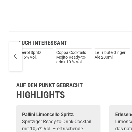
AUCH INTERESSANT
emon
Aperol Spritz
Coppa Cocktails
Le Tribute Ginger
10,5% Vol.
Mojito Ready-to-
Ale 200ml
änk
drink 10 % Vol.
700ml
AUF DEN PUNKT GEBRACHT
HIGHLIGHTS
Pallini
Limoncello Spritz:
Erlesen
Spritziger
Ready-to-Drink
-Cocktail
Limoncel
mit 10,5% Vol. – erfrischende
das nat