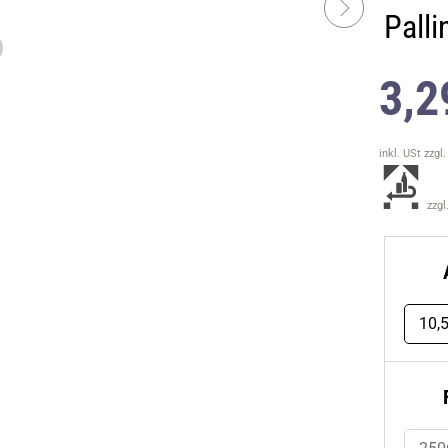
Palli
3,2
inkl. USt
zzgl
zzgl
10,5