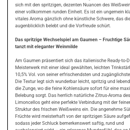
sich mit den spritzigen, dezenten Nuancen des Weißwei
einer vollkommen runden Einheit. Es ist ein ungemein kla
vitales Aroma gänzlich ohne künstliche Schwere, das di
augenblicklich belebt und die Vorfreude schürt.
Das spritzige Wechselspiel am Gaumen – Fruchtige Sä
tanzt mit eleganter Weinmilde
Am Gaumen präsentiert sich das italienische Ready-to-D
Meisterwerk mit einer ideal gewählten, leichten Trinkstä
10,5% Vol. von seiner erfrischendsten und zugänglichste
Die Textur legt sich wunderbar leicht, spritzig und leben
die Zunge, wo die feine Kohlensäure sofort für eine max
Belebung sorgt. Das herrlich natürliche Zitrus-Aroma de
Limoncellos geht eine perfekte Verbindung mit der feine
Struktur des frischen Weißweins ein. Die angenehme Sü
Früchte wird meisterhaft von der spritzigen Säure aufge
sodass jeder Schluck bemerkenswert saftig, rund und