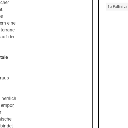
scher
1 x Pallini L
t.
es
ern eine
iterrane
auf der
tale
eraus
 herrlich
t empor,
r
nische
rbindet