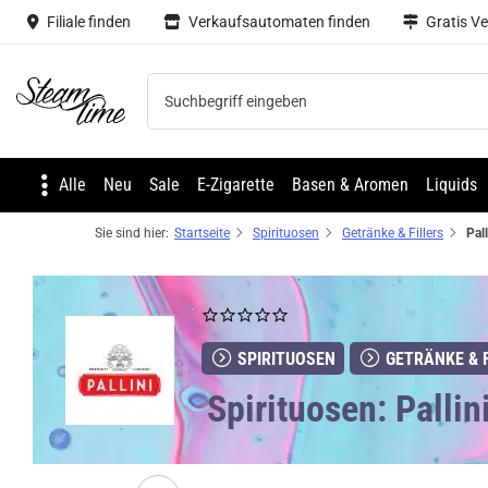
Filiale finden
Verkaufsautomaten finden
Gratis V
Steam time
Alle
Neu
Sale
E-Zigarette
Basen & Aromen
Liquids
Sie sind hier:
Startseite
Spirituosen
Getränke & Fillers
SPIRITUOSEN
GETRÄNKE & F
Spirituosen: Pallin