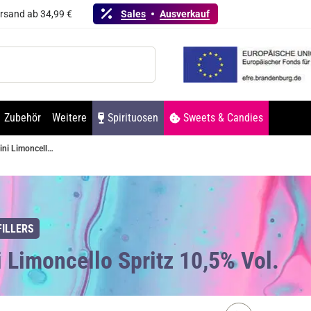
ersand ab 34,99 €
Sales
Ausverkauf
Zubehör
Weitere
Spirituosen
Sweets & Candies
Pallini Limoncello Spritz 10,5% Vol.
ILLERS
i Limoncello Spritz 10,5% Vol.