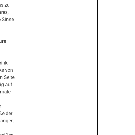
ns zu
res,
e Sinne
ure
rink-
rke von
n Seite.
dig auf
imale
s
n
ße der
fangen,