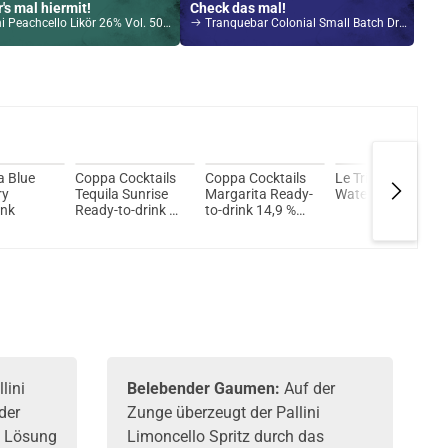
's mal hiermit!
Check das mal!
i Peachcello Likör 26% Vol. 500ml
Tranquebar Colonial Small Batch Dry Gin 45% 700ml
Kröten sparen?
l hier!
ch Pod System 1,5ml 500mAh Kit Silber
a Blue
Coppa Cocktails
Coppa Cocktails
Le Tribute Tonic
ry
Tequila Sunrise
Margarita Ready-
Water 200ml
änk
Ready-to-drink 10
to-drink 14,9 %
% Vol. 700ml
Vol. 700ml
lini
Belebender Gaumen:
Auf der
der
Zunge überzeugt der Pallini
e Lösung
Limoncello Spritz durch das