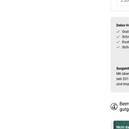
250
Deine Vo
Grat
Schn
Kos
Sich
Sorgenf
Mit über
seit 201
und Imp
Beim
gutg
Nicht da