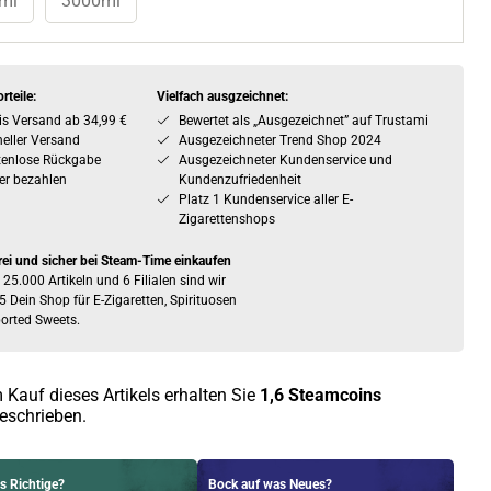
ml
3000ml
rteile:
Vielfach ausgzeichnet:
is Versand ab 34,99 €
Bewertet als „Ausgezeichnet” auf Trustami
eller Versand
Ausgezeichneter Trend Shop 2024
tenlose Rückgabe
Ausgezeichneter Kundenservice und
er bezahlen
Kundenzufriedenheit
Platz 1 Kundenservice aller E-
Zigarettenshops
rei und sicher bei Steam-Time einkaufen
 25.000 Artikeln und 6 Filialen sind wir
5 Dein Shop für E-Zigaretten, Spirituosen
orted Sweets.
 Kauf dieses Artikels erhalten Sie
1,6
Steamcoins
eschrieben.
s Richtige?
Bock auf was Neues?