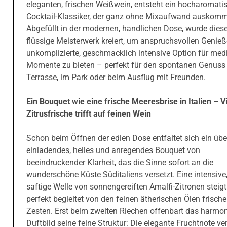
eleganten, frischen Weißwein, entsteht ein hocharomati
Cocktail-Klassiker, der ganz ohne Mixaufwand auskomm
Abgefüllt in der modernen, handlichen Dose, wurde dies
flüssige Meisterwerk kreiert, um anspruchsvollen Genieß
unkomplizierte, geschmacklich intensive Option für med
Momente zu bieten – perfekt für den spontanen Genuss 
Terrasse, im Park oder beim Ausflug mit Freunden.
Ein Bouquet wie eine frische Meeresbrise in Italien – Vi
Zitrusfrische trifft auf feinen Wein
Schon beim Öffnen der edlen Dose entfaltet sich ein üb
einladendes, helles und anregendes Bouquet von
beeindruckender Klarheit, das die Sinne sofort an die
wunderschöne Küste Süditaliens versetzt. Eine intensive,
saftige Welle von sonnengereiften Amalfi-Zitronen steig
perfekt begleitet von den feinen ätherischen Ölen frische
Zesten. Erst beim zweiten Riechen offenbart das harmo
Duftbild seine feine Struktur: Die elegante Fruchtnote ve