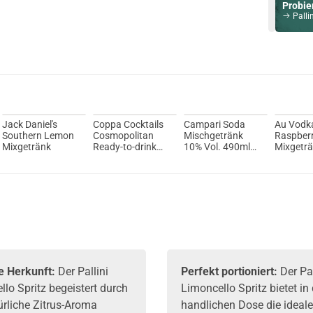
Probier
Pallin
Du willst 
Schau ma
Asvape Tou
Jack Daniel's
Coppa Cocktails
Campari Soda
Au Vodk
Southern Lemon
Cosmopolitan
Mischgetränk
Raspber
Mixgetränk
Ready-to-drink
10% Vol. 490ml
Mixgetr
10% Vol. 700ml
5er Pack
e Herkunft:
Der Pallini
Perfekt portioniert:
Der Pal
lo Spritz begeistert durch
Limoncello Spritz bietet in 
ürliche Zitrus-Aroma
handlichen Dose die ideal