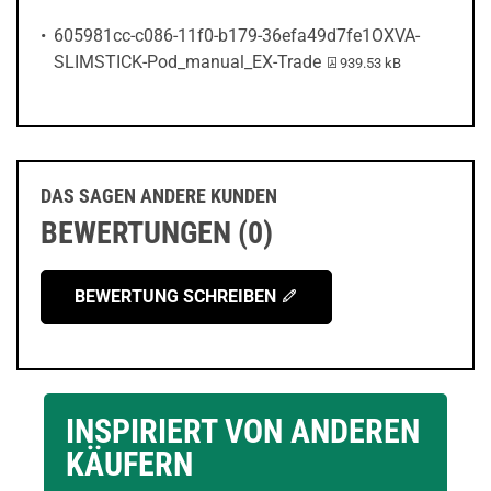
605981cc-c086-11f0-b179-36efa49d7fe1OXVA-
PDF-Datei:
SLIMSTICK-Pod_manual_EX-Trade
939.53 kB
DAS SAGEN ANDERE KUNDEN
BEWERTUNGEN (0)
BEWERTUNG SCHREIBEN
INSPIRIERT VON ANDEREN
KÄUFERN