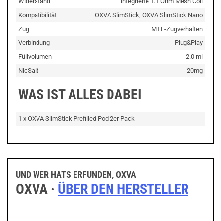
Widerstand
integrierte 1.1 Ohm Mesh Coil
Kompatibilität
OXVA SlimStick, OXVA SlimStick Nano
Zug
MTL-Zugverhalten
Verbindung
Plug&Play
Füllvolumen
2.0 ml
NicSalt
20mg
WAS IST ALLES DABEI
1 x OXVA SlimStick Prefilled Pod 2er Pack
UND WER HATS ERFUNDEN, OXVA
OXVA ·
ÜBER DEN HERSTELLER