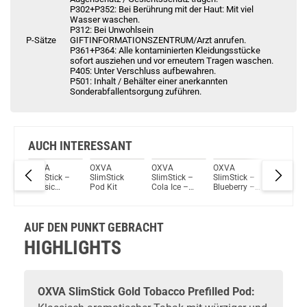
P302+P352: Bei Berührung mit der Haut: Mit viel
Wasser waschen.
P312: Bei Unwohlsein
P-Sätze
GIFTINFORMATIONSZENTRUM/Arzt anrufen.
P361+P364: Alle kontaminierten Kleidungsstücke
sofort ausziehen und vor erneutem Tragen waschen.
P405: Unter Verschluss aufbewahren.
P501: Inhalt / Behälter einer anerkannten
Sonderabfallentsorgung zuführen.
AUCH INTERESSANT
OXVA
OXVA
OXVA
OXVA
OXVA
k –
SlimStick –
SlimStick
SlimStick –
SlimStick –
SlimStic
ry
Classic
Pod Kit
Cola Ice –
Blueberry –
Lemon L
y
Tobacco –
Prefilled Pod
Prefilled Pod
– Prefill
Prefilled Pod
2er Pack
2er Pack
Pod 2er
 Pod
2er Pack
Pack
AUF DEN PUNKT GEBRACHT
HIGHLIGHTS
OXVA
SlimStick Gold Tobacco Prefilled Pod: