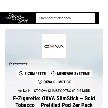
E-Zigarette
Mehrweg Systeme
OXVA Slimstick
OXVA SlimStick – Gold Tobacco – Prefilled Pod 2er Pack
Steam time
E-ZIGARETTE
MEHRWEG SYSTEME
OXVA SLIMSTICK
Artikel-Nr.: ST-OXVA-SLIMST-GOTBO (PID 64355)
E-Zigarette: OXVA SlimStick – Gold
Tobacco – Prefilled Pod 2er Pack