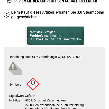
PER EMAIL BENACHRICHTIGEN SOBALD LIEFERBAR
Beim Kauf dieses Artikels erhalten Sie
3,0
Steamcoins
gutgeschrieben.
Nicht das Richtige?
Probier's mal hiermit!
OXVA Xlim Pod Kit 900mAh 2ml Pod System Grün
Bock auf was Neues?
Check das mal!
Einordnung nach CLP-Verordnung (EG) Nr. 1272/2008
SMOK ARCO S1 Pod Kit Grau
Du willst Kröten sparen?
Schau mal hier!
Vaptio Pado Pod System Kit Lila
Symbole
Signalwort
Gefahr!
H-Sätze
H301: Giftig bei Verschlucken.
P280: Schutzhandschuhe / Schutzkleidung /
Augenschutz / Gesichtsschutz tragen.