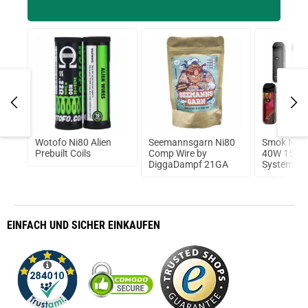
–
Wotofo Ni80 Alien
Seemannsgarn Ni80
Smok Nord
Pack
Prebuilt Coils
Comp Wire by
40W 1500
DiggaDampf 21GA
System Kit
EINFACH
UND SICHER
EINKAUFEN