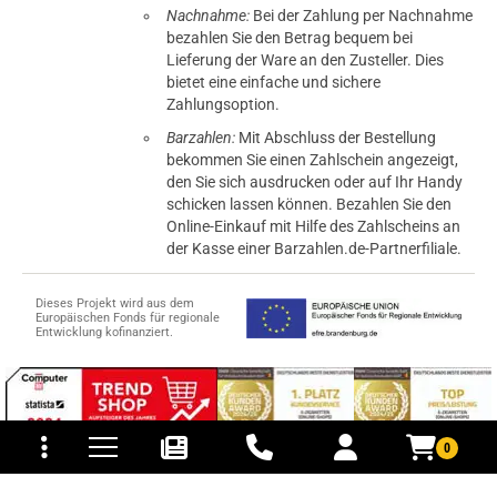
Nachnahme:
Bei der Zahlung per Nachnahme
bezahlen Sie den Betrag bequem bei
Lieferung der Ware an den Zusteller. Dies
bietet eine einfache und sichere
Zahlungsoption.
Barzahlen:
Mit Abschluss der Bestellung
bekommen Sie einen Zahlschein angezeigt,
den Sie sich ausdrucken oder auf Ihr Handy
schicken lassen können. Bezahlen Sie den
Online-Einkauf mit Hilfe des Zahlscheins an
der Kasse einer Barzahlen.de-Partnerfiliale.
Dieses Projekt wird aus dem
Europäischen Fonds für regionale
Entwicklung kofinanziert.
tomaten
fer- und Versandkosten
0
© 2015-2026 PB-ViGoods GmbH
*Preise inkl. Mehrwertsteuer, zzgl.
Versandkosten
.