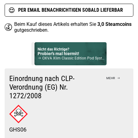
PER EMAIL BENACHRICHTIGEN SOBALD LIEFERBAR
Beim Kauf dieses Artikels erhalten Sie
3,0
Steamcoins
gutgeschrieben.
Nicht das Richtige?
Probier's mal hiermit!
OXVA Xlim Classic Edition Pod System Kit Schwarz
Bock auf was Neues?
Check das mal!
Einordnung nach CLP-
MEHR
Geekvape Wenax M Starter Pod System Kit Silber
Verordnung (EG) Nr.
1272/2008
Du willst Kröten sparen?
Schau mal hier!
Dovpo Ayce Pro Pod System Kit Blau
GHS06