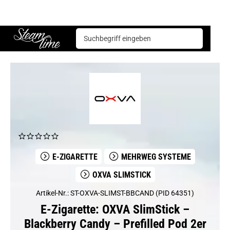
E-Zigarette
Mehrweg Systeme
OXVA Slimstick
OXVA SlimStick – Blackberry Candy – Prefilled Pod 2er Pack
Steam time
E-ZIGARETTE
MEHRWEG SYSTEME
OXVA SLIMSTICK
Artikel-Nr.: ST-OXVA-SLIMST-BBCAND (PID 64351)
E-Zigarette: OXVA SlimStick –
Blackberry Candy – Prefilled Pod 2er