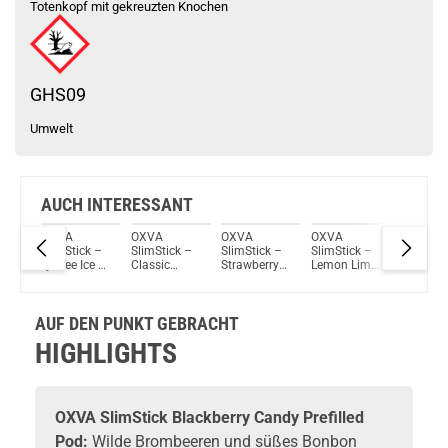
Totenkopf mit gekreuzten Knochen
GHS09
Umwelt
AUCH INTERESSANT
OXVA
OXVA
OXVA
OXVA
OXVA
k –
SlimStick –
SlimStick –
SlimStick –
SlimStick –
SlimStic
–
Lychee Ice –
Classic
Strawberry
Lemon Lime
Pineapp
 Pod
Prefilled Pod
Tobacco –
Raspberry
– Prefilled
Prefille
2er Pack
Prefilled Pod
Cherry –
Pod 2er
2er Pack
2er Pack
Prefilled Pod
Pack
AUF DEN PUNKT GEBRACHT
2er Pack
HIGHLIGHTS
OXVA
SlimStick Blackberry Candy Prefilled
Pod:
Wilde Brombeeren und süßes Bonbon