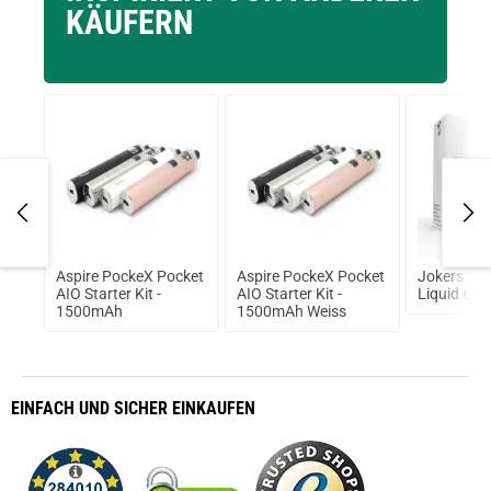
KÄUFERN
Aspire PockeX Pocket
Aspire PockeX Pocket
Jokers Clo
AIO Starter Kit -
AIO Starter Kit -
Liquid 6 m
1500mAh
1500mAh Weiss
EINFACH
UND SICHER
EINKAUFEN