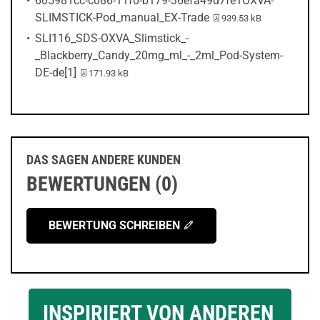
605981cc-c086-11f0-b179-36efa49d7fe1OXVA-
PDF-Datei:
SLIMSTICK-Pod_manual_EX-Trade
939.53 kB
SLI116_SDS-OXVA_Slimstick_-
_Blackberry_Candy_20mg_ml_-_2ml_Pod-System-
PDF-Datei:
DE-de[1]
171.93 kB
DAS SAGEN ANDERE KUNDEN
BEWERTUNGEN (0)
BEWERTUNG SCHREIBEN
INSPIRIERT VON ANDEREN