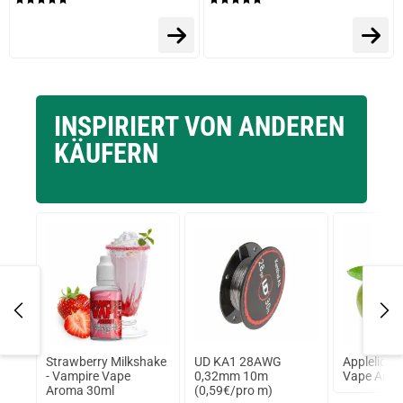
INSPIRIERT VON ANDEREN
KÄUFERN
0ml
Strawberry Milkshake
UD KA1 28AWG
Applelicio
re
- Vampire Vape
0,32mm 10m
Vape Arom
Aroma 30ml
(0,59€/pro m)