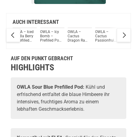
Bock auf was Neues?
Check das mal!
Lost Vape Origin M 800mAh 3ml Pod System Kit Holz-Silber
AUCH INTERESSANT
FA -
OWLA – Iced
OWLA – Icy
OWLA –
OWLA –
OWLA –
Du willst Kröten sparen?
Vanilla Berry
Bomb –
Cactus
Cactus
Black
Schau mal hier!
e -
– Prefilled
Prefilled Pod
Dragon Razz
Passionfruit
Cherries
HorizonTech Magico 6,5ml Pod Rainbow
Pod 2er
2er Pack
– Prefilled
Ice –
Prefille
Pack
Pod 2er
Prefilled Pod
2er Pack
ml
Pack
2er Pack
AUF DEN PUNKT GEBRACHT
HIGHLIGHTS
OWLA
Sour Blue Prefilled Pod:
Kühl und
erfrischend entfaltet die blaue Himbeere ihr
intensives, fruchtiges Aroma zu einem
lebhaften Geschmackserlebnis.