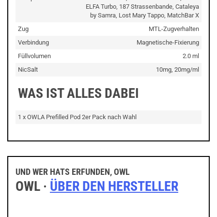
ELFA Turbo, 187 Strassenbande, Cataleya
by Samra, Lost Mary Tappo, MatchBar X
Zug
MTL-Zugverhalten
Verbindung
Magnetische-Fixierung
Füllvolumen
2.0 ml
NicSalt
10mg, 20mg/ml
WAS IST ALLES DABEI
1 x OWLA Prefilled Pod 2er Pack nach Wahl
UND WER HATS ERFUNDEN, OWL
OWL ·
ÜBER DEN HERSTELLER