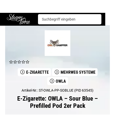
E-Zigarette
Mehrweg Systeme
OWLA
OWLA – Sour Blue – Prefilled Pod 2er Pack
Steam time
E-ZIGARETTE
MEHRWEG SYSTEME
OWLA
Artikel-Nr.: ST-OWLA-PP-SOBLUE (PID 63545)
E-Zigarette: OWLA – Sour Blue –
Prefilled Pod 2er Pack