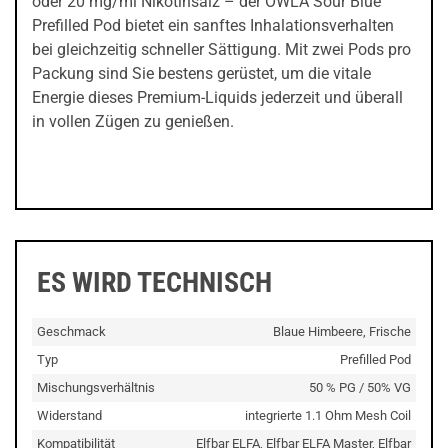
oder 20 mg/ml Nikotinsalz – der OWLA Sour Blue
Prefilled Pod bietet ein sanftes Inhalationsverhalten
bei gleichzeitig schneller Sättigung. Mit zwei Pods pro
Packung sind Sie bestens gerüstet, um die vitale
Energie dieses Premium-Liquids jederzeit und überall
in vollen Zügen zu genießen.
ES WIRD TECHNISCH
Geschmack
Blaue Himbeere, Frische
Typ
Prefilled Pod
Mischungsverhältnis
50 % PG / 50% VG
Widerstand
integrierte 1.1 Ohm Mesh Coil
Kompatibilität
Elfbar ELFA, Elfbar ELFA Master, Elfbar