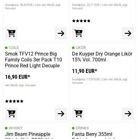
Grundpreis: 48,43 EUR / Liter
inkl. MwSt. zzgl.
Grundpreis: 32,71 EUR / Liter
inkl. MwSt. zzgl.
Versand
Versand
COILS
LIKÖR
Smok TFV12 Prince Big
De Kuyper Dry Orange Likör
Family Coils 3er Pack T10
15% Vol. 700ml
Prince Red Light Decuple
11,90 EUR*
16,90 EUR*
Grundpreis: 17,00 EUR / Liter
inkl. MwSt. zzgl.
Versand
inkl. MwSt. zzgl. Versand
WHISKY
DRINKS
Jim Beam Pineapple
Fanta Berry 355ml