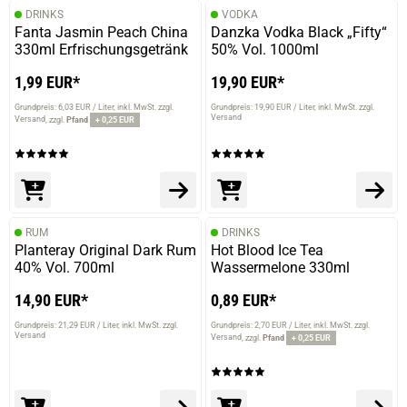
DRINKS
VODKA
Fanta Jasmin Peach China
Danzka Vodka Black „Fifty“
330ml Erfrischungsgetränk
50% Vol. 1000ml
1,99 EUR*
19,90 EUR*
Grundpreis: 6,03 EUR / Liter
inkl. MwSt. zzgl.
Grundpreis: 19,90 EUR / Liter
inkl. MwSt. zzgl.
Versand
Versand
zzgl.
Pfand
+ 0,25 EUR
RUM
DRINKS
Planteray Original Dark Rum
Hot Blood Ice Tea
40% Vol. 700ml
Wassermelone 330ml
14,90 EUR*
0,89 EUR*
prev
next
Grundpreis: 21,29 EUR / Liter
inkl. MwSt. zzgl.
Grundpreis: 2,70 EUR / Liter
inkl. MwSt. zzgl.
Versand
Versand
zzgl.
Pfand
+ 0,25 EUR