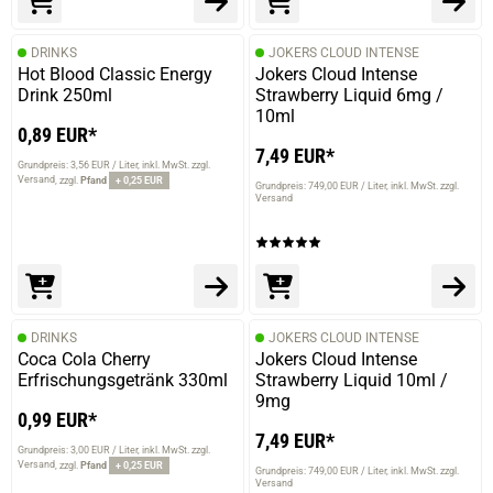
DRINKS
JOKERS CLOUD INTENSE
Hot Blood Classic Energy
Jokers Cloud Intense
Drink 250ml
Strawberry Liquid 6mg /
10ml
0,89 EUR*
7,49 EUR*
Grundpreis: 3,56 EUR / Liter
inkl. MwSt. zzgl.
Versand
zzgl.
Pfand
+ 0,25 EUR
Grundpreis: 749,00 EUR / Liter
inkl. MwSt. zzgl.
Versand
DRINKS
JOKERS CLOUD INTENSE
Coca Cola Cherry
Jokers Cloud Intense
Erfrischungsgetränk 330ml
Strawberry Liquid 10ml /
9mg
0,99 EUR*
7,49 EUR*
Grundpreis: 3,00 EUR / Liter
inkl. MwSt. zzgl.
Versand
zzgl.
Pfand
+ 0,25 EUR
Grundpreis: 749,00 EUR / Liter
inkl. MwSt. zzgl.
Versand