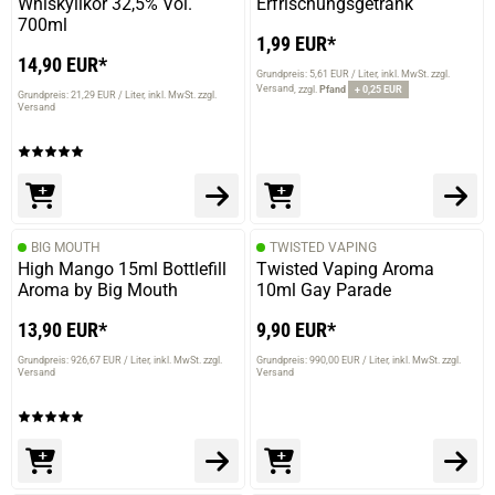
Whiskylikör 32,5% Vol.
Erfrischungsgetränk
700ml
1,99 EUR*
14,90 EUR*
Grundpreis: 5,61 EUR / Liter
inkl. MwSt. zzgl.
Versand
zzgl.
Pfand
+ 0,25 EUR
Grundpreis: 21,29 EUR / Liter
inkl. MwSt. zzgl.
Versand
BIG MOUTH
TWISTED VAPING
High Mango 15ml Bottlefill
Twisted Vaping Aroma
Aroma by Big Mouth
10ml Gay Parade
13,90 EUR*
9,90 EUR*
Grundpreis: 926,67 EUR / Liter
inkl. MwSt. zzgl.
Grundpreis: 990,00 EUR / Liter
inkl. MwSt. zzgl.
Versand
Versand