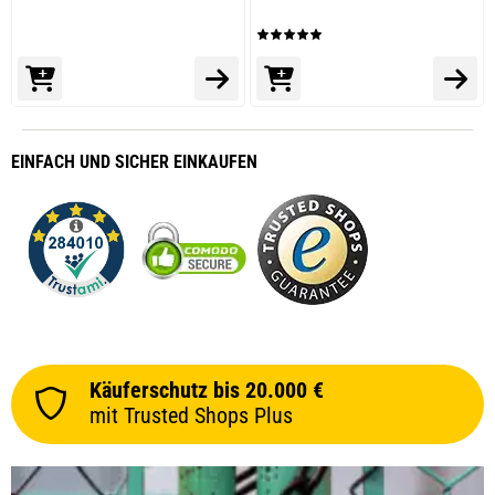
EINFACH
UND SICHER
EINKAUFEN
Käuferschutz bis 20.000 €
mit Trusted Shops Plus