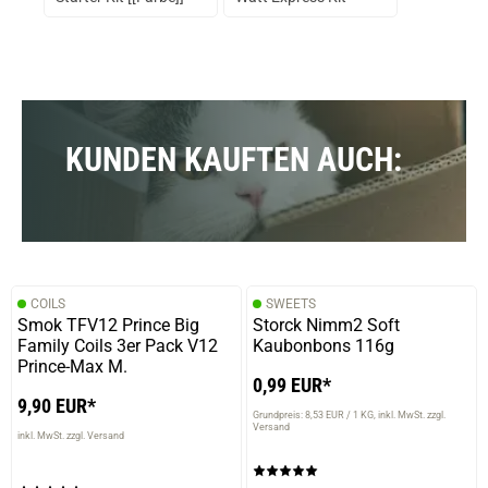
ARTJOM A.
verifizierter Onlinekauf.
Die Bewertung erfolgte ohne Abgabe eines Kommentars
KUNDEN KAUFTEN AUCH:
01.12.2025 — via
Trustedshops.de
Michael E.
verifizierter Onlinekauf.
Für Krog
COILS
SWEETS
Smok TFV12 Prince Big
Storck Nimm2 Soft
Family Coils 3er Pack V12
Kaubonbons 116g
Prince-Max M.
0,99 EUR*
9,90 EUR*
Grundpreis: 8,53 EUR / 1 KG
inkl. MwSt. zzgl.
Versand
inkl. MwSt. zzgl. Versand