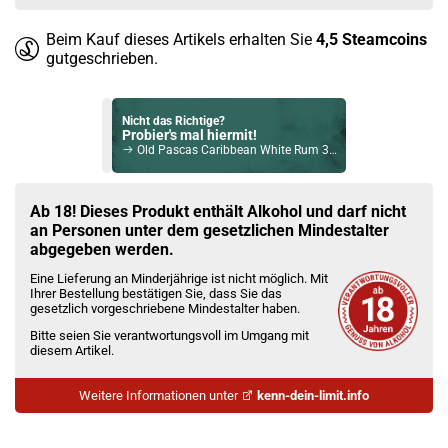
Beim Kauf dieses Artikels erhalten Sie
4,5
Steamcoins
gutgeschrieben.
Nicht das Richtige?
Probier's mal hiermit!
Old Pascas Caribbean White Rum 37,5% Vol. 700ml
Bock auf was Neues?
Check das mal!
Ab 18! Dieses Produkt enthält Alkohol und darf nicht
Riemerschmid Maracuja Sirup 700ml
an Personen unter dem gesetzlichen Mindestalter
abgegeben werden.
Du willst Kröten sparen?
Eine Lieferung an Minderjährige ist nicht möglich. Mit
Schau mal hier!
Ihrer Bestellung bestätigen Sie, dass Sie das
OneVape Air MOD 60 1500mAh 6,0ml Pod Kit Rot
gesetzlich vorgeschriebene Mindestalter haben.
Bitte seien Sie verantwortungsvoll im Umgang mit
diesem Artikel.
Weitere Informationen unter
kenn-dein-limit.info