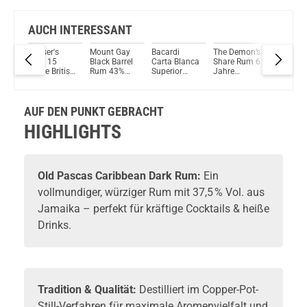
AUCH INTERESSANT
apa
Pusser's
Mount Gay
Bacardi
The Demon’s
RON
Rum 15
Black Barrel
Carta Blanca
Share Rum 6
ABUELO
io
Jahre British
Rum 43%
Superior
Jahre
Anejo X
Navy 40%
Vol. 700ml
Rum
Geschenkset
Oloroso
Rum
Vol. 700ml
37,5%Vol.
- Glas 40%
Sherry C
.
700ml
Vol. 700ml
Finish 1
AUF DEN PUNKT GEBRACHT
Anos R
40% Vol.
HIGHLIGHTS
700ml
Old Pascas Caribbean Dark Rum:
Ein
vollmundiger, würziger Rum mit 37,5 % Vol. aus
Jamaika – perfekt für kräftige Cocktails & heiße
Drinks.
Tradition & Qualität:
Destilliert im Copper-Pot-
Still-Verfahren für maximale Aromenvielfalt und