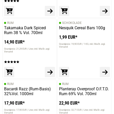
RUM
SCHOKOLADE
Takamaka Dark Spiced
Nesquik Cereal Bars 100g
Rum 38 % Vol. 700ml
1,99 EUR*
14,90 EUR*
Grundpreis: 19,90 EUR / 1 KG
inkl. MwSt. zzgl.
Versand
Grundpreis: 21,29 EUR / Liter
inkl. MwSt. zzgl.
Versand
RUM
RUM
Bacardi Razz (Rum-Basis)
Planteray Overproof O.F.T.D.
32%Vol. 1000ml
Rum 69% Vol. 700ml
17,90 EUR*
22,90 EUR*
Grundpreis: 17,90 EUR / Liter
inkl. MwSt. zzgl.
Grundpreis: 32,71 EUR / Liter
inkl. MwSt. zzgl.
Versand
Versand