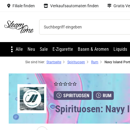
Filiale finden
Verkaufsautomaten finden
Gratis V
Steam time
Alle
Neu
Sale
E-Zigarette
Basen & Aromen
Liquids
Sie sind hier:
Startseite
Spirituosen
Rum
SPIRITUOSEN
RUM
Spirituosen: Navy 