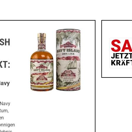
ISH
KT:
Navy
 Navy
Rum,
en
onnigen
lebnis.