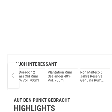
AUCH INTERESSANT
iced
El Dorado 12
Plantation Rum
Ron Malteco 6
k (Rum-
Years Old Rum
Sealander 40%
Jahre Reserva
Vol.
40% Vol. 700ml
Vol. 700ml
Genuina Rum
40% Vol. 700ml
AUF DEN PUNKT GEBRACHT
HIGHLIGHTS