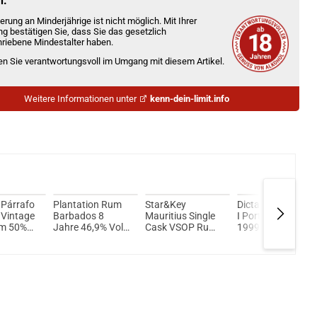
n.
erung an Minderjährige ist nicht möglich. Mit Ihrer
ng bestätigen Sie, dass Sie das gesetzlich
riebene Mindestalter haben.
ien Sie verantwortungsvoll im Umgang mit diesem Artikel.
Weitere Informationen unter
kenn-dein-limit.info
 Párrafo
Plantation Rum
Star&Key
Dictador Episodio
 Vintage
Barbados 8
Mauritius Single
I Port Casks
m 50%
Jahre 46,9% Vol.
Cask VSOP Rum
1999/2021 Rum
ml
700ml
43% Vol. 700ml
43% Vol. 700ml