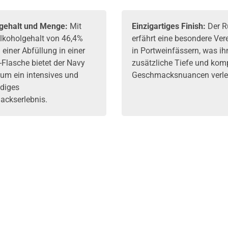
gehalt und Menge:
Mit
Einzigartiges Finish:
Der 
lkoholgehalt von 46,4%
erfährt eine besondere Ve
 einer Abfüllung in einer
in Portweinfässern, was i
r-Flasche bietet der Navy
zusätzliche Tiefe und kom
Rum ein intensives und
Geschmacksnuancen verlei
diges
ckserlebnis.