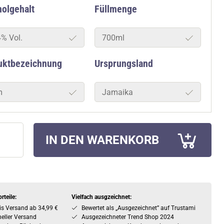
olgehalt
Füllmenge
4% Vol.
700ml
uktbezeichnung
Ursprungsland
m
Jamaika
IN DEN WARENKORB
rteile:
Vielfach ausgzeichnet:
is Versand ab 34,99 €
Bewertet als „Ausgezeichnet” auf Trustami
eller Versand
Ausgezeichneter Trend Shop 2024