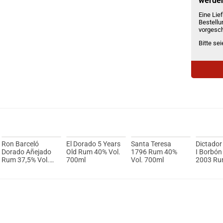
werde
Eine Lief
Bestellu
vorgesch
Bitte se
Ron Barceló
El Dorado 5 Years
Santa Teresa
Dictador
Dorado Añejado
Old Rum 40% Vol.
1796 Rum 40%
I Borbón
Rum 37,5% Vol.
700ml
Vol. 700ml
2003 Ru
1000ml
Vol. 700