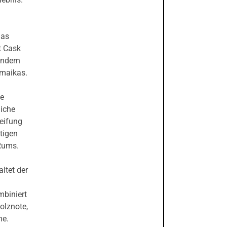
das
t Cask
ondern
amaikas.
ge
liche
eifung
tigen
 Rums.
ltet der
mbiniert
olznote,
ne.