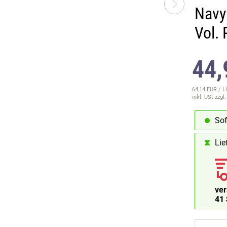
Navy
Vol.
44,
64,14 EUR / Li
inkl. USt
zzgl
Sof
Lie
ve
40