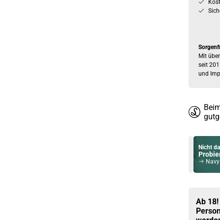
Kos
Sich
Sorgenf
Mit über
seit 201
und Imp
Beim
gutg
Nicht da
Probier
Navy Isla
Du willst 
Schau ma
Teslacigs Q
Ab 18!
Person