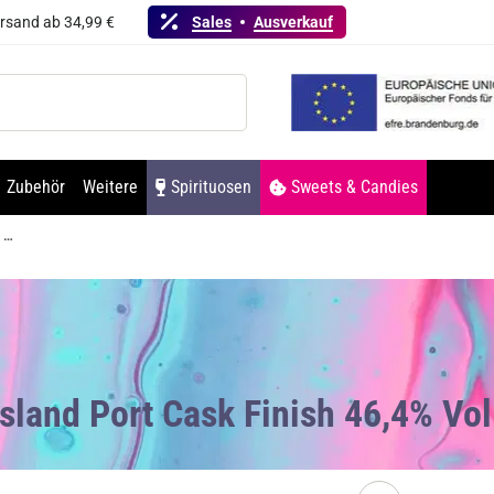
ersand ab 34,99 €
Sales
Ausverkauf
Zubehör
Weitere
Spirituosen
Sweets & Candies
Navy Island Port Cask Finish 46,4% Vol. Rum 700ml
Island Port Cask Finish 46,4% V