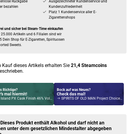
tenlose Rückgabe
Ausgezeichneter Kundenservice und
er bezahlen
Kundenzufriedenheit
Platz 1 Kundenservice aller E-
Zigarettenshops
rei und sicher bei Steam-Time einkaufen
 25.000 Artikeln und 6 Filialen sind wir
5 Dein Shop für E-Zigaretten, Spirituosen
orted Sweets.
 Kauf dieses Artikels erhalten Sie
21,4
Steamcoins
eschrieben.
s Richtige?
Bock auf was Neues?
's mal hiermit!
Check das mal!
nd PX Cask Finish 46% Vol. Rum 700ml (2023 Edition)
SPIRITS OF OLD MAN Project Choice – Vintage 2021 40% Vol. 700ml
Kröten sparen?
l hier!
 2,0ml 900mAh Pod System Kit Midnight Black
 Dieses Produkt enthält Alkohol und darf nicht an
en unter dem gesetzlichen Mindestalter abgegeben