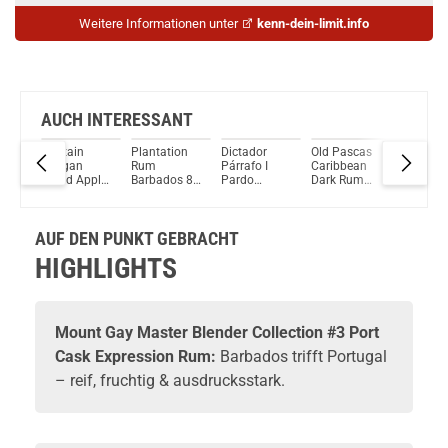
Weitere Informationen unter
kenn-dein-limit.info
AUCH INTERESSANT
Captain
Plantation
Dictador
Old Pascas
Plantera
s
Morgan
Rum
Párrafo I
Caribbean
Black C
Sliced Apple
Barbados 8
Pardo
Dark Rum
Edition 
m
Rum-Basis
Jahre 46,9%
Vintage
37,5% Vol.
Rum 40
25% Vol.
Vol. 700ml
2004 Rum
700ml
Vol. 70
700ml
41% Vol.
AUF DEN PUNKT GEBRACHT
700ml
HIGHLIGHTS
Mount Gay Master Blender Collection #3 Port
Cask Expression Rum:
Barbados trifft Portugal
– reif, fruchtig & ausdrucksstark.