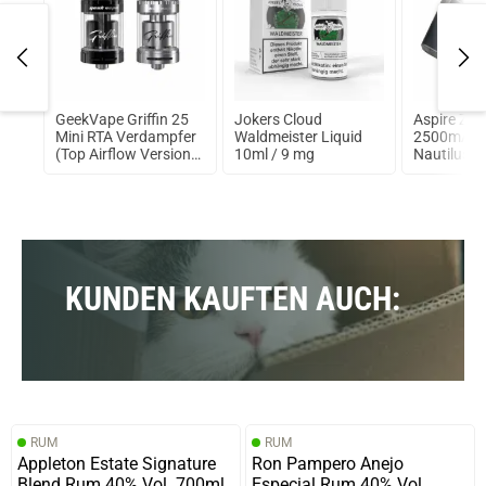
GeekVape Griffin 25
Jokers Cloud
Aspire Zel
Mini RTA Verdampfer
Waldmeister Liquid
2500mAh i
(Top Airflow Version)
10ml / 9 mg
Nautilus 2 
Silber
KUNDEN KAUFTEN AUCH:
RUM
RUM
Appleton Estate Signature
Ron Pampero Anejo
Blend Rum 40% Vol. 700ml
Especial Rum 40% Vol.