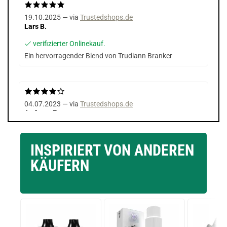
19.10.2025 — via
Trustedshops.de
Lars B.
verifizierter Onlinekauf.
Ein hervorragender Blend von Trudiann Branker
04.07.2023 — via
Trustedshops.de
Andreas E.
verifizierter Onlinekauf.
ACHTUNG ! Das ist keine echte Bewertung des Produkts.
INSPIRIERT VON ANDEREN
Um Steam Time zu bewerten muß ich auch das Produkt
KÄUFERN
bewerten und das kann ich nicht, da die Flasche noch
verschlossen ist. Da es aber ein Mount Gay ist, kann es
nur zwischen gut und sehr gut sein ;-)