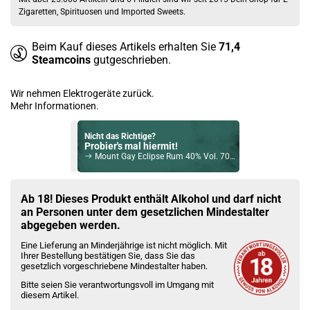
Zigaretten, Spirituosen und Imported Sweets.
Beim Kauf dieses Artikels erhalten Sie
71,4
Steamcoins
gutgeschrieben.
Wir nehmen Elektrogeräte zurück.
Mehr Informationen.
Nicht das Richtige?
Probier's mal hiermit!
Mount Gay Eclipse Rum 40% Vol. 700ml
Bock auf was Neues?
Check das mal!
Ab 18! Dieses Produkt enthält Alkohol und darf nicht
Mermaid Gin 42% Vol. 700ml
an Personen unter dem gesetzlichen Mindestalter
abgegeben werden.
Du willst Kröten sparen?
Eine Lieferung an Minderjährige ist nicht möglich. Mit
Schau mal hier!
Ihrer Bestellung bestätigen Sie, dass Sie das
Vsticking VIY 1,8ml 750mAh Pod System Kit Rose Gold
gesetzlich vorgeschriebene Mindestalter haben.
Bitte seien Sie verantwortungsvoll im Umgang mit
diesem Artikel.