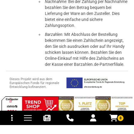
Nachnahme:
Bei der Zahlung per Nachnahme
bezahlen Sie den Betrag bequem bei
Lieferung der Ware an den Zusteller. Dies
bietet eine einfache und sichere
Zahlungsoption.
Barzahlen:
Mit Abschluss der Bestellung
bekommen Sie einen Zahlschein angezeigt,
den Sie sich ausdrucken oder auf Ihr Handy
schicken lassen können. Bezahlen Sie den
Online-Einkauf mit Hilfe des Zahlscheins an
der Kasse einer Barzahlen.de-Partnerfiliale.
Dieses Projekt wird aus dem
Europäischen Fonds für regionale
Entwicklung kofinanziert.
tomaten
fer- und Versandkosten
0
© 2015-2026 PB-ViGoods GmbH
*Preise inkl. Mehrwertsteuer, zzgl.
Versandkosten
.