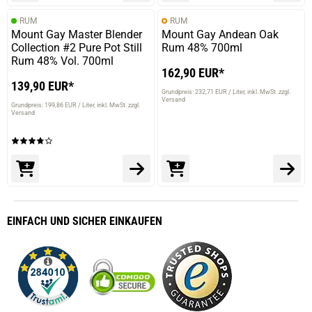
RUM
RUM
Mount Gay Master Blender
Mount Gay Andean Oak
Collection #2 Pure Pot Still
Rum 48% 700ml
Rum 48% Vol. 700ml
162,90 EUR*
139,90 EUR*
Grundpreis: 232,71 EUR / Liter
inkl. MwSt. zzgl.
Versand
Grundpreis: 199,86 EUR / Liter
inkl. MwSt. zzgl.
Versand
EINFACH
UND SICHER
EINKAUFEN