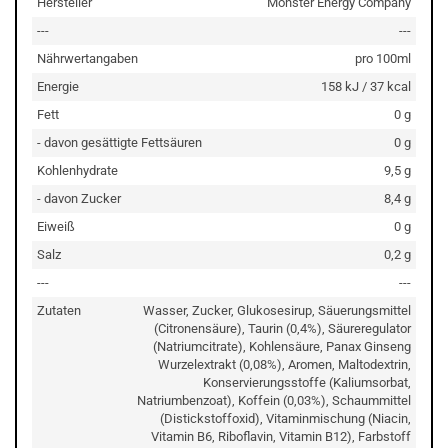
Hersteller
Monster Energy Company
---
---
Nährwertangaben
pro 100ml
Energie
158 kJ / 37 kcal
Fett
0 g
- davon gesättigte Fettsäuren
0 g
Kohlenhydrate
9,5 g
- davon Zucker
8,4 g
Eiweiß
0 g
Salz
0,2 g
---
---
Zutaten
Wasser, Zucker, Glukosesirup, Säuerungsmittel
(Citronensäure), Taurin (0,4%), Säureregulator
(Natriumcitrate), Kohlensäure, Panax Ginseng
Wurzelextrakt (0,08%), Aromen, Maltodextrin,
Konservierungsstoffe (Kaliumsorbat,
Natriumbenzoat), Koffein (0,03%), Schaummittel
(Distickstoffoxid), Vitaminmischung (Niacin,
Vitamin B6, Riboflavin, Vitamin B12), Farbstoff