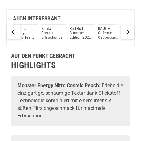
Bock auf was Neues?
Check das mal!
Krusty Krunch Melted Chocolate Popcorn 30g
AUCH INTERESSANT
i -
Monster
Fanta
Red Bull
RAUCH
Effect
Du willst Kröten sparen?
Energy
Cassis
Summer
Cafemio
Energy D
Schau mal hier!
rink
Rehab Tea &
Erfrischungsgetränk
Edition 2025
Cappuccino
Innokin Trine Pod System Kit Rot
Peach
White Peach
12x 250ml
Black
Sugarfree
MHD 28-05-
Energy Drink
2026
AUF DEN PUNKT GEBRACHT
HIGHLIGHTS
Monster Energy
Nitro Cosmic Peach:
Erlebe die
einzigartige, schaumige Textur dank Stickstoff-
Technologie kombiniert mit einem intensiv
süßen Pfirsichgeschmack für maximale
Erfrischung.