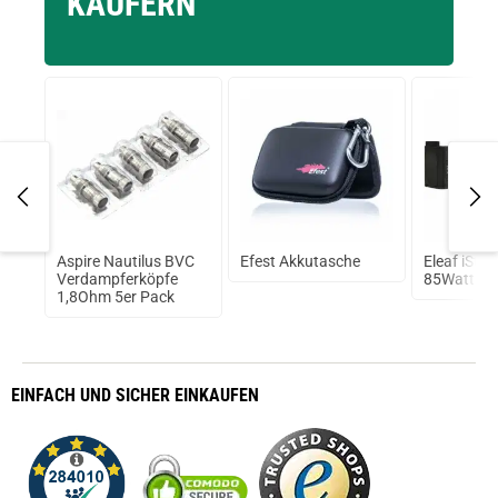
KÄUFERN
,
Aspire Nautilus BVC
Efest Akkutasche
Eleaf iStic
 mit
Verdampferköpfe
85Watt Bo
alt
1,8Ohm 5er Pack
l
EINFACH
UND SICHER
EINKAUFEN