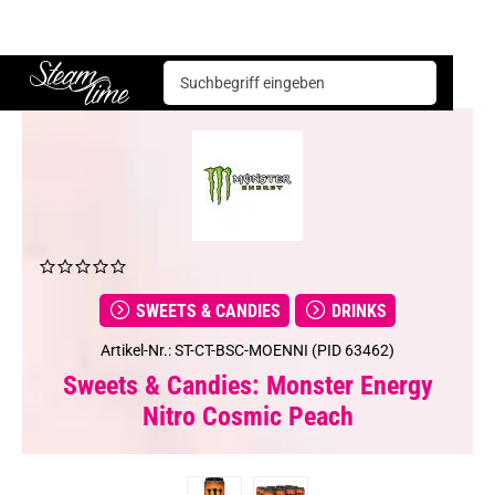
Sweets & Candies
Drinks
Monster Energy Nitro Cosmic Peach
Steam time
SWEETS & CANDIES
DRINKS
Artikel-Nr.: ST-CT-BSC-MOENNI (PID 63462)
Sweets & Candies: Monster Energy
Nitro Cosmic Peach