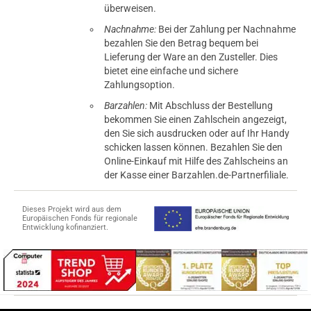
überweisen.
Nachnahme:
Bei der Zahlung per Nachnahme
bezahlen Sie den Betrag bequem bei
Lieferung der Ware an den Zusteller. Dies
bietet eine einfache und sichere
Zahlungsoption.
Barzahlen:
Mit Abschluss der Bestellung
bekommen Sie einen Zahlschein angezeigt,
den Sie sich ausdrucken oder auf Ihr Handy
schicken lassen können. Bezahlen Sie den
Online-Einkauf mit Hilfe des Zahlscheins an
der Kasse einer Barzahlen.de-Partnerfiliale.
Dieses Projekt wird aus dem
Europäischen Fonds für regionale
Entwicklung kofinanziert.
tomaten
fer- und Versandkosten