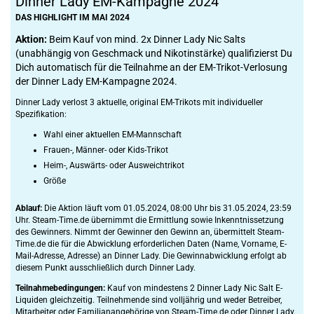
Dinner Lady EM-Kampagne 2024
DAS HIGHLIGHT IM MAI 2024
Aktion:
Beim Kauf von mind. 2x Dinner Lady Nic Salts
(unabhängig von Geschmack und Nikotinstärke) qualifizierst Du
Dich automatisch für die Teilnahme an der EM-Trikot-Verlosung
der Dinner Lady EM-Kampagne 2024.
Dinner Lady verlost 3 aktuelle, original EM-Trikots mit individueller
Spezifikation:
Wahl einer aktuellen EM-Mannschaft
Frauen-, Männer- oder Kids-Trikot
Heim-, Auswärts- oder Ausweichtrikot
Größe
Ablauf:
Die Aktion läuft vom 01.05.2024, 08:00 Uhr bis 31.05.2024, 23:59
Uhr. Steam-Time.de übernimmt die Ermittlung sowie Inkenntnissetzung
des Gewinners. Nimmt der Gewinner den Gewinn an, übermittelt Steam-
Time.de die für die Abwicklung erforderlichen Daten (Name, Vorname, E-
Mail-Adresse, Adresse) an Dinner Lady. Die Gewinnabwicklung erfolgt ab
diesem Punkt ausschließlich durch Dinner Lady.
Teilnahmebedingungen:
Kauf von mindestens 2 Dinner Lady Nic Salt E-
Liquiden gleichzeitig. Teilnehmende sind volljährig und weder Betreiber,
Mitarbeiter oder Familianangehörige von Steam-Time.de oder Dinner Lady.