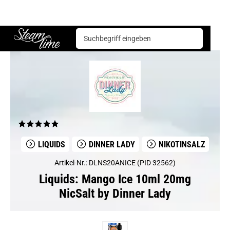
Liquids
Dinner Lady
Mango Ice 10ml 20mg NicSalt by Dinner Lady
Steam time
LIQUIDS
DINNER LADY
NIKOTINSALZ
Artikel-Nr.: DLNS20ANICE (PID 32562)
Liquids: Mango Ice 10ml 20mg
NicSalt by Dinner Lady