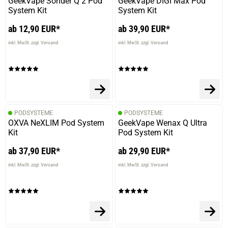
GeekVape Sonder Q 2 Pod
GeekVape DIGI Max Pod
verifizierter Onlinekauf.
System Kit
System Kit
hatte bis jetzt bei nicsalt liquid mehrere Marken und das
ab 12,90 EUR*
ab 39,90 EUR*
ist mein Favorit
inkl. MwSt. zzgl. Versand
inkl. MwSt. zzgl. Versand
27.09.2020 — via
Trustedshops.de
einem Kunden
verifizierter Onlinekauf.
PODSYSTEME
PODSYSTEME
Sehr lecker ! Das beste Saltnic Mango das es gibt.
OXVA NeXLIM Pod System
GeekVape Wenax Q Ultra
Kit
Pod System Kit
ab 37,90 EUR*
ab 29,90 EUR*
inkl. MwSt. zzgl. Versand
inkl. MwSt. zzgl. Versand