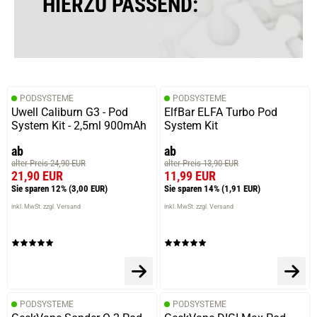
HIERZU PASSEND:
17.11.2022 — via
Trustedshops.de
Yuriy A.
verifizierter Onlinekauf.
PODSYSTEME
PODSYSTEME
Die Bewertung erfolgte ohne Abgabe eines Kommentars
Uwell Caliburn G3 - Pod
ElfBar ELFA Turbo Pod
System Kit - 2,5ml 900mAh
System Kit
ab
ab
alter Preis 24,90 EUR
alter Preis 13,90 EUR
21.08.2022 — via
Trustedshops.de
21,90 EUR
11,99 EUR
Marcel K.
Sie sparen 12%
(3,00 EUR)
Sie sparen 14%
(1,91 EUR)
verifizierter Onlinekauf.
inkl. MwSt. zzgl. Versand
inkl. MwSt. zzgl. Versand
Die Bewertung erfolgte ohne Abgabe eines Kommentars
20.10.2020 — via
Trustedshops.de
Sebastian J.
PODSYSTEME
PODSYSTEME