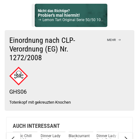
Nicht das Richtige?
Probier's mal hiermit!
Lemon Tart Original Serie 50/50 10ml Liquids by Dinner Lady 12mg / 10ml
Bock auf was Neues?
Check das mal!
Einordnung nach CLP-
MEHR
RandM Tornado Peach Ice NicSalt Liquid 10ml / 10mg
Verordnung (EG) Nr.
1272/2008
Du willst Kröten sparen?
Schau mal hier!
Vaptio Pado Pod System Kit Lila
GHS06
Totenkopf mit gekreuzten Knochen
AUCH INTERESSANT
e
Tropic Chill
Dinner Lady
Blackcurrant
Dinner Lady
Mango I