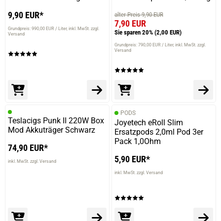
9,90 EUR*
alter Preis 9,90 EUR
7,90 EUR
Grundpreis: 990,00 EUR / Liter
inkl. MwSt. zzgl.
Sie sparen 20%
(2,00 EUR)
Versand
Grundpreis: 790,00 EUR / Liter
inkl. MwSt. zzgl.
Versand
PODS
Teslacigs Punk II 220W Box
Joyetech eRoll Slim
Mod Akkuträger Schwarz
Ersatzpods 2,0ml Pod 3er
Pack 1,0Ohm
74,90 EUR*
5,90 EUR*
inkl. MwSt. zzgl. Versand
inkl. MwSt. zzgl. Versand