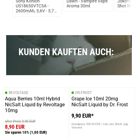
TA
Sony Konion
Dawn - Vampire Vape
Jokers Clo
US18650VTC5A -
Aroma 30ml
Shot Nikot
2600mAh, 3,6V - 3,7V
Flat Top 35A
ungeschützt
KUNDEN KAUFTEN AUCH:
REVOLTAGE
DR.FROST
Aqua Berries 10ml Hybrid
Grape Ice 10ml 20mg
NicSalt Liquid by Revoltage
NicSalt Liquid by Dr. Frost
10mg
9,90 EUR*
alter Preis 9,90 EUR
Grundpreis: 990,00 EUR / Liter
inkl. MwSt. zzgl.
8,90 EUR
Versand
Sie sparen 10%
(1,00 EUR)