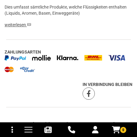
Dies umfasst sämtliche Produkte, welche Flüssigkeiten enthalten
(Liquids, Aromen, Basen, Einweggeräte)
weiterlesen
ZAHLUNGSARTEN
IN VERBINDUNG BLEIBEN
tomaten
fer- und Versandkosten
Umfangreiches Angebot:
Unser Sortiment umfasst
E-
Zigaretten
,
E-Liquids
,
Aromen
und
Verdampfer
aber
0
auch weitere Genussmittel wie
Spirituosen
,
Barzubehör
,