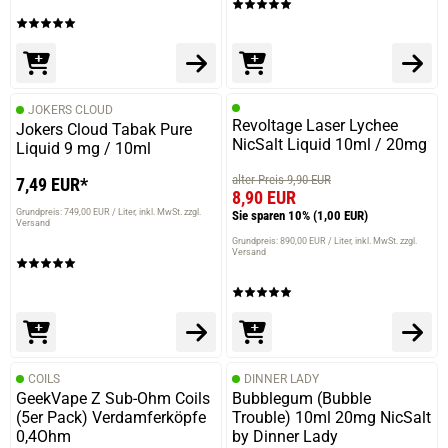
JOKERS CLOUD
Revoltage Laser Lychee
Jokers Cloud Tabak Pure
NicSalt Liquid 10ml / 20mg
Liquid 9 mg / 10ml
alter Preis 9,90 EUR
7,49 EUR*
8,90 EUR
Grundpreis: 749,00 EUR / Liter
inkl. MwSt. zzgl.
Sie sparen 10%
(1,00 EUR)
Versand
Grundpreis: 890,00 EUR / Liter
inkl. MwSt. zzgl.
Versand
COILS
DINNER LADY
GeekVape Z Sub-Ohm Coils
Bubblegum (Bubble
(5er Pack) Verdamferköpfe
Trouble) 10ml 20mg NicSalt
0,4Ohm
by Dinner Lady