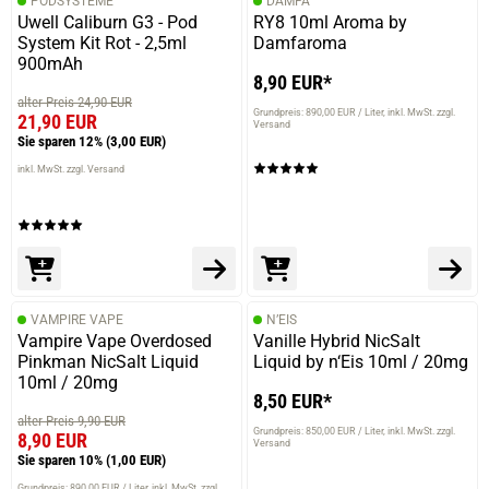
PODSYSTEME
DAMFA
Uwell Caliburn G3 - Pod
RY8 10ml Aroma by
System Kit Rot - 2,5ml
Damfaroma
900mAh
8,90 EUR*
alter Preis 24,90 EUR
Grundpreis: 890,00 EUR / Liter
inkl. MwSt. zzgl.
21,90 EUR
Versand
Sie sparen 12%
(3,00 EUR)
inkl. MwSt. zzgl. Versand
VAMPIRE VAPE
N’EIS
Vampire Vape Overdosed
Vanille Hybrid NicSalt
Pinkman NicSalt Liquid
Liquid by n‘Eis 10ml / 20mg
10ml / 20mg
8,50 EUR*
alter Preis 9,90 EUR
Grundpreis: 850,00 EUR / Liter
inkl. MwSt. zzgl.
8,90 EUR
Versand
Sie sparen 10%
(1,00 EUR)
Grundpreis: 890,00 EUR / Liter
inkl. MwSt. zzgl.