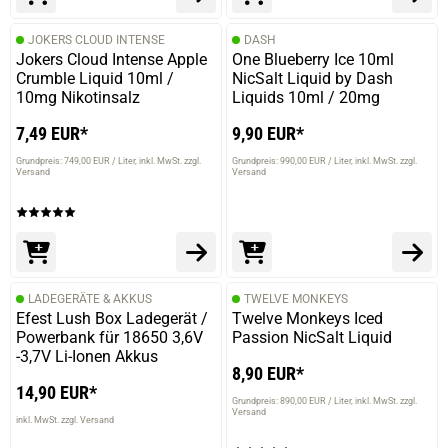
JOKERS CLOUD INTENSE
DASH
Jokers Cloud Intense Apple
One Blueberry Ice 10ml
Crumble Liquid 10ml /
NicSalt Liquid by Dash
10mg Nikotinsalz
Liquids 10ml / 20mg
7,49 EUR*
9,90 EUR*
Grundpreis: 749,00 EUR / Liter
inkl. MwSt. zzgl.
Grundpreis: 990,00 EUR / Liter
inkl. MwSt. zzgl.
Versand
Versand
LADEGERÄTE & AKKUS
TWELVE MONKEYS
Efest Lush Box Ladegerät /
Twelve Monkeys Iced
Powerbank für 18650 3,6V
Passion NicSalt Liquid
-3,7V Li-Ionen Akkus
8,90 EUR*
14,90 EUR*
Grundpreis: 890,00 EUR / Liter
inkl. MwSt. zzgl.
Versand
inkl. MwSt. zzgl. Versand