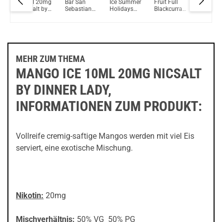
mg
10ml 20mg
Bar San
Ice Summer
Fruit Full
Summer
by
NicSalt by
Sebastian
Holidays
Blackcurrant
Holiday
ady
Dinner Lady
Cheesecake
Serie 50/50
Orange Ice
Serie 50
NicSalt
10ml Liquids
NicSalt
10ml Liq
Liquid
by Dinner
Liquid
by Dinne
Lady
Lady
MEHR ZUM THEMA
MANGO ICE 10ML 20MG NICSALT
BY DINNER LADY,
INFORMATIONEN ZUM PRODUKT:
Vollreife cremig-saftige Mangos werden mit viel Eis
serviert, eine exotische Mischung.
Nikotin:
20mg
Mischverhältnis:
50% VG 50% PG