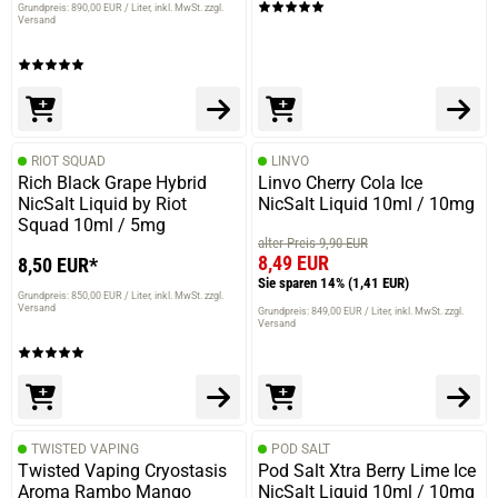
Grundpreis: 890,00 EUR / Liter
inkl. MwSt. zzgl.
Versand
RIOT SQUAD
LINVO
Rich Black Grape Hybrid
Linvo Cherry Cola Ice
NicSalt Liquid by Riot
NicSalt Liquid 10ml / 10mg
Squad 10ml / 5mg
alter Preis 9,90 EUR
8,49 EUR
8,50 EUR*
Sie sparen 14%
(1,41 EUR)
prev
next
Grundpreis: 850,00 EUR / Liter
inkl. MwSt. zzgl.
Versand
Grundpreis: 849,00 EUR / Liter
inkl. MwSt. zzgl.
Versand
TWISTED VAPING
POD SALT
Twisted Vaping Cryostasis
Pod Salt Xtra Berry Lime Ice
Aroma Rambo Mango
NicSalt Liquid 10ml / 10mg