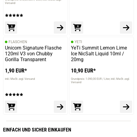
Versand
FLASCHEN
YETI
Unicorn Signature Flasche
YeTi Summit Lemon Lime
120ml V3 von Chubby
Ice NicSalt Liquid 10ml /
Gorilla Transparent
20mg
1,90 EUR*
10,90 EUR*
inkl. MwSt. zzgl. Versand
Grundpreis: 1.090,00 EUR / Liter
inkl. MwSt. zzgl.
Versand
EINFACH
UND SICHER
EINKAUFEN