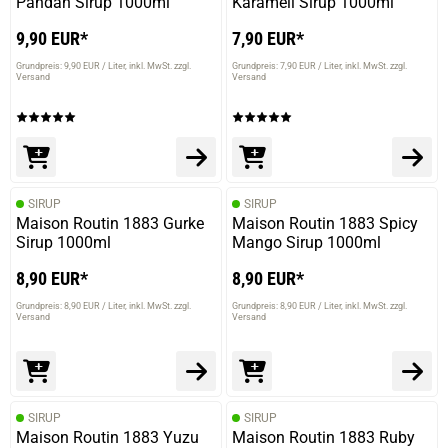
Pandan Sirup 1000ml
Karamell Sirup 1000ml
9,90 EUR*
7,90 EUR*
Grundpreis: 9,90 EUR / Liter
inkl. MwSt. zzgl.
Grundpreis: 7,90 EUR / Liter
inkl. MwSt. zzgl.
Versand
Versand
SIRUP
SIRUP
Maison Routin 1883 Gurke
Maison Routin 1883 Spicy
Sirup 1000ml
Mango Sirup 1000ml
prev
next
8,90 EUR*
8,90 EUR*
Grundpreis: 8,90 EUR / Liter
inkl. MwSt. zzgl.
Grundpreis: 8,90 EUR / Liter
inkl. MwSt. zzgl.
Versand
Versand
SIRUP
SIRUP
Maison Routin 1883 Yuzu
Maison Routin 1883 Ruby