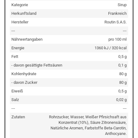
Kategorie
Sirup
Herkunftsland
Frankreich
Hersteller
Routin S.A.S.
---
---
Nährwertangaben
pro 100 ml
Energie
1360 kJ / 320 kcal
Fett
0,5 g
- davon gesättigte Fettsäuren
0,1 g
Kohlenhydrate
80 g
- davon Zucker
80 g
Eiweiß
0,5 g
Salz
0,02 g
---
---
Zutaten
Rohrzucker, Wasser, Weißer Pfirsichsaft aus
Konzentrat (10%), Säure Zitronensäure,
Natürliche Aromen, Farbstoffe Beta-Carotin,
Anthocyane.