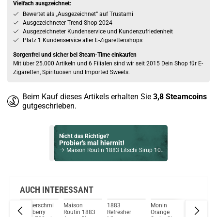
Vielfach ausgzeichnet:
Bewertet als „Ausgezeichnet” auf Trustami
Ausgezeichneter Trend Shop 2024
Ausgezeichneter Kundenservice und Kundenzufriedenheit
Platz 1 Kundenservice aller E-Zigarettenshops
Sorgenfrei und sicher bei Steam-Time einkaufen
Mit über 25.000 Artikeln und 6 Filialen sind wir seit 2015 Dein Shop für E-
Zigaretten, Spirituosen und Imported Sweets.
Beim Kauf dieses Artikels erhalten Sie
3,8
Steamcoins
gutgeschrieben.
Nicht das Richtige?
Probier's mal hiermit!
Maison Routin 1883 Litschi Sirup 1000ml
Bock auf was Neues?
Check das mal!
Maison Routin 1883 Cranberry Sirup 1000ml
AUCH INTERESSANT
Riemerschmid
Maison
1883
Monin
Monin
Du willst Kröten sparen?
883
Cranberry
Routin 1883
Refresher
Orange
Maracuj
Schau mal hier!