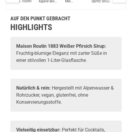
ango
Sirup 700ml
Agave Bio
Mix
Spritz Sirup
Sirup
Suorin Trio85 5ml 85 W Pod System Kit Rot
Sirup
Strawberry &
1000ml
1000ml
1000ml
Acai Sirup
1L
AUF DEN PUNKT GEBRACHT
HIGHLIGHTS
Maison Routin 1883 Weißer Pfirsich Sirup:
Fruchtig-blumige Eleganz mit zarter Süße in
einer stilvollen 1-Liter-Glasflasche.
Natürlich & rein:
Hergestellt mit Alpenwasser &
Rohrzucker, vegan, glutenfrei, ohne
Konservierungsstoffe.
Vielseitig einsetzbar:
Perfekt für Cocktails,