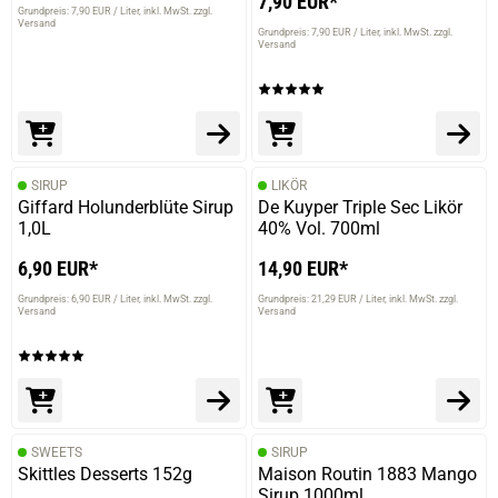
7,90 EUR*
Grundpreis: 7,90 EUR / Liter
inkl. MwSt. zzgl.
Versand
Grundpreis: 7,90 EUR / Liter
inkl. MwSt. zzgl.
Versand
SIRUP
LIKÖR
Giffard Holunderblüte Sirup
De Kuyper Triple Sec Likör
1,0L
40% Vol. 700ml
6,90 EUR*
14,90 EUR*
Grundpreis: 6,90 EUR / Liter
inkl. MwSt. zzgl.
Grundpreis: 21,29 EUR / Liter
inkl. MwSt. zzgl.
Versand
Versand
SWEETS
SIRUP
Skittles Desserts 152g
Maison Routin 1883 Mango
Sirup 1000ml