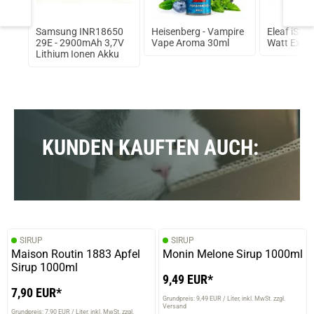
omb
Samsung INR18650
Heisenberg - Vampire
Eleaf iStic
ma
29E - 2900mAh 3,7V
Vape Aroma 30ml
Watt Expre
Lithium Ionen Akku
KUNDEN KAUFTEN AUCH:
SIRUP
SIRUP
Maison Routin 1883 Apfel
Monin Melone Sirup 1000ml
Sirup 1000ml
9,49 EUR*
7,90 EUR*
Grundpreis: 9,49 EUR / Liter
inkl. MwSt. zzgl.
Versand
Grundpreis: 7,90 EUR / Liter
inkl. MwSt. zzgl.