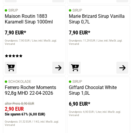
SIRUP
SIRUP
Maison Routin 1883
Marie Brizard Sirup Vanilla
Karamell Sirup 1000ml
Sirup 0,7L
7,90 EUR*
7,90 EUR*
Grundpreis: 7,90 EUR / Liter
inkl. MwSt. zzgl.
Grundpreis: 11,29 EUR / Liter
inkl. MwSt. zzgl.
Versand
Versand
prev
next
SCHOKOLADE
SIRUP
Ferrero Rocher Moments
Giffard Chocolat White
92,8g MHD 22-04-2026
Sirup 1,0L
6,90 EUR*
alter Preis 8,90 EUR
2,90 EUR
Grundpreis: 6,90 EUR / Liter
inkl. MwSt. zzgl.
Sie sparen 67%
(6,00 EUR)
Versand
Grundpreis: 31,52 EUR / 1 KG
inkl. MwSt. zzgl.
Versand