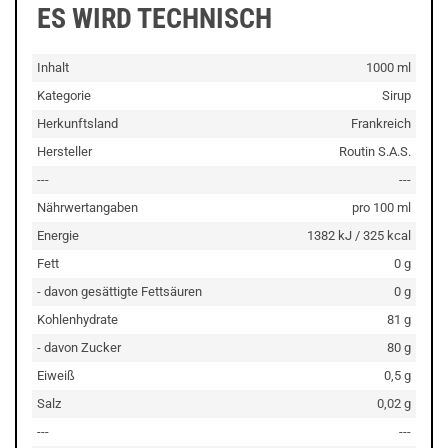
ES WIRD TECHNISCH
Inhalt
1000 ml
Kategorie
Sirup
Herkunftsland
Frankreich
Hersteller
Routin S.A.S.
---
---
Nährwertangaben
pro 100 ml
Energie
1382 kJ / 325 kcal
Fett
0 g
- davon gesättigte Fettsäuren
0 g
Kohlenhydrate
81 g
- davon Zucker
80 g
Eiweiß
0,5 g
Salz
0,02 g
---
---