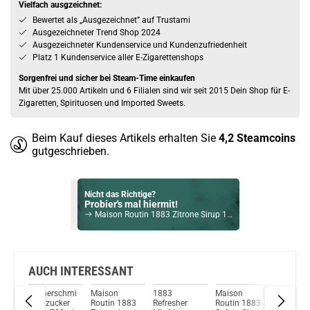
Vielfach ausgzeichnet:
Bewertet als „Ausgezeichnet” auf Trustami
Ausgezeichneter Trend Shop 2024
Ausgezeichneter Kundenservice und Kundenzufriedenheit
Platz 1 Kundenservice aller E-Zigarettenshops
Sorgenfrei und sicher bei Steam-Time einkaufen
Mit über 25.000 Artikeln und 6 Filialen sind wir seit 2015 Dein Shop für E-
Zigaretten, Spirituosen und Imported Sweets.
Beim Kauf dieses Artikels erhalten Sie
4,2
Steamcoins
gutgeschrieben.
Nicht das Richtige?
Probier's mal hiermit!
Maison Routin 1883 Zitrone Sirup 1000ml
Bock auf was Neues?
Check das mal!
Akashi Sherry Cask Finish Blended Whisky 40% Vol. 500ml
AUCH INTERESSANT
Riemerschmid
Maison
1883
Maison
Giffard 
Du willst Kröten sparen?
883
Rohrzucker
Routin 1883
Refresher
Routin 1883
Sirup 1,
Schau mal hier!