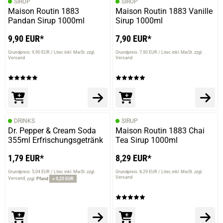
SIRUP
SIRUP
Maison Routin 1883
Maison Routin 1883 Vanille
Pandan Sirup 1000ml
Sirup 1000ml
9,90 EUR*
7,90 EUR*
Grundpreis: 9,90 EUR / Liter
inkl. MwSt. zzgl.
Grundpreis: 7,90 EUR / Liter
inkl. MwSt. zzgl.
Versand
Versand
DRINKS
SIRUP
Dr. Pepper & Cream Soda
Maison Routin 1883 Chai
355ml Erfrischungsgetränk
Tea Sirup 1000ml
1,79 EUR*
8,29 EUR*
Grundpreis: 5,04 EUR / Liter
inkl. MwSt. zzgl.
Grundpreis: 8,29 EUR / Liter
inkl. MwSt. zzgl.
Versand
Versand
zzgl.
Pfand
+ 0,25 EUR