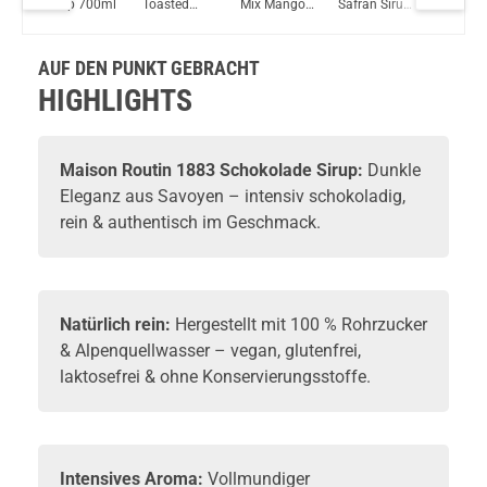
irup
Sirup 700ml
Toasted
Mix Mango &
Safran Sirup
Ijoy Luna 1,4ml 350mAh Pod System Kit Grün
Marshmallow
Passionfruit
1000ml
Sirup
Sirup 1L
1000ml
AUF DEN PUNKT GEBRACHT
HIGHLIGHTS
Maison Routin 1883 Schokolade Sirup:
Dunkle
Eleganz aus Savoyen – intensiv schokoladig,
rein & authentisch im Geschmack.
Natürlich rein:
Hergestellt mit 100 % Rohrzucker
& Alpenquellwasser – vegan, glutenfrei,
laktosefrei & ohne Konservierungsstoffe.
Intensives Aroma:
Vollmundiger