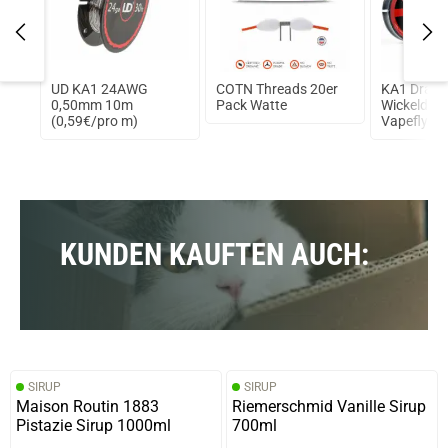
UD KA1 24AWG
COTN Threads 20er
KA1 Draht
nk
0,50mm 10m
Pack Watte
Wickeldrah
(0,59€/pro m)
Vapefly 2
0,51mm - 
Ohm/m
KUNDEN KAUFTEN AUCH:
SIRUP
SIRUP
Maison Routin 1883
Riemerschmid Vanille Sirup
Pistazie Sirup 1000ml
700ml