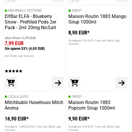
MEHRWEG SYSTEME
SIRUP
ElfBar ELFA - Blueberry
Maison Routin 1883 Mango
Snow - Prefilled Pods 2er
Sirup 1000ml
Pack - 2ml 20mg NicSalt
8,90 EUR*
alter Preis 11,99 EUR
Grundpreis: 8,90 EUR / Liter
inkl. MwSt. zzgl.
7,99 EUR
Versand
Sie sparen 33%
(4,00 EUR)
inkl. MwSt. zzgl. Versand
prev
next
LÄDLAJUICE
SIRUP
Milchbubiii Haselnuss Milch
Maison Routin 1883
Aroma
Popcorn Sirup 1000ml
16,90 EUR*
9,90 EUR*
Grundpreis: 1.690,00 EUR / Liter
inkl. MwSt. zzgl.
Grundpreis: 9,90 EUR / Liter
inkl. MwSt. zzgl.
Versand
Versand