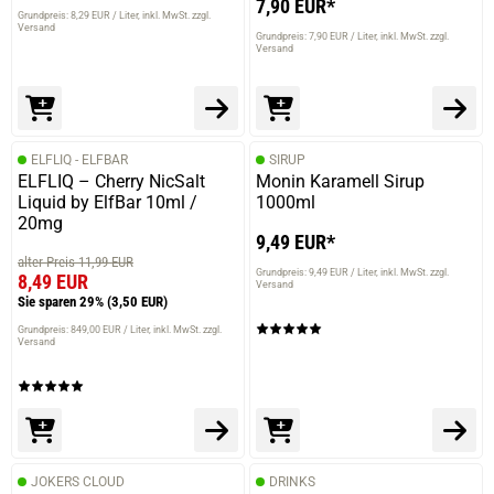
7,90 EUR*
Grundpreis: 8,29 EUR / Liter
inkl. MwSt. zzgl.
Versand
Grundpreis: 7,90 EUR / Liter
inkl. MwSt. zzgl.
Versand
ELFLIQ - ELFBAR
SIRUP
ELFLIQ – Cherry NicSalt
Monin Karamell Sirup
Liquid by ElfBar 10ml /
1000ml
20mg
9,49 EUR*
alter Preis 11,99 EUR
Grundpreis: 9,49 EUR / Liter
inkl. MwSt. zzgl.
8,49 EUR
Versand
Sie sparen 29%
(3,50 EUR)
Grundpreis: 849,00 EUR / Liter
inkl. MwSt. zzgl.
Versand
JOKERS CLOUD
DRINKS