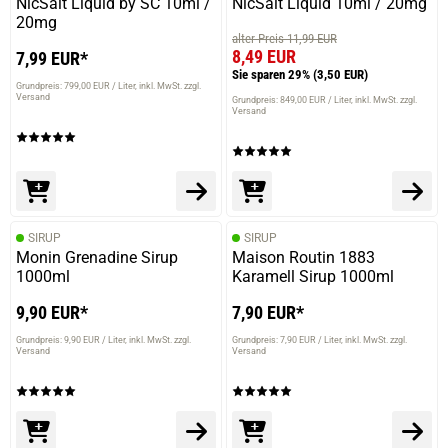
NicSalt Liquid by SC 10ml /
NicSalt Liquid 10ml / 20mg
20mg
alter Preis 11,99 EUR
8,49 EUR
7,99 EUR*
Sie sparen 29%
(3,50 EUR)
Grundpreis: 799,00 EUR / Liter
inkl. MwSt. zzgl.
Versand
Grundpreis: 849,00 EUR / Liter
inkl. MwSt. zzgl.
Versand
SIRUP
SIRUP
Monin Grenadine Sirup
Maison Routin 1883
1000ml
Karamell Sirup 1000ml
9,90 EUR*
7,90 EUR*
Grundpreis: 9,90 EUR / Liter
inkl. MwSt. zzgl.
Grundpreis: 7,90 EUR / Liter
inkl. MwSt. zzgl.
Versand
Versand