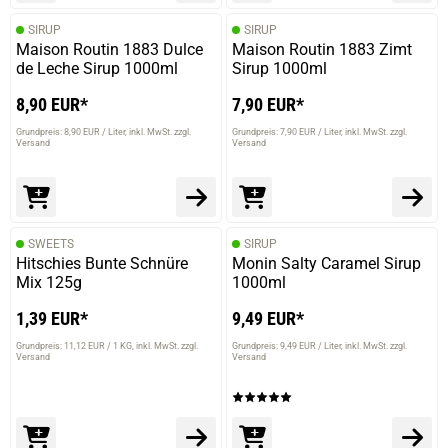
SIRUP
SIRUP
Maison Routin 1883 Dulce
Maison Routin 1883 Zimt
de Leche Sirup 1000ml
Sirup 1000ml
8,90 EUR*
7,90 EUR*
Grundpreis: 8,90 EUR / Liter
inkl. MwSt. zzgl.
Grundpreis: 7,90 EUR / Liter
inkl. MwSt. zzgl.
Versand
Versand
SWEETS
SIRUP
Hitschies Bunte Schnüre
Monin Salty Caramel Sirup
Mix 125g
1000ml
1,39 EUR*
9,49 EUR*
Grundpreis: 11,12 EUR / 1 KG
inkl. MwSt. zzgl.
Grundpreis: 9,49 EUR / Liter
inkl. MwSt. zzgl.
Versand
Versand