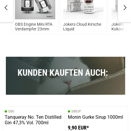
OBS Engine Mini RTA
Jokers Cloud Kirsche
Jokers Cl
 Big
Verdampfer 23mm
Liquid
Kokosnuss
KUNDEN KAUFTEN AUCH:
GIN
SIRUP
Tanqueray No. Ten Distilled
Monin Gurke Sirup 1000ml
Gin 47,3% Vol. 700ml
9,90 EUR*