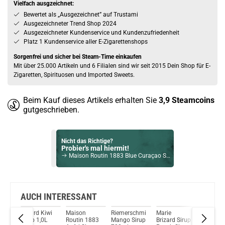
Vielfach ausgzeichnet:
Bewertet als „Ausgezeichnet” auf Trustami
Ausgezeichneter Trend Shop 2024
Ausgezeichneter Kundenservice und Kundenzufriedenheit
Platz 1 Kundenservice aller E-Zigarettenshops
Sorgenfrei und sicher bei Steam-Time einkaufen
Mit über 25.000 Artikeln und 6 Filialen sind wir seit 2015 Dein Shop für E-
Zigaretten, Spirituosen und Imported Sweets.
Beim Kauf dieses Artikels erhalten Sie
3,9
Steamcoins
gutgeschrieben.
Nicht das Richtige?
Probier's mal hiermit!
Maison Routin 1883 Blue Curaçao Sirup 1000ml
Bock auf was Neues?
Check das mal!
Giffard Waldmeister Sirup 1,0L
AUCH INTERESSANT
Giffard Kiwi
Maison
Riemerschmid
Marie
Monin
Du willst Kröten sparen?
re
Sirup 1,0L
Routin 1883
Mango Sirup
Brizard Sirup
Orange S
Schau mal hier!