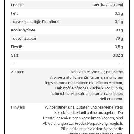
Energie
1360 kJ / 320 kcal
Fett
0,5 g
- davon gesättigte Fettsäuren
0,1 g
Kohlenhydrate
80 g
- davon Zucker
79 g
Eiweiß
0,5 g
Salz
0,02 g
---
---
Zutaten
Rohrzucker, Wasser, natürliche
Aromen,natürliches Zimtaroma, natürliches
Ingweraroma mit anderen natürlichen Aromen,
Farbstoff einfaches Zuckerkulör E 150a,
natürliches Muskatnussaroma, natürliches
Nelkenaroma.
Hinweis
Wir bemühen uns, Zutaten und Allergene stets
korrekt und aktuell online anzugeben. Da
Hersteller Änderungen vornehmen können, sind
Abweichungen zur Produktverpackung möglich.
Bitte prüfe daher vor dem Verzehr die