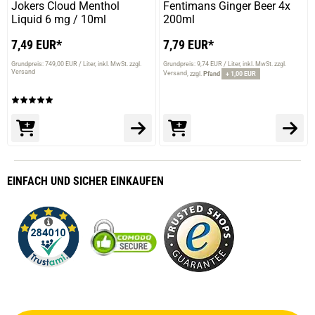
Jokers Cloud Menthol
Fentimans Ginger Beer 4x
Liquid 6 mg / 10ml
200ml
7,49 EUR*
7,79 EUR*
Grundpreis: 749,00 EUR / Liter
inkl. MwSt. zzgl.
Grundpreis: 9,74 EUR / Liter
inkl. MwSt. zzgl.
Versand
Versand
zzgl.
Pfand
+ 1,00 EUR
EINFACH
UND SICHER
EINKAUFEN