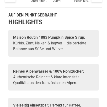
L
Apfel Sirup
700ml
Peach Sirup
1000ml
Dovpo Ayce Pro Pod System Kit Silber
1000ml
0,7L
AUF DEN PUNKT GEBRACHT
HIGHLIGHTS
Maison Routin 1883 Pumpkin Spice Sirup:
Kürbis, Zimt, Nelken & Ingwer – die perfekte
Balance aus Süße und Würze.
Reines Alpenwasser & 100% Rohrzucker:
Authentische Reinheit & klare Intensität –
Qualität aus den französischen Alpen.
Vielseitig einsetzbar:
Perfekt für Kaffee,