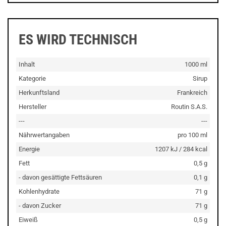
ES WIRD TECHNISCH
Inhalt
1000 ml
Kategorie
Sirup
Herkunftsland
Frankreich
Hersteller
Routin S.A.S.
---
---
Nährwertangaben
pro 100 ml
Energie
1207 kJ / 284 kcal
Fett
0,5 g
- davon gesättigte Fettsäuren
0,1 g
Kohlenhydrate
71 g
- davon Zucker
71 g
Eiweiß
0,5 g