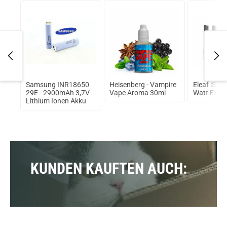
omb
Samsung INR18650
Heisenberg - Vampire
Eleaf iStic
ma
29E - 2900mAh 3,7V
Vape Aroma 30ml
Watt Expre
Lithium Ionen Akku
KUNDEN KAUFTEN AUCH: