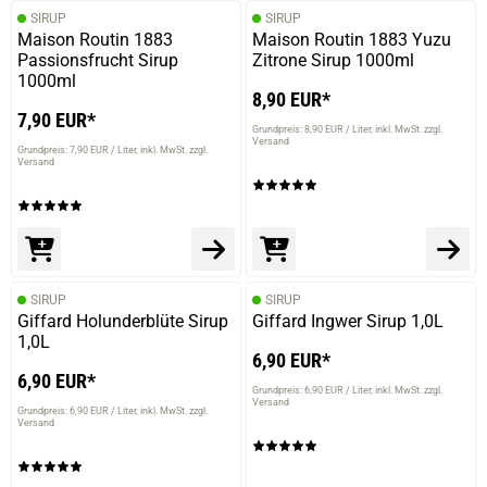
SIRUP
SIRUP
Maison Routin 1883
Maison Routin 1883 Yuzu
Passionsfrucht Sirup
Zitrone Sirup 1000ml
1000ml
8,90 EUR*
7,90 EUR*
Grundpreis: 8,90 EUR / Liter
inkl. MwSt. zzgl.
Versand
Grundpreis: 7,90 EUR / Liter
inkl. MwSt. zzgl.
Versand
SIRUP
SIRUP
Giffard Holunderblüte Sirup
Giffard Ingwer Sirup 1,0L
1,0L
6,90 EUR*
6,90 EUR*
Grundpreis: 6,90 EUR / Liter
inkl. MwSt. zzgl.
Versand
Grundpreis: 6,90 EUR / Liter
inkl. MwSt. zzgl.
Versand