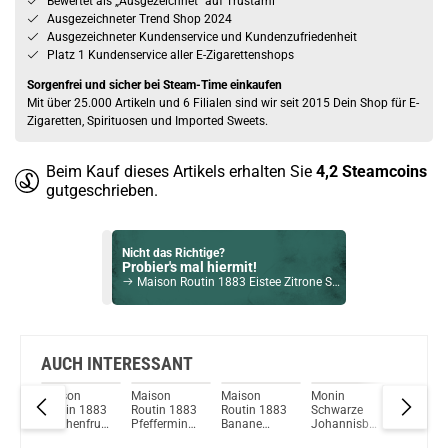
Bewertet als „Ausgezeichnet” auf Trustami
Ausgezeichneter Trend Shop 2024
Ausgezeichneter Kundenservice und Kundenzufriedenheit
Platz 1 Kundenservice aller E-Zigarettenshops
Sorgenfrei und sicher bei Steam-Time einkaufen
Mit über 25.000 Artikeln und 6 Filialen sind wir seit 2015 Dein Shop für E-
Zigaretten, Spirituosen und Imported Sweets.
Beim Kauf dieses Artikels erhalten Sie
4,2
Steamcoins
gutgeschrieben.
Nicht das Richtige?
Probier's mal hiermit!
Maison Routin 1883 Eistee Zitrone Sirup 1000ml
Bock auf was Neues?
Check das mal!
Dictador Episodio I Port Casks 2001/2021 Rum 44% Vol. 700ml
AUCH INTERESSANT
Maison
Maison
Maison
Monin
Marie
Du willst Kröten sparen?
883
Routin 1883
Routin 1883
Routin 1883
Schwarze
Brizard 
Schau mal hier!
om
Drachenfrucht
Pfefferminz
Banane
Johannisbeere
Grenadi
Vaptio Pado Pod System Kit Lila
Sirup
Sirup
Sirup
Sirup
Sirup 0,