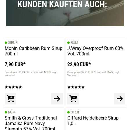
KUNDEN KAUFTEN AUCH:
SIRUP
RUM
Monin Caribbean Rum Sirup
J.Wray Overproof Rum 63%
700ml
Vol. 700ml
7,90 EUR*
22,90 EUR*
Grundpreis: 11,29 EUR / Liter
inkl. MwSt. zzgl.
Grundpreis: 32,71 EUR / Liter
inkl. MwSt. zzgl.
Versand
Versand
RUM
SIRUP
Smith & Cross Traditional
Giffard Heidelbeere Sirup
Jamaika Rum Navy
1,0L
Strength 57% Vol. 700ml