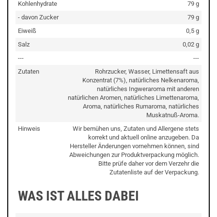
Kohlenhydrate
79 g
- davon Zucker
79 g
Eiweiß
0,5 g
Salz
0,02 g
---
---
Zutaten
Rohrzucker, Wasser, Limettensaft aus
Konzentrat (7%), natürliches Nelkenaroma,
natürliches Ingweraroma mit anderen
natürlichen Aromen, natürliches Limettenaroma,
Aroma, natürliches Rumaroma, natürliches
Muskatnuß-Aroma.
Hinweis
Wir bemühen uns, Zutaten und Allergene stets
korrekt und aktuell online anzugeben. Da
Hersteller Änderungen vornehmen können, sind
Abweichungen zur Produktverpackung möglich.
Bitte prüfe daher vor dem Verzehr die
Zutatenliste auf der Verpackung.
WAS IST ALLES DABEI