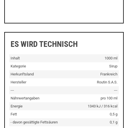
ES WIRD TECHNISCH
Inhalt
1000 ml
Kategorie
Sirup
Herkunftsland
Frankreich
Hersteller
Routin S.A.S.
---
---
Nährwertangaben
pro 100 ml
Energie
1343 kJ / 316 kcal
Fett
0,5 g
- davon gesättigte Fettsäuren
0,1 g