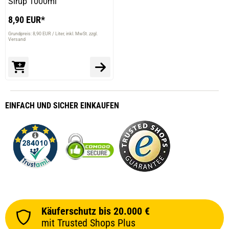
Sirup 1000ml
8,90 EUR*
Grundpreis: 8,90 EUR / Liter
inkl. MwSt. zzgl.
Versand
EINFACH
UND SICHER
EINKAUFEN
Käuferschutz bis 20.000 €
mit Trusted Shops Plus