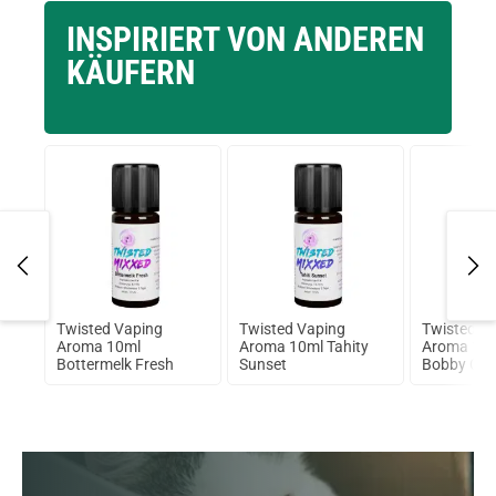
INSPIRIERT VON ANDEREN
KÄUFERN
Twisted Vaping
Twisted Vaping
Twisted V
mate
Aroma 10ml
Aroma 10ml Tahity
Aroma 10m
Bottermelk Fresh
Sunset
Bobby Coo