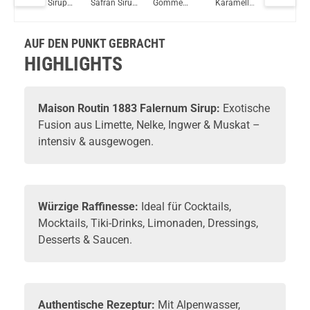
Umé Sirup
Safran Sirup
Gomme
Karamell
Mojito M
Vaptio Pado Pod System Kit Blau
1000ml
1000ml
Sirup 700ml
Sirup
Sirup
1000ml
1000ml
AUF DEN PUNKT GEBRACHT
HIGHLIGHTS
Maison Routin 1883 Falernum Sirup:
Exotische
Fusion aus Limette, Nelke, Ingwer & Muskat –
intensiv & ausgewogen.
Würzige Raffinesse:
Ideal für Cocktails,
Mocktails, Tiki-Drinks, Limonaden, Dressings,
Desserts & Saucen.
Authentische Rezeptur:
Mit Alpenwasser,