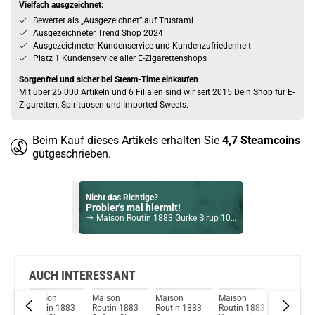
Vielfach ausgzeichnet:
Bewertet als „Ausgezeichnet” auf Trustami
Ausgezeichneter Trend Shop 2024
Ausgezeichneter Kundenservice und Kundenzufriedenheit
Platz 1 Kundenservice aller E-Zigarettenshops
Sorgenfrei und sicher bei Steam-Time einkaufen
Mit über 25.000 Artikeln und 6 Filialen sind wir seit 2015 Dein Shop für E-
Zigaretten, Spirituosen und Imported Sweets.
Beim Kauf dieses Artikels erhalten Sie
4,7
Steamcoins
gutgeschrieben.
Nicht das Richtige?
Probier's mal hiermit!
Maison Routin 1883 Gurke Sirup 1000ml
Bock auf was Neues?
Check das mal!
Rum Malecon 12 Jahre Reserva Superior Rum 40% Vol. 700ml
AUCH INTERESSANT
Maison
Maison
Maison
Maison
Maison
Du willst Kröten sparen?
m
Routin 1883
Routin 1883
Routin 1883
Routin 1883
Routin 
Schau mal hier!