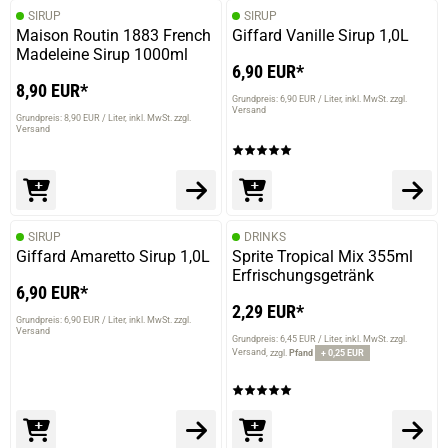
SIRUP
SIRUP
Maison Routin 1883 French
Giffard Vanille Sirup 1,0L
Madeleine Sirup 1000ml
6,90 EUR*
8,90 EUR*
Grundpreis: 6,90 EUR / Liter
inkl. MwSt. zzgl.
Versand
Grundpreis: 8,90 EUR / Liter
inkl. MwSt. zzgl.
Versand
SIRUP
DRINKS
Giffard Amaretto Sirup 1,0L
Sprite Tropical Mix 355ml
Erfrischungsgetränk
6,90 EUR*
2,29 EUR*
Grundpreis: 6,90 EUR / Liter
inkl. MwSt. zzgl.
Versand
Grundpreis: 6,45 EUR / Liter
inkl. MwSt. zzgl.
Versand
zzgl.
Pfand
+ 0,25 EUR