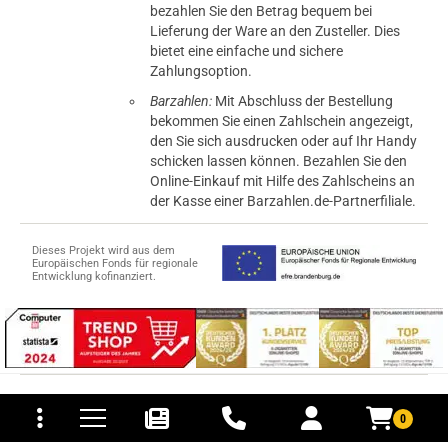
bezahlen Sie den Betrag bequem bei
Lieferung der Ware an den Zusteller. Dies
bietet eine einfache und sichere
Zahlungsoption.
Barzahlen:
Mit Abschluss der Bestellung
bekommen Sie einen Zahlschein angezeigt,
den Sie sich ausdrucken oder auf Ihr Handy
schicken lassen können. Bezahlen Sie den
Online-Einkauf mit Hilfe des Zahlscheins an
der Kasse einer Barzahlen.de-Partnerfiliale.
Dieses Projekt wird aus dem
Europäischen Fonds für regionale
Entwicklung kofinanziert.
tomaten
fer- und Versandkosten
© 2015-2026 PB-ViGoods GmbH
0
*Preise inkl. Mehrwertsteuer, zzgl.
Versandkosten
.