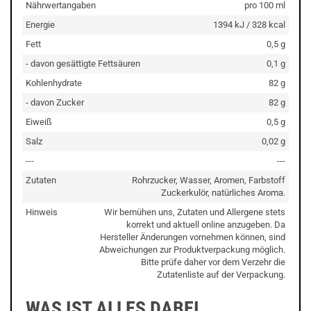
Nährwertangaben
pro 100 ml
Energie
1394 kJ / 328 kcal
Fett
0,5 g
- davon gesättigte Fettsäuren
0,1 g
Kohlenhydrate
82 g
- davon Zucker
82 g
Eiweiß
0,5 g
Salz
0,02 g
---
---
Zutaten
Rohrzucker, Wasser, Aromen, Farbstoff
Zuckerkulör, natürliches Aroma.
Hinweis
Wir bemühen uns, Zutaten und Allergene stets
korrekt und aktuell online anzugeben. Da
Hersteller Änderungen vornehmen können, sind
Abweichungen zur Produktverpackung möglich.
Bitte prüfe daher vor dem Verzehr die
Zutatenliste auf der Verpackung.
WAS IST ALLES DABEI