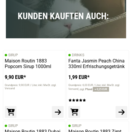
KUNDEN KAUFTEN AUCH:
SIRUP
DRINKS
Maison Routin 1883
Fanta Jasmin Peach China
Popcorn Sirup 1000ml
330ml Erfrischungsgetränk
9,90 EUR*
1,99 EUR*
Grundpreis: 9,90 EUR / Liter
inkl. MwSt. zzgl.
Grundpreis: 6,03 EUR / Liter
inkl. MwSt. zzgl.
Versand
Versand
zzgl.
Pfand
+ 0,25 EUR
SIRUP
SIRUP
Maison Routin 1883 Dubai
Maison Routin 1883 Zimt