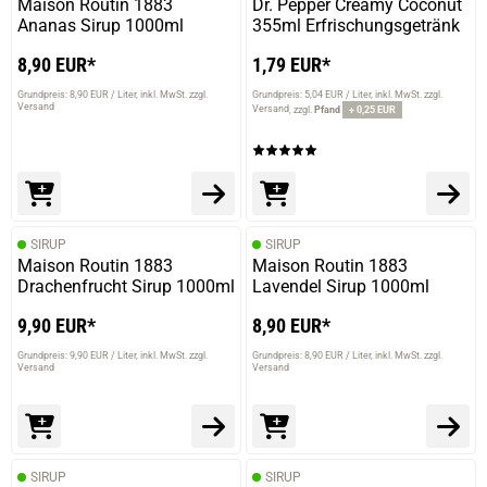
Maison Routin 1883
Dr. Pepper Creamy Coconut
Ananas Sirup 1000ml
355ml Erfrischungsgetränk
8,90 EUR*
1,79 EUR*
Grundpreis: 8,90 EUR / Liter
inkl. MwSt. zzgl.
Grundpreis: 5,04 EUR / Liter
inkl. MwSt. zzgl.
Versand
Versand
zzgl.
Pfand
+ 0,25 EUR
SIRUP
SIRUP
Maison Routin 1883
Maison Routin 1883
Drachenfrucht Sirup 1000ml
Lavendel Sirup 1000ml
9,90 EUR*
8,90 EUR*
Grundpreis: 9,90 EUR / Liter
inkl. MwSt. zzgl.
Grundpreis: 8,90 EUR / Liter
inkl. MwSt. zzgl.
Versand
Versand
SIRUP
SIRUP