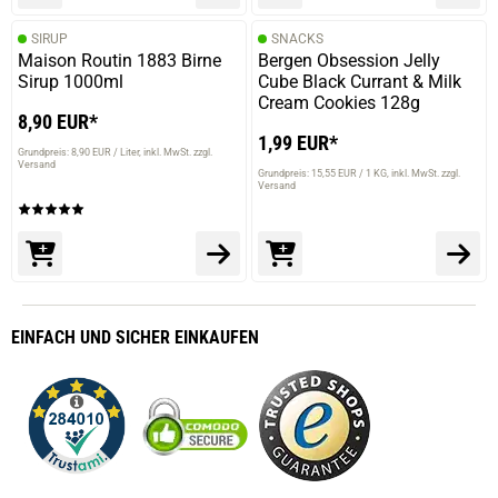
SIRUP
SNACKS
Maison Routin 1883 Birne
Bergen Obsession Jelly
Sirup 1000ml
Cube Black Currant & Milk
Cream Cookies 128g
8,90 EUR*
1,99 EUR*
Grundpreis: 8,90 EUR / Liter
inkl. MwSt. zzgl.
Versand
Grundpreis: 15,55 EUR / 1 KG
inkl. MwSt. zzgl.
Versand
EINFACH
UND SICHER
EINKAUFEN