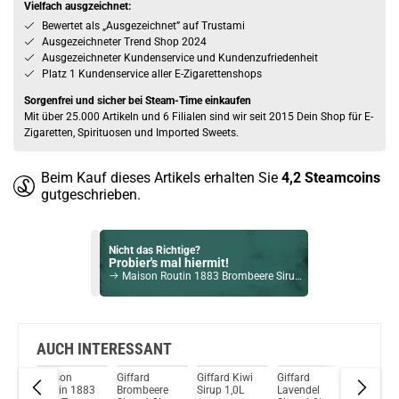
Vielfach ausgzeichnet:
Bewertet als „Ausgezeichnet” auf Trustami
Ausgezeichneter Trend Shop 2024
Ausgezeichneter Kundenservice und Kundenzufriedenheit
Platz 1 Kundenservice aller E-Zigarettenshops
Sorgenfrei und sicher bei Steam-Time einkaufen
Mit über 25.000 Artikeln und 6 Filialen sind wir seit 2015 Dein Shop für E-
Zigaretten, Spirituosen und Imported Sweets.
Beim Kauf dieses Artikels erhalten Sie
4,2
Steamcoins
gutgeschrieben.
Nicht das Richtige?
Probier's mal hiermit!
Maison Routin 1883 Brombeere Sirup 1000ml
Bock auf was Neues?
Check das mal!
Dictador 12 Years Icon Reserve Rum 40% Vol. 700ml
AUCH INTERESSANT
Maison
Giffard
Giffard Kiwi
Giffard
Monin
Du willst Kröten sparen?
883
Routin 1883
Brombeere
Sirup 1,0L
Lavendel
Vanille 
Schau mal hier!