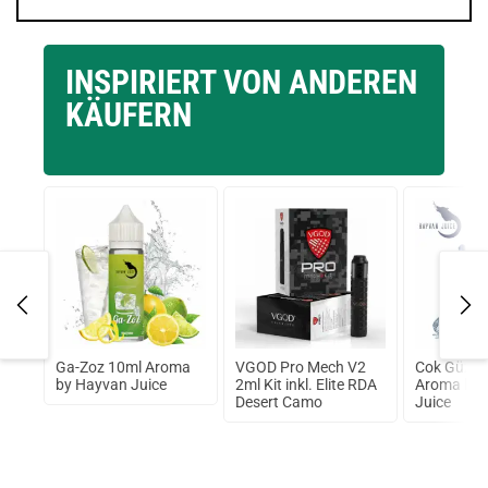
INSPIRIERT VON ANDEREN
KÄUFERN
 7
Ga-Zoz 10ml Aroma
VGOD Pro Mech V2
Cok Güzel
va
by Hayvan Juice
2ml Kit inkl. Elite RDA
Aroma by 
Desert Camo
Juice