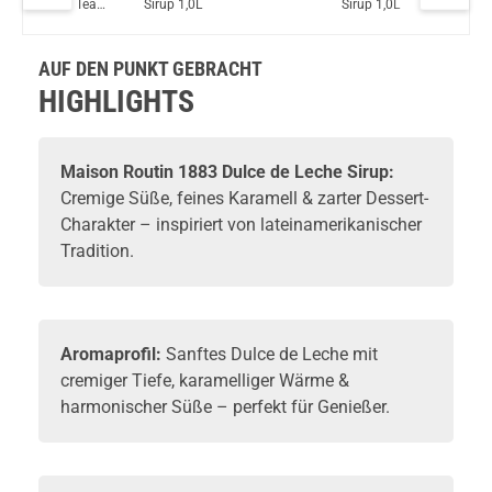
ne
Chai Tea
Sirup 1,0L
Sirup 1,0L
700ml
Teslacigs Q 2,0ml 900mAh Pod System Kit Silber
Sirup
1000ml
AUF DEN PUNKT GEBRACHT
HIGHLIGHTS
Maison Routin 1883 Dulce de Leche Sirup:
Cremige Süße, feines Karamell & zarter Dessert-
Charakter – inspiriert von lateinamerikanischer
Tradition.
Aromaprofil:
Sanftes Dulce de Leche mit
cremiger Tiefe, karamelliger Wärme &
harmonischer Süße – perfekt für Genießer.