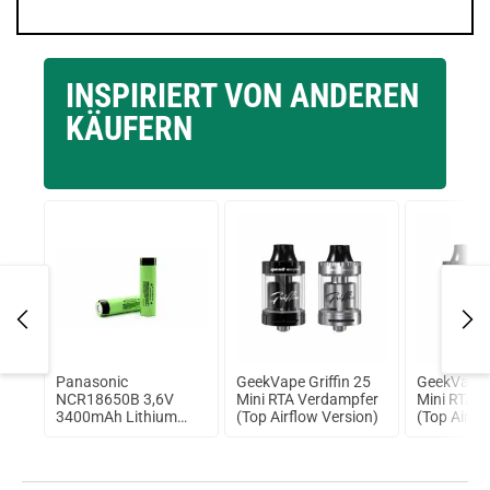
INSPIRIERT VON ANDEREN
KÄUFERN
L
Panasonic
GeekVape Griffin 25
GeekVape G
NCR18650B 3,6V
Mini RTA Verdampfer
Mini RTA 
3400mAh Lithium
(Top Airflow Version)
(Top Airfl
Ionen Akku
Schwarz