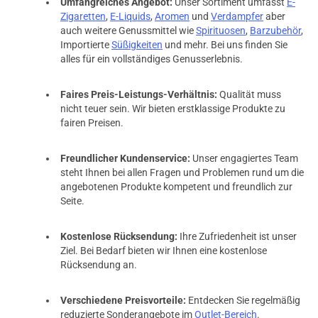
Umfangreiches Angebot:
Unser Sortiment umfasst
E-
Zigaretten
,
E-Liquids
,
Aromen
und
Verdampfer
aber
auch weitere Genussmittel wie
Spirituosen
,
Barzubehör
,
Importierte
Süßigkeiten
und mehr. Bei uns finden Sie
alles für ein vollständiges Genusserlebnis.
Faires Preis-Leistungs-Verhältnis:
Qualität muss
nicht teuer sein. Wir bieten erstklassige Produkte zu
fairen Preisen.
Freundlicher Kundenservice:
Unser engagiertes Team
steht Ihnen bei allen Fragen und Problemen rund um die
angebotenen Produkte kompetent und freundlich zur
Seite.
Kostenlose Rücksendung:
Ihre Zufriedenheit ist unser
Ziel. Bei Bedarf bieten wir Ihnen eine kostenlose
Rücksendung an.
prev
next
Verschiedene Preisvorteile:
Entdecken Sie regelmäßig
reduzierte Sonderangebote im
Outlet-Bereich
.