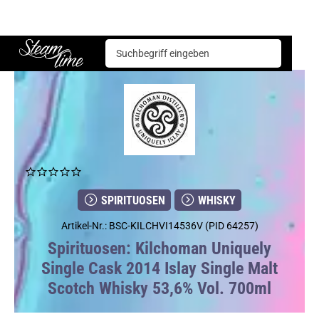
Spirituosen
Whisky
Kilchoman Uniquely Single Cask 2014 Islay Single Malt Scotch Whisky 53,6% Vol. 700ml
Steam time
SPIRITUOSEN
WHISKY
Artikel-Nr.: BSC-KILCHVI14536V (PID 64257)
Spirituosen: Kilchoman Uniquely
Single Cask 2014 Islay Single Malt
Scotch Whisky 53,6% Vol. 700ml