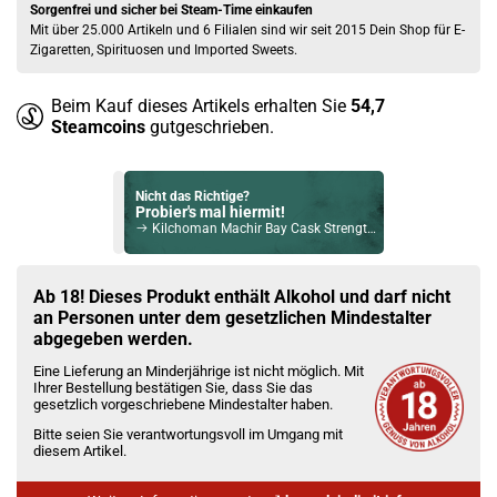
Sorgenfrei und sicher bei Steam-Time einkaufen
Mit über 25.000 Artikeln und 6 Filialen sind wir seit 2015 Dein Shop für E-
Zigaretten, Spirituosen und Imported Sweets.
Beim Kauf dieses Artikels erhalten Sie
54,7
Steamcoins
gutgeschrieben.
Nicht das Richtige?
Probier's mal hiermit!
Kilchoman Machir Bay Cask Strength Islay Single Malt Scotch Whisky 58,3% Vol. 700ml
Bock auf was Neues?
Check das mal!
Ab 18! Dieses Produkt enthält Alkohol und darf nicht
The Glenrothes Speyside Single Malt Scotch Whisky - Maker´s Cut 48,8% Vol. 700ml
an Personen unter dem gesetzlichen Mindestalter
abgegeben werden.
Du willst Kröten sparen?
Eine Lieferung an Minderjährige ist nicht möglich. Mit
Schau mal hier!
Ihrer Bestellung bestätigen Sie, dass Sie das
Teslacigs Q 2,0ml 900mAh Pod System Kit Midnight Black
gesetzlich vorgeschriebene Mindestalter haben.
Bitte seien Sie verantwortungsvoll im Umgang mit
diesem Artikel.