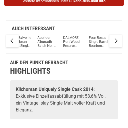
Weitere Informationen unter
kenn-dein-limit.info
AUCH INTERESSANT
chie
The Balvenie
Aberlour
DALMORE
Four Roses
Hibiki
alt
Carribean
A'bunadh
Port Wood
Single Barrel
Japanes
Cask Single
Batch No. 81
Reserve
Bourbon
Harmon
Malt Scotch
Single Malt
Single Malt
Whiskey
Master’s
8%
Whisky 14
Scotch
Scotch
50% Vol.
Select
ml
Jahre 43%
Whisky
Whisky
700ml
Whisky 
AUF DEN PUNKT GEBRACHT
Vol. 700ml
61,6% Vol.
46,5% Vol.
Vol. 70
700ml
700ml
HIGHLIGHTS
Kilchoman
Uniquely Single Cask 2014:
Exklusive Einzelfassabfüllung mit 53,6% Vol. –
ein Vintage Islay Single Malt voller Kraft und
Eleganz.