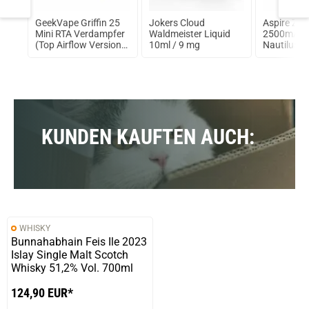
GeekVape Griffin 25
Jokers Cloud
Aspire Zel
Mini RTA Verdampfer
Waldmeister Liquid
2500mAh i
(Top Airflow Version)
10ml / 9 mg
Nautilus 2 
Silber
KUNDEN KAUFTEN AUCH:
WHISKY
Bunnahabhain Feis Ile 2023
Islay Single Malt Scotch
Whisky 51,2% Vol. 700ml
124,90 EUR*