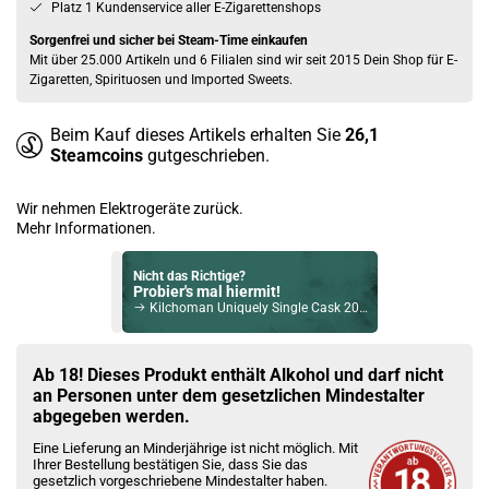
Platz 1 Kundenservice aller E-Zigarettenshops
Sorgenfrei und sicher bei Steam-Time einkaufen
Mit über 25.000 Artikeln und 6 Filialen sind wir seit 2015 Dein Shop für E-
Zigaretten, Spirituosen und Imported Sweets.
Beim Kauf dieses Artikels erhalten Sie
26,1
Steamcoins
gutgeschrieben.
Wir nehmen Elektrogeräte zurück.
Mehr Informationen.
Nicht das Richtige?
Probier's mal hiermit!
Kilchoman Uniquely Single Cask 2014 Islay Single Malt Scotch Whisky 53,6% Vol. 700ml
Bock auf was Neues?
Check das mal!
Ab 18! Dieses Produkt enthält Alkohol und darf nicht
Edradour 2012/2023 11 Jahre Whisky Sauvignon Cask #1001 St. Michael Eppan 48,2% Vol. 700ml
an Personen unter dem gesetzlichen Mindestalter
abgegeben werden.
Du willst Kröten sparen?
Eine Lieferung an Minderjährige ist nicht möglich. Mit
Schau mal hier!
Ihrer Bestellung bestätigen Sie, dass Sie das
Asvape Touch Pod System 1,5ml 500mAh Kit Gold
gesetzlich vorgeschriebene Mindestalter haben.