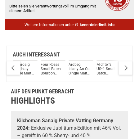
Bitte seien Sie verantwortungsvoll im Umgang mit
diesem Artikel.
Weitere Informationen unter
kenn-dein-limit.info
AUCH INTERESSANT
las
Laphroaig
Four Roses
Ardbeg
Michter's
Jameso
Lore Islay
Small Batch
Islany An Oa
US*1 Small
Black Ba
se
Single Malt
Bourbon
Single Malt
Batch
Irish Sin
Scotch
Whiskey
Scotch
Original Sour
Malt Sco
alt
Whisky 48%
45% Vol.
Whisky
Mash
Whiskey
Vol. 700ml
700ml
46,6% Vol.
Whiskey
40% Vol.
43%
AUF DEN PUNKT GEBRACHT
700ml
43% Vol.
700ml
ml
700ml
HIGHLIGHTS
Kilchoman
Sanaig Private Vatting Germany
2024:
Exklusive Jubiläums-Edition mit 46% Vol.
– gereift in 60 % Sherry- und 40 %