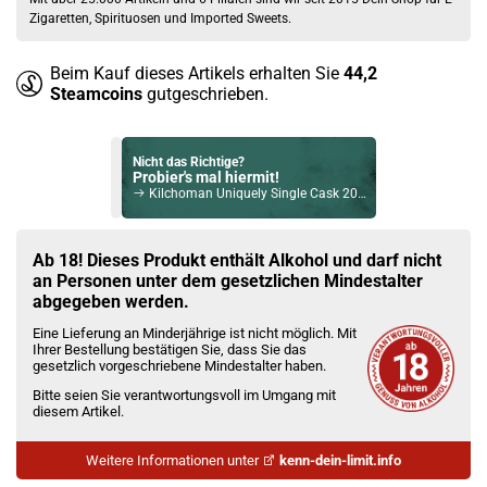
Zigaretten, Spirituosen und Imported Sweets.
Beim Kauf dieses Artikels erhalten Sie
44,2
Steamcoins
gutgeschrieben.
Nicht das Richtige?
Probier's mal hiermit!
Kilchoman Uniquely Single Cask 2010 Islay Single Malt Scotch Whisky 52,2% Vol. 700ml
Bock auf was Neues?
Check das mal!
Ab 18! Dieses Produkt enthält Alkohol und darf nicht
Glenmorangie X Single Malt Scotch Whisky 40% Vol. 700ml
an Personen unter dem gesetzlichen Mindestalter
abgegeben werden.
Du willst Kröten sparen?
Eine Lieferung an Minderjährige ist nicht möglich. Mit
Schau mal hier!
Ihrer Bestellung bestätigen Sie, dass Sie das
Vsticking VIY 1,8ml 750mAh Pod System Kit Blau
gesetzlich vorgeschriebene Mindestalter haben.
Bitte seien Sie verantwortungsvoll im Umgang mit
diesem Artikel.
Weitere Informationen unter
kenn-dein-limit.info