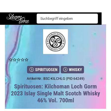
Spirituosen
Whisky
Kilchoman Loch Gorm 2023 Islay Single Malt Scotch Whisky 46% Vol. 700ml
Steam time
SPIRITUOSEN
WHISKY
Artikel-Nr.: BSC-KILCHLG (PID 64249)
Spirituosen: Kilchoman Loch Gorm
2023 Islay Single Malt Scotch Whisky
46% Vol. 700ml