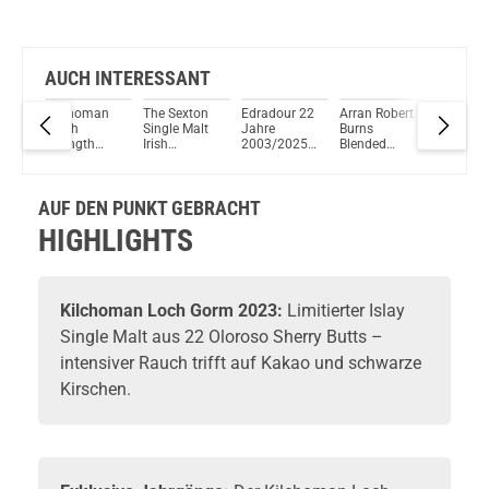
AUCH INTERESSANT
 30
Kilchoman
The Sexton
Edradour 22
Arran Robert
Glenfidd
Batch
Single Malt
Jahre
Burns
Single M
25
Strength
Irish
2003/2025
Blended
Scotch
2024 Islay
Whiskey
Amarone
Scotch
Whisky 
109
Single Malt
Whisky 40%
Dal Forno
Whisky 40%
Jahre 4
. 1
Scotch
Vol. 700ml
Romano
Vol. 700ml
Vol. 70
alt
AUF DEN PUNKT GEBRACHT
Whisky 57%
Cask #1001-
Vol. 700ml
1005 Single
HIGHLIGHTS
Malt Scotch
l.
Whisky
50,8% Vol.
700ml
Kilchoman
Loch Gorm 2023:
Limitierter Islay
Single Malt aus 22 Oloroso Sherry Butts –
intensiver Rauch trifft auf Kakao und schwarze
Kirschen.