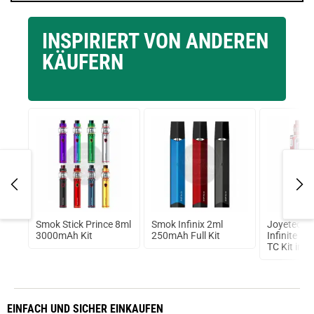
INSPIRIERT VON ANDEREN
KÄUFERN
Smok Stick Prince 8ml
Smok Infinix 2ml
Joyetech 
mAh
3000mAh Kit
250mAh Full Kit
Infinite 5
TC Kit inkl
Conqueror
EINFACH
UND SICHER
EINKAUFEN