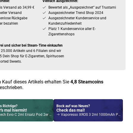
rteile:
Vielfach ausgzeichnet:
is Versand ab 34,99 €
Bewertet als „Ausgezeichnet” auf Trustami
eller Versand
Ausgezeichneter Trend Shop 2024
tenlose Rückgabe
Ausgezeichneter Kundenservice und
er bezahlen
Kundenzufriedenheit
Platz 1 Kundenservice aller E-
Zigarettenshops
rei und sicher bei Steam-Time einkaufen
 25.000 Artikeln und 6 Filialen sind wir
5 Dein Shop für E-Zigaretten, Spirituosen
orted Sweets.
 Kauf dieses Artikels erhalten Sie
4,8
Steamcoins
eschrieben.
s Richtige?
Bock auf was Neues?
's mal hiermit!
Check das mal!
ch Evio C 2ml Ersatz Pod 2er Pack
Vaporesso XROS 3 2ml 1000mAh Pod System Kit Pink
Kröten sparen?
l hier!