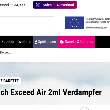
ersand ab 34,99 €
Sales
Ausverkauf
Zubehör
Weitere
Spirituosen
Sweets & Candies
Joyetech Exceed Air 2ml Verdampfer
-ZIGARETTE
ech Exceed Air 2ml Verdampfer