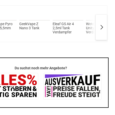
 1,4ml 350mAh Pod System Kit Rot
pe Pyro
GeekVape Z
Eleaf GS Air 4
Wotofo Profile
25,5mm
Nano 3 Tank
2,5ml Tank
Unity 3,5/5ml RTA
Verdampfer
Verdampfer Tank
fer Tank
Du suchst noch mehr Angebote?