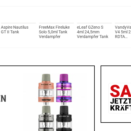
Ijoy Luna
Aspire Nautilus
FreeMax Fireluke
eLeaf GZeno S
VandyVa
GT II Tank
Solo 5,0ml Tank
4ml 24,5mm
V4 5ml 
Verdampfer
Verdampfer Tank
RDTA
Verdamp
EN