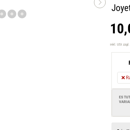
Joye
10,
inkl. USt
zzgl
R
ES TU
VARIA