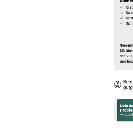
Deine Vo
Grat
Schn
Kos
Sich
Sorgenf
Mit über
seit 201
und Imp
Beim
gutg
Nicht da
Probier
Joyete
Du willst 
Schau ma