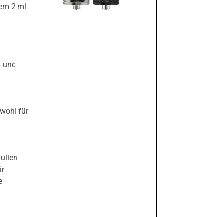
nem 2 ml
l und
owohl für
üllen
ir
e