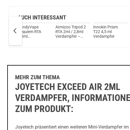
AUCH INTERESSANT
16 Pro
VandyVape
Atmizoo Tripod 2
Innokin Prism
Requiem RTA
RTA 2ml / 2,8ml
T22 4,5 ml
r
4,5ml
Verdampfer –
Verdampfer
Verdampfer
Deluxe Edition
MEHR ZUM THEMA
JOYETECH EXCEED AIR 2ML
VERDAMPFER, INFORMATION
ZUM PRODUKT:
Joyetech präsentiert einen weiteren Mini-Verdampfer im