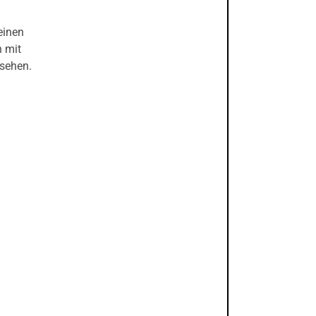
einen
n mit
rsehen.