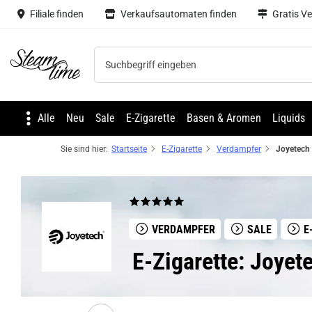
Filiale finden
Verkaufsautomaten finden
Gratis V
Steam time
Alle
Neu
Sale
E-Zigarette
Basen & Aromen
Liquids
Sie sind hier:
Startseite
E-Zigarette
Verdampfer
VERDAMPFER
SALE
E
E-Zigarette: Joyet