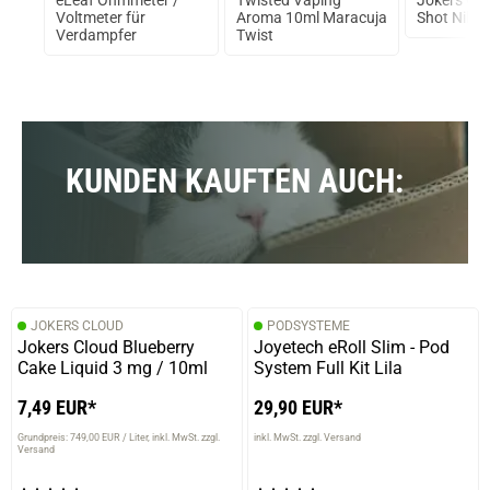
Doris S.
Voltmeter für
Aroma 10ml Maracuja
Shot Nikot
Verdampfer
Twist
verifizierter Onlinekauf.
Perfekter Kaffeegeschmack von JC.
KUNDEN KAUFTEN AUCH:
02.12.2017 — via
Trustedshops.de
Doris S.
verifizierter Onlinekauf.
Perfekter Kaffeegeschmack von JC.
JOKERS CLOUD
PODSYSTEME
Jokers Cloud Blueberry
Joyetech eRoll Slim - Pod
22.10.2017 — via
Trustedshops.de
Cake Liquid 3 mg / 10ml
System Full Kit Lila
Doris S.
7,49 EUR*
29,90 EUR*
verifizierter Onlinekauf.
Grundpreis: 749,00 EUR / Liter
inkl. MwSt. zzgl.
inkl. MwSt. zzgl. Versand
Ich liebe dieses Kaffeearoma.
Versand