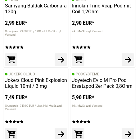
Samyang Buldak Carbonara
Innokin Trine Vcap Pod mit
130g
Coil 1,2Ohm
2,99 EUR*
2,90 EUR*
Grundpreis: 23,00 EUR / 1 KG
inkl. MwSt. zzgl.
inkl. MwSt. zzgl. Versand
Versand
JOKERS CLOUD
PODSYSTEME
Jokers Cloud Pink Explosion
Joyetech Evio M Pro Pod
Liquid 10ml / 3 mg
Ersatzpod 2er Pack 0,8Ohm
7,49 EUR*
5,90 EUR*
Grundpreis: 749,00 EUR / Liter
inkl. MwSt. zzgl.
inkl. MwSt. zzgl. Versand
Versand