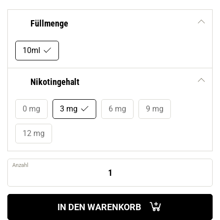
Füllmenge
10ml
Nikotingehalt
0 mg
3 mg
6 mg
9 mg
12 mg
Anzahl
IN DEN WARENKORB