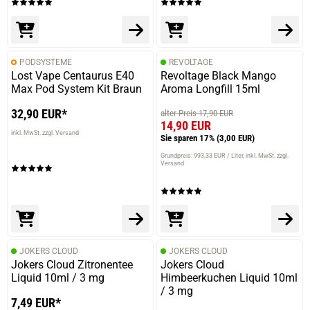
22.10.2017 — via
Trustedshops.de
Doris S.
PODSYSTEME
REVOLTAGE
verifizierter Onlinekauf.
Lost Vape Centaurus E40
Revoltage Black Mango
Max Pod System Kit Braun
Aroma Longfill 15ml
Ich liebe dieses Kaffeearoma.
32,90 EUR*
alter Preis 17,90 EUR
14,90 EUR
inkl. MwSt. zzgl. Versand
Sie sparen 17%
(3,00 EUR)
22.10.2017 — via
Trustedshops.de
Grundpreis: 993,33 EUR / Liter
inkl. MwSt. zzgl.
Versand
Doris S.
verifizierter Onlinekauf.
Ich liebe dieses Kaffeearoma.
JOKERS CLOUD
JOKERS CLOUD
Jokers Cloud Zitronentee
Jokers Cloud
Liquid 10ml / 3 mg
Himbeerkuchen Liquid 10ml
/ 3 mg
7,49 EUR*