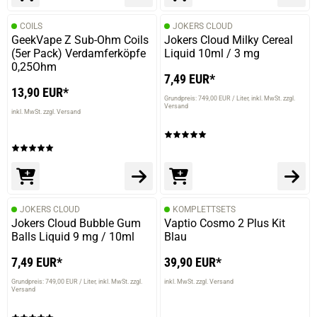
COILS
JOKERS CLOUD
GeekVape Z Sub-Ohm Coils
Jokers Cloud Milky Cereal
(5er Pack) Verdamferköpfe
Liquid 10ml / 3 mg
0,25Ohm
7,49 EUR*
13,90 EUR*
Grundpreis: 749,00 EUR / Liter
inkl. MwSt. zzgl.
Versand
inkl. MwSt. zzgl. Versand
JOKERS CLOUD
KOMPLETTSETS
Jokers Cloud Bubble Gum
Vaptio Cosmo 2 Plus Kit
Balls Liquid 9 mg / 10ml
Blau
7,49 EUR*
39,90 EUR*
Grundpreis: 749,00 EUR / Liter
inkl. MwSt. zzgl.
inkl. MwSt. zzgl. Versand
Versand