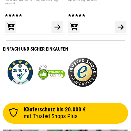
Grundpreis: 749,00 EUR / Liter
inkl. MwSt. zzgl.
inkl. MwSt. zzgl. Versand
Versand
EINFACH
UND SICHER
EINKAUFEN
Käuferschutz bis 20.000 €
mit Trusted Shops Plus