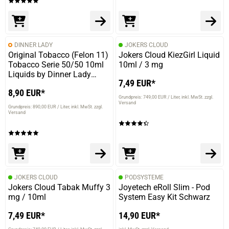
DINNER LADY
JOKERS CLOUD
Original Tobacco (Felon 11)
Jokers Cloud KiezGirl Liquid
Tobacco Serie 50/50 10ml
10ml / 3 mg
Liquids by Dinner Lady
7,49 EUR*
10ml / 3mg
8,90 EUR*
Grundpreis: 749,00 EUR / Liter
inkl. MwSt. zzgl.
Versand
Grundpreis: 890,00 EUR / Liter
inkl. MwSt. zzgl.
Versand
JOKERS CLOUD
PODSYSTEME
Jokers Cloud Tabak Muffy 3
Joyetech eRoll Slim - Pod
mg / 10ml
System Easy Kit Schwarz
7,49 EUR*
14,90 EUR*