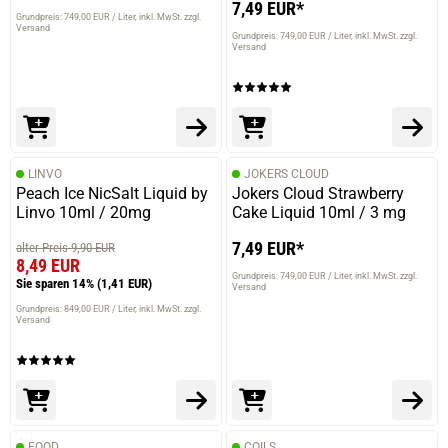
7,49 EUR*
Grundpreis: 749,00 EUR / Liter
inkl. MwSt. zzgl.
Versand
Grundpreis: 749,00 EUR / Liter
inkl. MwSt. zzgl.
Versand
LINVO
JOKERS CLOUD
Peach Ice NicSalt Liquid by
Jokers Cloud Strawberry
Linvo 10ml / 20mg
Cake Liquid 10ml / 3 mg
7,49 EUR*
alter Preis 9,90 EUR
8,49 EUR
Grundpreis: 749,00 EUR / Liter
inkl. MwSt. zzgl.
Sie sparen 14%
(1,41 EUR)
Versand
Grundpreis: 849,00 EUR / Liter
inkl. MwSt. zzgl.
Versand
FOOD
COILS