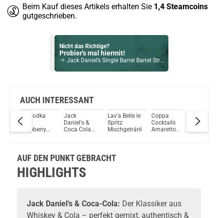
Beim Kauf dieses Artikels erhalten Sie
1,4
Steamcoins
gutgeschrieben.
Nicht das Richtige?
Probier's mal hiermit!
Jack Daniel’s Single Barrel Barrel Strength 62.5% Vol. 700ml
Bock auf was Neues?
Check das mal!
The Dalmore 15 Jahre Single Malt Scotch Whisky 40% Vol. 700ml
AUCH INTERESSANT
Au Vodka
Jack
Lav'a Belle le
Coppa
Absolut
Du willst Kröten sparen?
Blue
Daniel's &
Spritz
Cocktails
Vodka Sp
Schau mal hier!
Raspberry
Coca Cola
Mischgetränk
Amaretto
Mixgetr
Vozol Whiz 40 Watt 4ml 1200mAh Pod System Kit Tide
onic
Mixgetränk
Zero
Sour Ready-
10% Vol.
30ml
Mixgetränk
to-drink 10 %
10% Vol.
Vol. 700ml
AUF DEN PUNKT GEBRACHT
HIGHLIGHTS
Jack Daniel’s & Coca-Cola:
Der Klassiker aus
Whiskey & Cola – perfekt gemixt, authentisch &