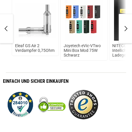
Eleaf GS Air 2
Joyetech eVic-VTwo
NITECORE
Verdampfer 0,75Ohm
Mini Box Mod 75W
Intellicha
Schwarz
Ladegerät
Akku
EINFACH
UND SICHER
EINKAUFEN