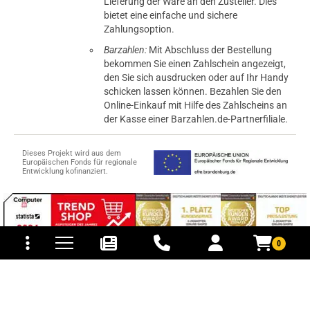
Lieferung der Ware an den Zusteller. Dies
bietet eine einfache und sichere
Zahlungsoption.
Barzahlen:
Mit Abschluss der Bestellung
bekommen Sie einen Zahlschein angezeigt,
den Sie sich ausdrucken oder auf Ihr Handy
schicken lassen können. Bezahlen Sie den
Online-Einkauf mit Hilfe des Zahlscheins an
der Kasse einer Barzahlen.de-Partnerfiliale.
Dieses Projekt wird aus dem
Europäischen Fonds für regionale
Entwicklung kofinanziert.
tomaten
fer- und Versandkosten
0
© 2015-2026 PB-ViGoods GmbH
*Preise inkl. Mehrwertsteuer, zzgl.
Versandkosten
.