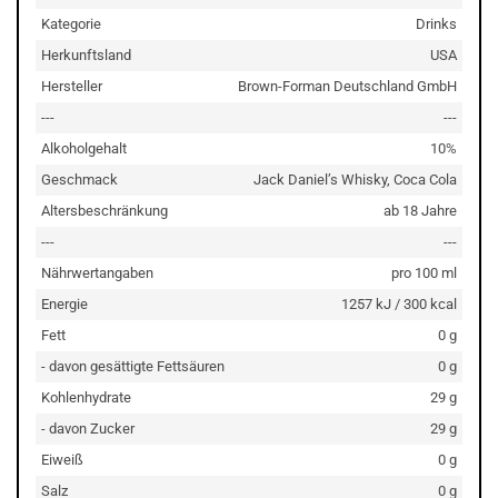
Kategorie
Drinks
Herkunftsland
USA
Hersteller
Brown-Forman Deutschland GmbH
---
---
Alkoholgehalt
10%
Geschmack
Jack Daniel’s Whisky, Coca Cola
Altersbeschränkung
ab 18 Jahre
---
---
Nährwertangaben
pro 100 ml
Energie
1257 kJ / 300 kcal
Fett
0 g
- davon gesättigte Fettsäuren
0 g
Kohlenhydrate
29 g
- davon Zucker
29 g
Eiweiß
0 g
Salz
0 g