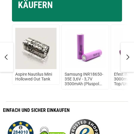
KÄUFERN
Aspire Nautilus Mini
Samsung INR18650-
Efest IMR
L
Hollowed Out Tank
35E 3,6V - 3,7V
3000mAh/3
3500mAh (Pluspol
Top/Ungesc
flach)
Ionen Akk
EINFACH
UND SICHER
EINKAUFEN