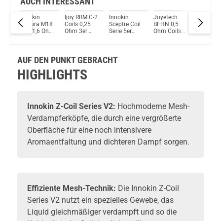
AUCH INTERESSANT
FV9
Innokin
Ijoy RBM C-2
Innokin
Joyetech
GeekVap
Du willst Kröten sparen?
 V9
Endura M18
Coils 0,25
Sceptre Coil
BFHN 0,5
Series Co
Schau mal hier!
ads
Coil 1,6 Ohm
Ohm 3er
Serie 5er
Ohm Coils
5er Pack
Suorin Ace 2ml 1000mAh Pod Kit Weiss
ferköpfe
5er Pack
Pack
Pack
5er Pack
0,2Ohm
k)
Verdampferköpfe
Verdampferköpfe
AUF DEN PUNKT GEBRACHT
HIGHLIGHTS
Innokin
Z-Coil Series V2:
Hochmoderne Mesh-
Verdampferköpfe
, die durch eine vergrößerte
Oberfläche für eine noch intensivere
Aromaentfaltung und dichteren Dampf sorgen.
Effiziente Mesh-Technik:
Die Innokin Z-Coil
Series V2 nutzt ein spezielles Gewebe, das
Liquid gleichmäßiger verdampft und so die