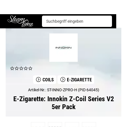
E-Zigarette
Coils
Innokin Z-Coil Series V2 5er Pack
Steam time
COILS
E-ZIGARETTE
Artikel-Nr.: ST-INNO-ZPRO-H (PID 64045)
E-Zigarette: Innokin Z-Coil Series V2
5er Pack