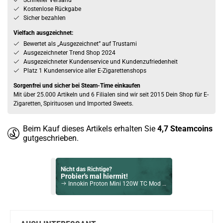
Schneller Versand
Kostenlose Rückgabe
Sicher bezahlen
Vielfach ausgzeichnet:
Bewertet als „Ausgezeichnet” auf Trustami
Ausgezeichneter Trend Shop 2024
Ausgezeichneter Kundenservice und Kundenzufriedenheit
Platz 1 Kundenservice aller E-Zigarettenshops
Sorgenfrei und sicher bei Steam-Time einkaufen
Mit über 25.000 Artikeln und 6 Filialen sind wir seit 2015 Dein Shop für E-
Zigaretten, Spirituosen und Imported Sweets.
Beim Kauf dieses Artikels erhalten Sie
4,7
Steamcoins
gutgeschrieben.
Nicht das Richtige?
Probier's mal hiermit!
Innokin Proton Mini 120W TC Mod Akkuträger Crystal Blue
Bock auf was Neues?
Check das mal!
Horizon Tech Falcon Resin-Artisan Edition 7ml Verdampfer Schwarz