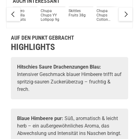
AUCH INTERESSANT
s
Ferrero
Chupa
Skittles
Chupa
Starburs
Du willst Kröten sparen?
Nutella
Chups YY
Fruits 38g
Chups
Original
Schau mal hier!
zungen
Biscuits
Lollipop 9g
Cotton
Fruits 1
Ijoy Luna 1,4ml 350mAh Pod System Kit Grün
Bubble Gum
AUF DEN PUNKT GEBRACHT
HIGHLIGHTS
Hitschies Saure Drachenzungen Blau:
Intensiver Geschmack blauer Himbeere trifft auf
spritzig-sauren Zuckerüberzug – fruchtig &
frech.
Blaue Himbeere pur:
Süß, aromatisch & leicht
herb – ein außergewöhnliches Aroma, das
Abwechslung und Intensität ins Naschen bringt.