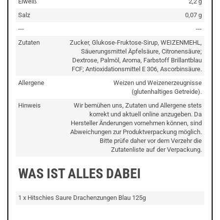
Eiweiß
2,2 g
Salz
0,07 g
---
---
Zutaten
Zucker, Glukose-Fruktose-Sirup, WEIZENMEHL,
Säuerungsmittel Äpfelsäure, Citronensäure;
Dextrose, Palmöl, Aroma, Farbstoff Brillantblau
FCF; Antioxidationsmittel E 306, Ascorbinsäure.
Allergene
Weizen und Weizenerzeugnisse
(glutenhaltiges Getreide).
Hinweis
Wir bemühen uns, Zutaten und Allergene stets
korrekt und aktuell online anzugeben. Da
Hersteller Änderungen vornehmen können, sind
Abweichungen zur Produktverpackung möglich.
Bitte prüfe daher vor dem Verzehr die
Zutatenliste auf der Verpackung.
WAS IST ALLES DABEI
1 x Hitschies Saure Drachenzungen Blau 125g