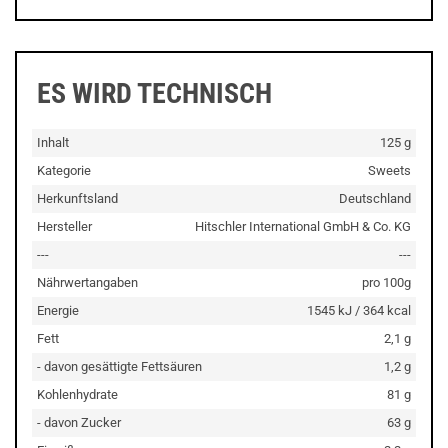
ES WIRD TECHNISCH
Inhalt
125 g
Kategorie
Sweets
Herkunftsland
Deutschland
Hersteller
Hitschler International GmbH & Co. KG
---
---
Nährwertangaben
pro 100g
Energie
1545 kJ / 364 kcal
Fett
2,1 g
- davon gesättigte Fettsäuren
1,2 g
Kohlenhydrate
81 g
- davon Zucker
63 g