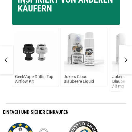
KÄUFERN
r`s
GeekVape Griffin Top
Jokers Cloud
Jokers Cl
10ml
Airflow Kit
Blaubeere Liquid
Blaubeere 
/ 3 mg
EINFACH
UND SICHER
EINKAUFEN