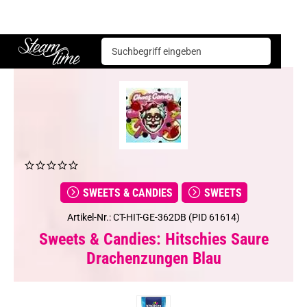
Sweets & Candies
Sweets
Hitschies Saure Drachenzungen Blau
Steam time
SWEETS & CANDIES
SWEETS
Artikel-Nr.: CT-HIT-GE-362DB (PID 61614)
Sweets & Candies: Hitschies Saure
Drachenzungen Blau