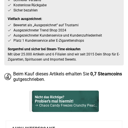
Schneller Versand
Kostenlose Rückgabe
Sicher bezahlen
Vielfach ausgzeichnet:
Bewertet als „Ausgezeichnet” auf Trustami
Ausgezeichneter Trend Shop 2024
Ausgezeichneter Kundenservice und Kundenzufriedenheit
Platz 1 Kundenservice aller E-Zigarettenshops
Sorgenfrei und sicher bei Steam-Time einkaufen
Mit über 25.000 Artikeln und 6 Filialen sind wir seit 2015 Dein Shop für E-
Zigaretten, Spirituosen und Imported Sweets.
Beim Kauf dieses Artikels erhalten Sie
0,7
Steamcoins
gutgeschrieben.
Nicht das Richtige?
Probier's mal hiermit!
Chaos Candy Freezes Crunchy Peach Rings 40g
Bock auf was Neues?
Check das mal!
Bergen Rings Sweet Dreams Peanut & Caramel 128g