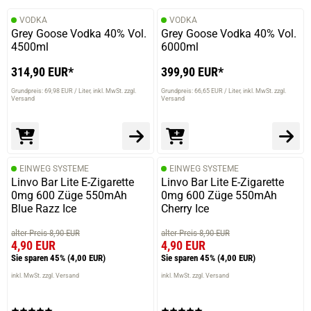
VODKA
VODKA
Grey Goose Vodka 40% Vol.
Grey Goose Vodka 40% Vol.
4500ml
6000ml
314,90 EUR*
399,90 EUR*
Grundpreis: 69,98 EUR / Liter
inkl. MwSt. zzgl.
Grundpreis: 66,65 EUR / Liter
inkl. MwSt. zzgl.
Versand
Versand
EINWEG SYSTEME
EINWEG SYSTEME
Linvo Bar Lite E-Zigarette
Linvo Bar Lite E-Zigarette
0mg 600 Züge 550mAh
0mg 600 Züge 550mAh
Blue Razz Ice
Cherry Ice
alter Preis 8,90 EUR
alter Preis 8,90 EUR
4,90 EUR
4,90 EUR
Sie sparen 45%
(4,00 EUR)
Sie sparen 45%
(4,00 EUR)
inkl. MwSt. zzgl. Versand
inkl. MwSt. zzgl. Versand