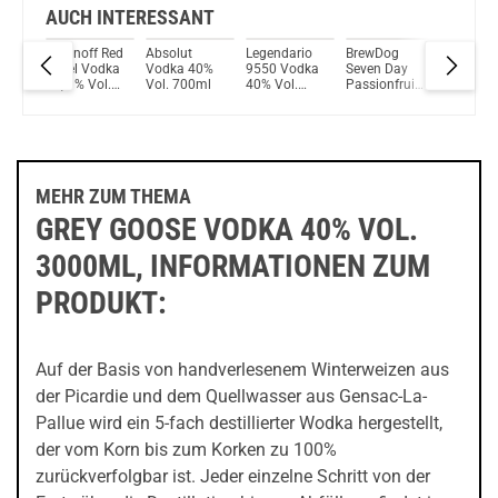
AUCH INTERESSANT
dka
Smirnoff Red
Absolut
Legendario
BrewDog
Absolut
em,
Label Vodka
Vodka 40%
9550 Vodka
Seven Day
Vodka
chem
37,5 % Vol.
Vol. 700ml
40% Vol.
Passionfruit
Raspberr
0,7l
700ml
& Vanilla
40% Vol.
ml
Vodka 40%
1000ml
700ml
MEHR ZUM THEMA
GREY GOOSE VODKA 40% VOL.
3000ML, INFORMATIONEN ZUM
PRODUKT:
Auf der Basis von handverlesenem Winterweizen aus
der Picardie und dem Quellwasser aus Gensac-La-
Pallue wird ein 5-fach destillierter Wodka hergestellt,
der vom Korn bis zum Korken zu 100%
zurückverfolgbar ist. Jeder einzelne Schritt von der