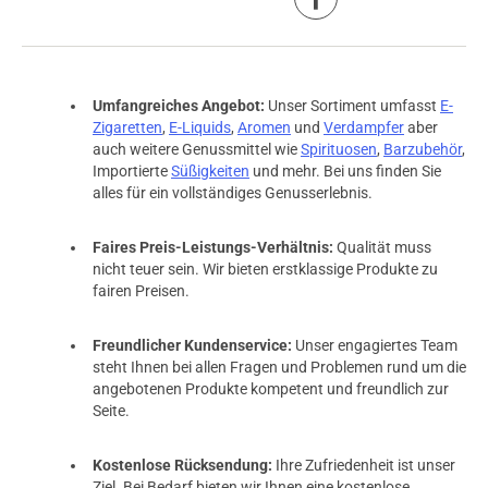
Umfangreiches Angebot:
Unser Sortiment umfasst
E-
Zigaretten
,
E-Liquids
,
Aromen
und
Verdampfer
aber
auch weitere Genussmittel wie
Spirituosen
,
Barzubehör
,
Importierte
Süßigkeiten
und mehr. Bei uns finden Sie
alles für ein vollständiges Genusserlebnis.
Faires Preis-Leistungs-Verhältnis:
Qualität muss
nicht teuer sein. Wir bieten erstklassige Produkte zu
fairen Preisen.
Freundlicher Kundenservice:
Unser engagiertes Team
steht Ihnen bei allen Fragen und Problemen rund um die
angebotenen Produkte kompetent und freundlich zur
Seite.
Kostenlose Rücksendung:
Ihre Zufriedenheit ist unser
Ziel. Bei Bedarf bieten wir Ihnen eine kostenlose