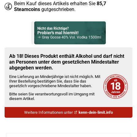
Beim Kauf dieses Artikels erhalten Sie
85,7
Steamcoins
gutgeschrieben.
Nicht das Richtige?
Probier's mal hiermit!
Grey Goose 40% Vol. Vodka 1500ml
Bock auf was Neues?
Check das mal!
Ab 18! Dieses Produkt enthält Alkohol und darf nicht
Malecon Chocolate (Rum Basis) 35% Vol. 700ml
an Personen unter dem gesetzlichen Mindestalter
abgegeben werden.
Du willst Kröten sparen?
Eine Lieferung an Minderjährige ist nicht möglich. Mit
Schau mal hier!
Ihrer Bestellung bestätigen Sie, dass Sie das
Ijoy Luna 1,4ml 350mAh Pod System Kit Ocean Blue
gesetzlich vorgeschriebene Mindestalter haben.
Bitte seien Sie verantwortungsvoll im Umgang mit
diesem Artikel.
Weitere Informationen unter
kenn-dein-limit.info