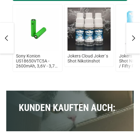
Hole
Sony Konion
Jokers Cloud Joker`s
Jokers Clo
ml
US18650VTC5A -
Shot Nikotinshot
Shot Nikot
2600mAh, 3,6V - 3,7V
/ Fifty Fift
Flat Top 35A
ungeschützt
KUNDEN KAUFTEN AUCH: