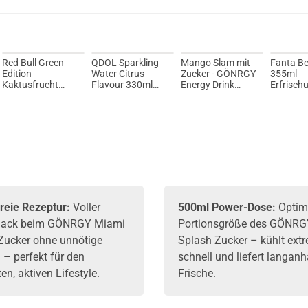
OneVape A
Red Bull Green
QDOL Sparkling
Mango Slam mit
Fanta Be
Edition
Water Citrus
Zucker - GÖNRGY
355ml
Kaktusfrucht
Flavour 330ml
Energy Drink
Erfrisch
Energy Drink
Erfrischungsgetränk
500ml by
MontanaBlack
reie Rezeptur:
Voller
500ml Power-Dose:
Optim
ack beim GÖNRGY Miami
Portionsgröße des GÖNRG
Zucker ohne unnötige
Splash Zucker – kühlt ext
 – perfekt für den
schnell und liefert langan
n, aktiven Lifestyle.
Frische.