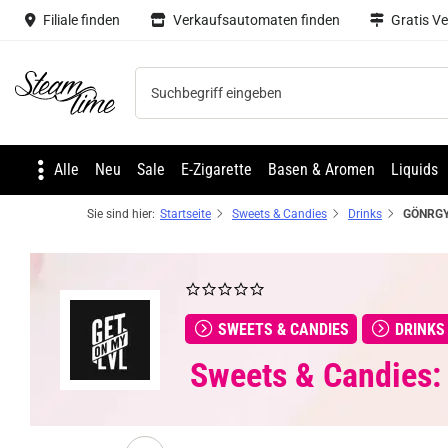
Filiale finden
Verkaufsautomaten finden
Gratis V
Steam time
Alle
Neu
Sale
E-Zigarette
Basen & Aromen
Liquids
Sie sind hier:
Startseite
Sweets & Candies
Drinks
SWEETS & CANDIES
DRINKS
Sweets & Candies: