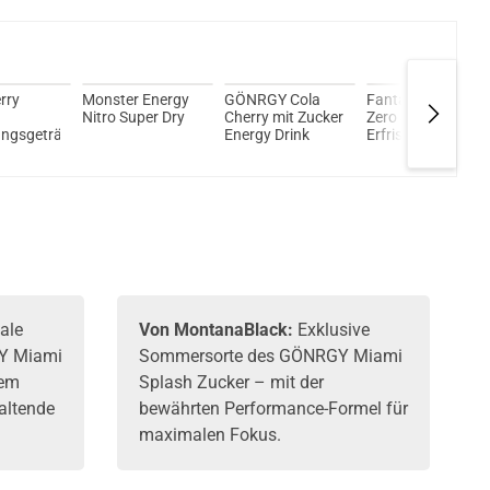
ir MOD 60 1500mAh 6,0ml Pod Kit Rot
rry
Monster Energy
GÖNRGY Cola
Fanta Orange
Nitro Super Dry
Cherry mit Zucker
Zero Sugar
ungsgetränk
Energy Drink
Erfrischungsgetr
ale
Von MontanaBlack:
Exklusive
Y Miami
Sommersorte des GÖNRGY Miami
rem
Splash Zucker – mit der
haltende
bewährten Performance-Formel für
maximalen Fokus.