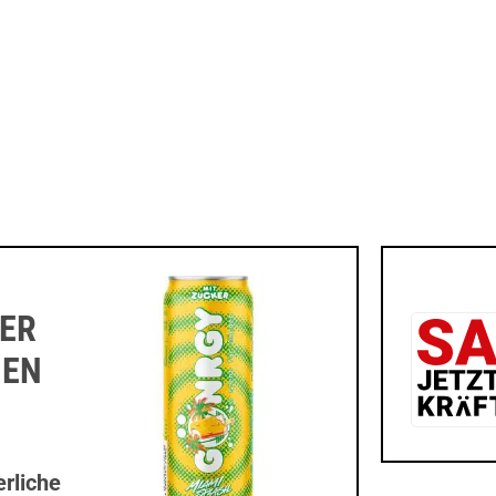
ER
NEN
rliche