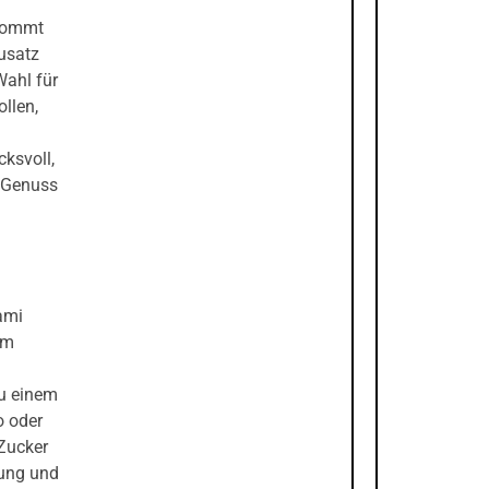
 kommt
usatz
Wahl für
ollen,
ksvoll,
r Genuss
ami
im
zu einem
o oder
Zucker
hung und