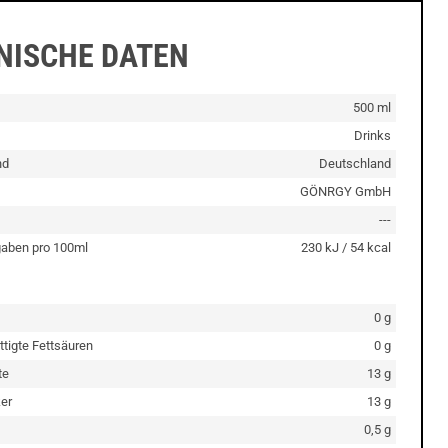
NISCHE DATEN
500 ml
Drinks
nd
Deutschland
GÖNRGY GmbH
---
aben pro 100ml
230 kJ / 54 kcal
0 g
ttigte Fettsäuren
0 g
te
13 g
er
13 g
0,5 g