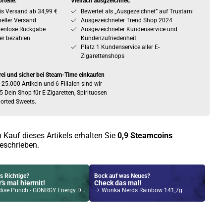
rteile:
Vielfach ausgzeichnet:
is Versand ab 34,99 €
Bewertet als „Ausgezeichnet” auf Trustami
eller Versand
Ausgezeichneter Trend Shop 2024
tenlose Rückgabe
Ausgezeichneter Kundenservice und
er bezahlen
Kundenzufriedenheit
Platz 1 Kundenservice aller E-
Zigarettenshops
rei und sicher bei Steam-Time einkaufen
 25.000 Artikeln und 6 Filialen sind wir
5 Dein Shop für E-Zigaretten, Spirituosen
orted Sweets.
 Kauf dieses Artikels erhalten Sie
0,9
Steamcoins
eschrieben.
s Richtige?
Bock auf was Neues?
's mal hiermit!
Check das mal!
Punch - GÖNRGY Energy Drink by MontanaBlack 500ml
Wonka Nerds Rainbow 141,7g
Kröten sparen?
l hier!