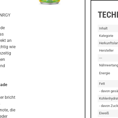
TECH
GÖNRGY
nde
Inhalt
as
Kategorie
ekt an
Herkunftsla
chtig wie
Hersteller
hzeitig
---
gen
Nährwertang
und
Energie
Fett
nade
- davon gesä
r bricht
Kohlenhydra
s
- davon Zuck
note, die
Eiweiß
Jeder