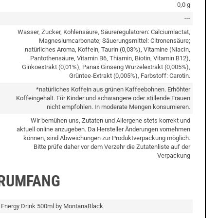
0,0 g
---
Wasser, Zucker, Kohlensäure, Säureregulatoren: Calciumlactat,
Magnesiumcarbonate; Säuerungsmittel: Citronensäure;
natürliches Aroma, Koffein, Taurin (0,03%), Vitamine (Niacin,
Pantothensäure, Vitamin B6, Thiamin, Biotin, Vitamin B12),
Ginkoextrakt (0,01%), Panax Ginseng Wurzelextrakt (0,005%),
Grüntee-Extrakt (0,005%), Farbstoff: Carotin.
*natürliches Koffein aus grünen Kaffeebohnen. Erhöhter
Koffeingehalt. Für Kinder und schwangere oder stillende Frauen
nicht empfohlen. In moderate Mengen konsumieren.
Wir bemühen uns, Zutaten und Allergene stets korrekt und
aktuell online anzugeben. Da Hersteller Änderungen vornehmen
können, sind Abweichungen zur Produktverpackung möglich.
Bitte prüfe daher vor dem Verzehr die Zutatenliste auf der
Verpackung
ERUMFANG
Energy Drink 500ml by MontanaBlack