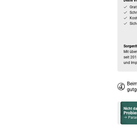
Deine Vo
Grat
Schn
Kos
Sich
Sorgenf
Mit über
seit 201
und Imp
Beim
gutg
Nicht da
Probier
Paradise 
Du willst 
Schau ma