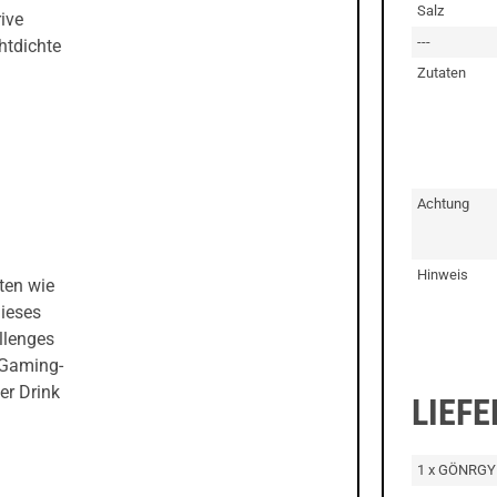
Salz
ive
---
htdichte
Zutaten
Achtung
Hinweis
ten wie
dieses
llenges
e Gaming-
er Drink
LIEF
1 x GÖNRGY 