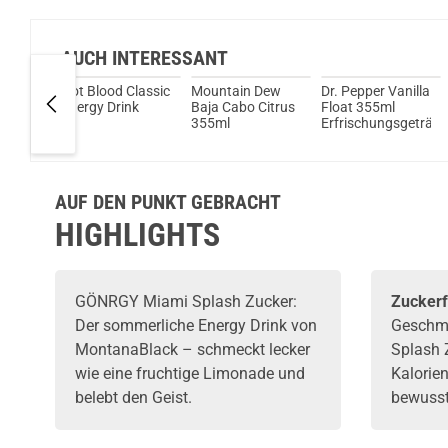
AUCH INTERESSANT
king
Hot Blood Classic
Mountain Dew
Dr. Pepper Vanilla
pe
Energy Drink
Baja Cabo Citrus
Float 355ml
0ml
355ml
Erfrischungsgetränk
gsgetränk
AUF DEN PUNKT GEBRACHT
HIGHLIGHTS
GÖNRGY
Miami Splash Zucker:
Zuckerf
Der sommerliche Energy
Drink
von
Geschm
MontanaBlack – schmeckt lecker
Splash 
wie eine fruchtige Limonade und
Kalorien
belebt den Geist.
bewusste