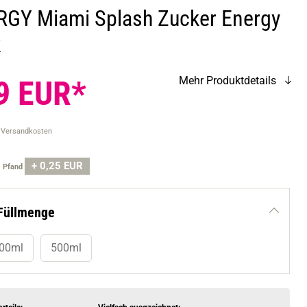
GY Miami Splash Zucker Energy
k
9 EUR*
Mehr Produktdetails
. Versandkosten
+ 0,25 EUR
.
Pfand
Füllmenge
00ml
500ml