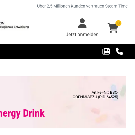
Über 2,5 Millionen Kunden vertrauen Steam-Time
0
Jetzt anmelden
Artikel-Nr.: BSC-
GOENMISPZU (PID 64525)
ergy Drink