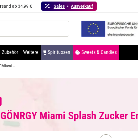
ersand ab 34,99 €
Sales
Ausverkauf
Zubehör
Weitere
Spirituosen
Sweets & Candies
GÖNRGY Miami Splash Zucker Energy Drink
 GÖNRGY Miami Splash Zucker En