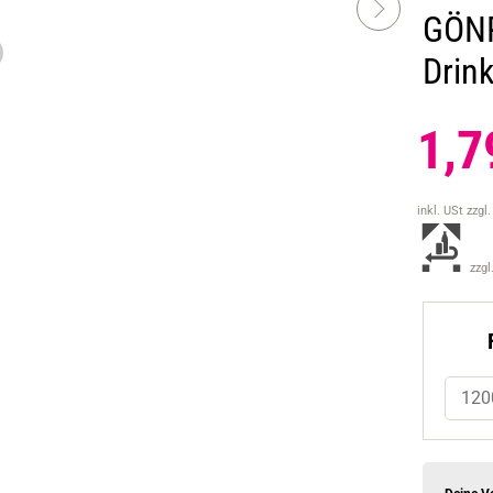
GÖNR
Drin
1,7
inkl. USt
zzgl
zzgl
120