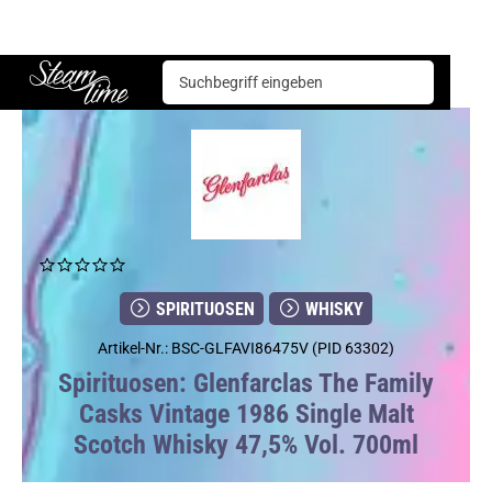
Spirituosen
Whisky
Glenfarclas The Family Casks Vintage 1986 Single Malt Scotch Whisky 47,5% Vol. 700ml
Steam time
SPIRITUOSEN
WHISKY
Artikel-Nr.: BSC-GLFAVI86475V (PID 63302)
Spirituosen: Glenfarclas The Family
Casks Vintage 1986 Single Malt
Scotch Whisky 47,5% Vol. 700ml