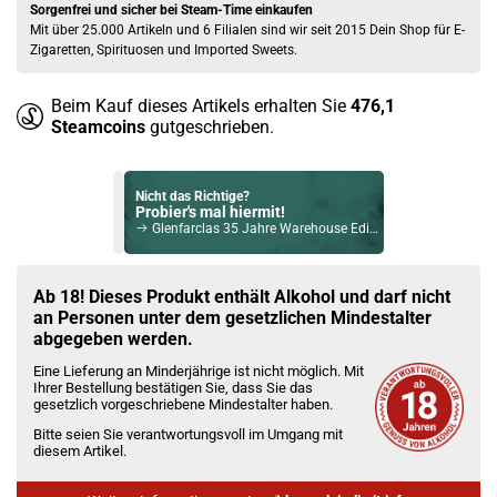
Sorgenfrei und sicher bei Steam-Time einkaufen
Mit über 25.000 Artikeln und 6 Filialen sind wir seit 2015 Dein Shop für E-
Zigaretten, Spirituosen und Imported Sweets.
Beim Kauf dieses Artikels erhalten Sie
476,1
Steamcoins
gutgeschrieben.
Nicht das Richtige?
Probier's mal hiermit!
Glenfarclas 35 Jahre Warehouse Edition Single Malt Scotch Whisky 43% Vol. 700ml
Bock auf was Neues?
Check das mal!
Ab 18! Dieses Produkt enthält Alkohol und darf nicht
Nusantara Coffee Liqueur Likör 18% Vol. 700ml
an Personen unter dem gesetzlichen Mindestalter
abgegeben werden.
Du willst Kröten sparen?
Eine Lieferung an Minderjährige ist nicht möglich. Mit
Schau mal hier!
Ihrer Bestellung bestätigen Sie, dass Sie das
Suorin Trio85 5ml 85 W Pod System Kit Blau
gesetzlich vorgeschriebene Mindestalter haben.
Bitte seien Sie verantwortungsvoll im Umgang mit
diesem Artikel.