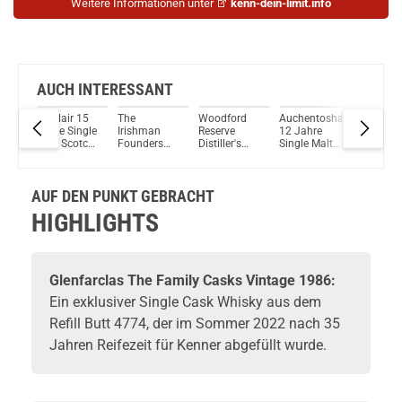
Weitere Informationen unter
kenn-dein-limit.info
AUCH INTERESSANT
el’s
Balblair 15
The
Woodford
Auchentoshan
Speybur
ash
Jahre Single
Irishman
Reserve
12 Jahre
Jahre Ol
Malt Scotch
Founders
Distiller's
Single Malt
Scotch
Whisky 46%
Reserve
Select
Scotch
Single M
Vol. 700ml
Caribbean
Kentucky
Whisky 40%
Whisky 
Cask Finish
Straight
Vol. 700ml
Vol. 70
AUF DEN PUNKT GEBRACHT
Single Malt
Bourbon
Irish Whisky
Whiskey
HIGHLIGHTS
46% Vol.
43,2%
700ml
Vol.700ml
Glenfarclas
The Family Casks Vintage 1986:
Ein exklusiver Single Cask
Whisky
aus dem
Refill Butt 4774, der im Sommer 2022 nach 35
Jahren Reifezeit für Kenner abgefüllt wurde.