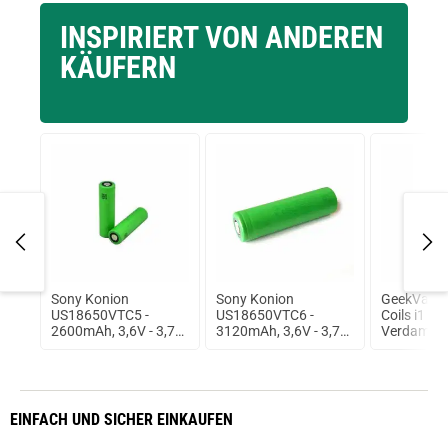
INSPIRIERT VON ANDEREN
KÄUFERN
4
Sony Konion
Sony Konion
GeekVape
lau
US18650VTC5 -
US18650VTC6 -
Coils i1 / i4
2600mAh, 3,6V - 3,7V
3120mAh, 3,6V - 3,7V
Verdampferk
ungeschützt
Flat Top 30A
Pack
ungeschützt
EINFACH
UND SICHER
EINKAUFEN