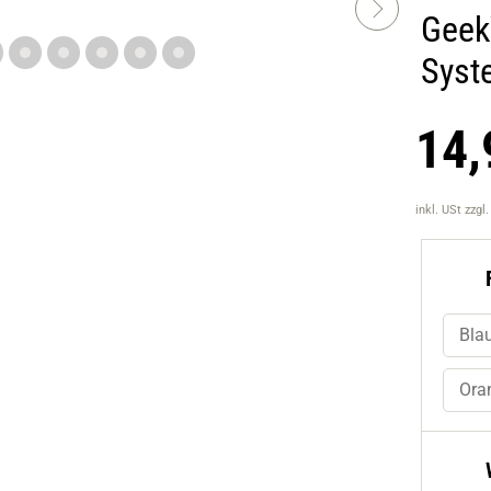
Geek
Syst
14,
inkl. USt
zzgl
Bla
Ora