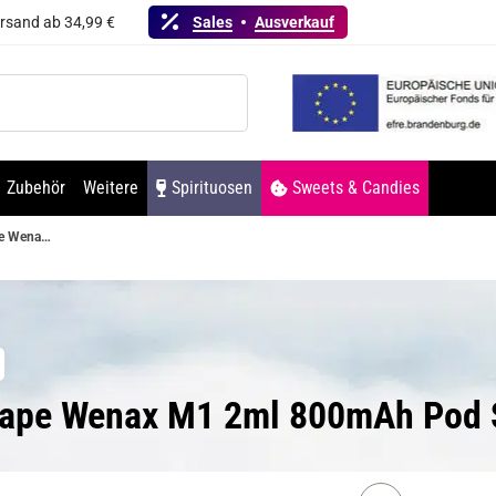
ersand ab 34,99 €
Sales
Ausverkauf
Zubehör
Weitere
Spirituosen
Sweets & Candies
GeekVape Wenax M1 2ml 800mAh Pod System Kit
Vape Wenax M1 2ml 800mAh Pod 