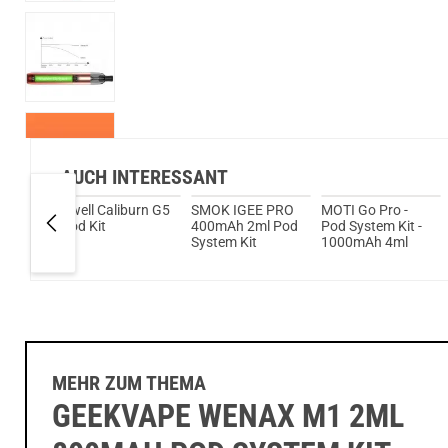
AUCH INTERESSANT
Uwell Caliburn G5
SMOK IGEE PRO
MOTI Go Pro -
ml
Pod Kit
400mAh 2ml Pod
Pod System Kit -
d Kit
System Kit
1000mAh 4ml
MEHR ZUM THEMA
GEEKVAPE WENAX M1 2ML