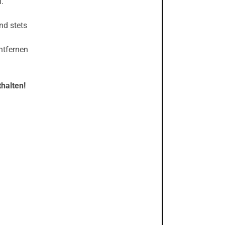
.
nd stets
ntfernen
halten!