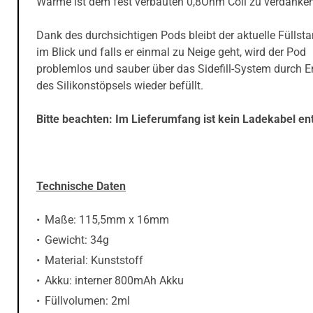
Wärme ist dem fest verbauten 0,8Ohm Coil zu verdanken
Dank des durchsichtigen Pods bleibt der aktuelle Füllsta
im Blick und falls er einmal zu Neige geht, wird der Pod
problemlos und sauber über das Sidefill-System durch E
des Silikonstöpsels wieder befüllt.
Bitte beachten: Im Lieferumfang ist kein Ladekabel ent
Technische Daten
Maße: 115,5mm x 16mm
Gewicht: 34g
Material: Kunststoff
Akku: interner 800mAh Akku
Füllvolumen: 2ml