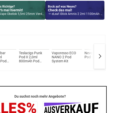
s Richtige?
Bock auf was Neues?
's mal hiermit!
Check das mal!
 Obelisk 5,5ml 25mm Verdampfertank Gunmetal
eLeaf iStick Amnis 2 2ml 1100mAh Kit Rot
Kröten sparen?
l hier!
1,4ml 350mAh Pod System Kit Ocean Blue
bar
Teslacigs Punk
Vaporesso ECO
Nevoks Feelin AG
ml
Pod II 2,0ml
NANO 2 Pod
Pod System Kit
 Pod
800mAh Pod
System Kit
it
System Kit
Du suchst noch mehr Angebote?