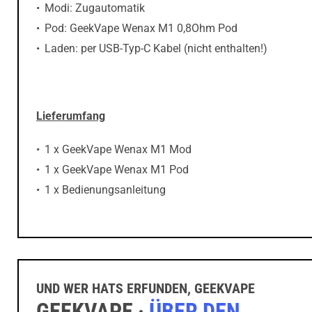
Modi: Zugautomatik
Pod: GeekVape Wenax M1 0,8Ohm Pod
Laden: per USB-Typ-C Kabel (nicht enthalten!)
Lieferumfang
1 x GeekVape Wenax M1 Mod
1 x GeekVape Wenax M1 Pod
1 x Bedienungsanleitung
UND WER HATS ERFUNDEN, GEEKVAPE
GEEKVAPE ·
ÜBER DEN