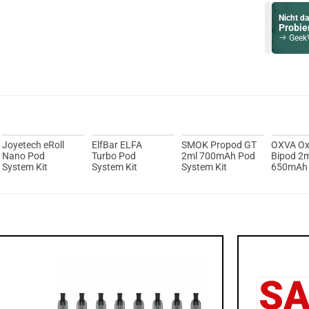
Nicht da
Probier
GeekVape
Du willst 
Schau ma
Ijoy Luna 
Joyetech eRoll
ElfBar ELFA
SMOK Propod GT
OXVA Ox
Nano Pod
Turbo Pod
2ml 700mAh Pod
Bipod 2
System Kit
System Kit
System Kit
650mAh
System K