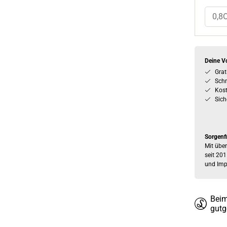
0,8
Deine Vo
Grat
Schn
Kos
Sich
Sorgenf
Mit über
seit 201
und Imp
Beim
gutg