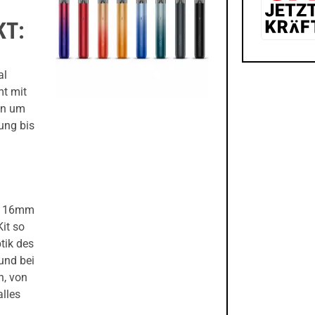
KT:
al
t mit
en um
ung bis
 x 16mm
it so
tik des
und bei
n, von
alles