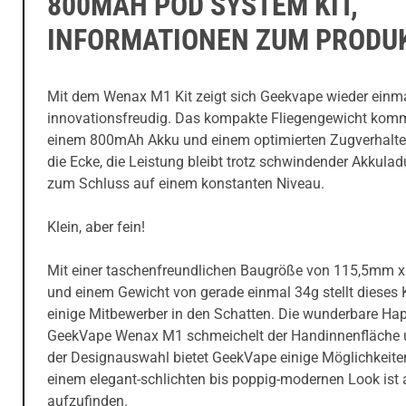
800MAH POD SYSTEM KIT,
INFORMATIONEN ZUM PRODU
Mit dem Wenax M1 Kit zeigt sich Geekvape wieder einm
innovationsfreudig. Das kompakte Fliegengewicht komm
einem 800mAh Akku und einem optimierten Zugverhalt
die Ecke, die Leistung bleibt trotz schwindender Akkulad
zum Schluss auf einem konstanten Niveau.
Klein, aber fein!
Mit einer taschenfreundlichen Baugröße von 115,5mm
und einem Gewicht von gerade einmal 34g stellt dieses K
einige Mitbewerber in den Schatten. Die wunderbare Hap
GeekVape Wenax M1 schmeichelt der Handinnenfläche 
der Designauswahl bietet GeekVape einige Möglichkeite
einem elegant-schlichten bis poppig-modernen Look ist 
aufzufinden.