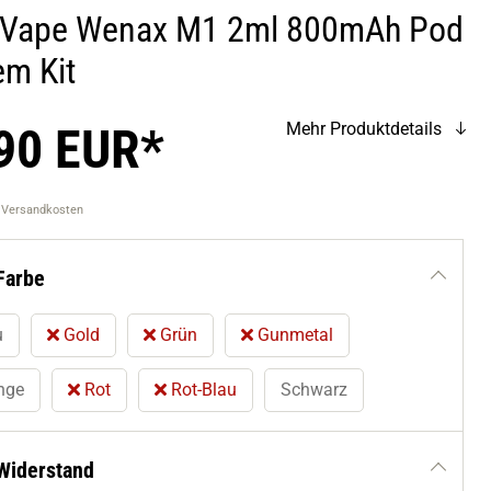
Vape Wenax M1 2ml 800mAh Pod
em Kit
90 EUR*
Mehr Produktdetails
. Versandkosten
Farbe
u
Gold
Grün
Gunmetal
nge
Rot
Rot-Blau
Schwarz
Widerstand