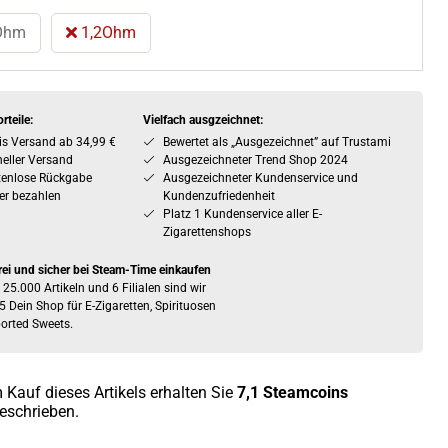
Ohm
1,2Ohm
rteile:
Vielfach ausgzeichnet:
is Versand ab 34,99 €
Bewertet als „Ausgezeichnet” auf Trustami
eller Versand
Ausgezeichneter Trend Shop 2024
tenlose Rückgabe
Ausgezeichneter Kundenservice und
er bezahlen
Kundenzufriedenheit
Platz 1 Kundenservice aller E-
Zigarettenshops
rei und sicher bei Steam-Time einkaufen
 25.000 Artikeln und 6 Filialen sind wir
5 Dein Shop für E-Zigaretten, Spirituosen
orted Sweets.
 Kauf dieses Artikels erhalten Sie
7,1
Steamcoins
eschrieben.