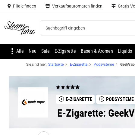
Filiale finden
Verkaufsautomaten finden
Gratis V
Steam time
Alle
Neu
Sale
E-Zigarette
Basen & Aromen
Liquids
Sie sind hier:
Startseite
E-Zigarette
Podsysteme
E-ZIGARETTE
PODSYSTEME
E-Zigarette: Geek