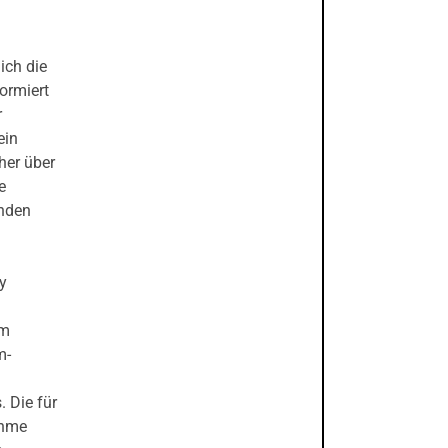
ich die
ormiert
r
ein
her über
e
änden
y
em
m-
 Die für
ehme