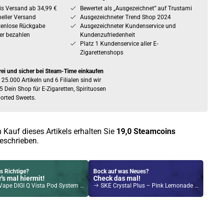
is Versand ab 34,99 €
Bewertet als „Ausgezeichnet” auf Trustami
eller Versand
Ausgezeichneter Trend Shop 2024
tenlose Rückgabe
Ausgezeichneter Kundenservice und
er bezahlen
Kundenzufriedenheit
Platz 1 Kundenservice aller E-
Zigarettenshops
rei und sicher bei Steam-Time einkaufen
 25.000 Artikeln und 6 Filialen sind wir
5 Dein Shop für E-Zigaretten, Spirituosen
orted Sweets.
 Kauf dieses Artikels erhalten Sie
19,0
Steamcoins
eschrieben.
s Richtige?
Bock auf was Neues?
's mal hiermit!
Check das mal!
e DIGI Q Vista Pod System Kit Silber
SKE Crystal Plus – Pink Lemonade – Prefilled Pod 2er Pack – 2ml 20mg NicSalt
Kröten sparen?
l hier!