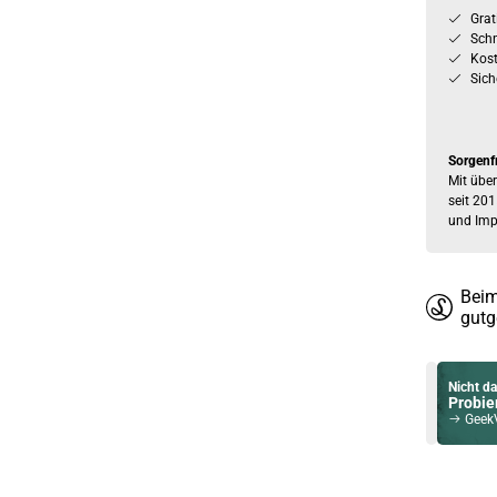
Grat
Schn
Kos
Sich
Sorgenf
Mit über
seit 201
und Imp
Beim
gutg
Nicht da
Probier
GeekVap
Du willst 
Schau ma