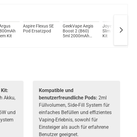
 1,4ml 350mAh Pod System Kit Grün
Argus
Aspire Flexus SE
GeekVape Aegis
Joyetech eGo
 800mAh
Pod Ersatzpod
Boost 2 (B60)
Slim Pod System
em Kit
5ml 2000mAh
Kit
Pod System Kit
Kit:
Kompatible und
h Akku,
benutzerfreundliche Pods:
2ml
Füllvolumen, Side-Fill System für
16W und
einfaches Befüllen und effizientes
system
Vaping-Erlebnis, sowohl für
Einsteiger als auch für erfahrene
Benutzer geeignet.