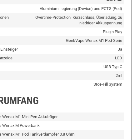
Aluminium Legierung (Device) und PCTG (Pod)
ionen
Overtime-Protection, Kurzschluss, Überladung, zu
niedriger Akkuspannung
Plug n Play
GeekVape Wenax M1 Pod-Serie
 Einsteiger
Ja
nzeige
LED
USB Typ-C
2ml
SIde-Fill System
ERUMFANG
e Wenax M1 Mini Pen Akkuträger
pe Wenax M Powerbank
e Wenax M1 Pod Tankverdampfer 0.8 Ohm