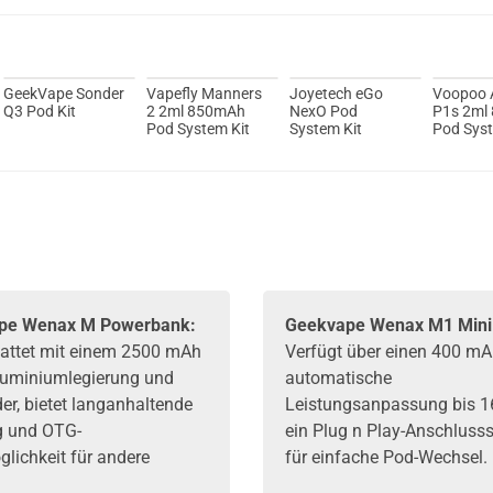
Ijoy Luna
GeekVape Sonder
Vapefly Manners
Joyetech eGo
Voopoo 
Q3 Pod Kit
2 2ml 850mAh
NexO Pod
P1s 2ml
Pod System Kit
System Kit
Pod Syst
pe Wenax M Powerbank:
Geekvape Wenax M1 Mini 
attet mit einem 2500 mAh
Verfügt über einen 400 mA
luminiumlegierung und
automatische
er, bietet langanhaltende
Leistungsanpassung bis 
g und OTG-
ein Plug n Play-Anschluss
lichkeit für andere
für einfache Pod-Wechsel.