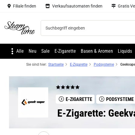
Filiale finden
Verkaufsautomaten finden
Gratis V
Steam time
Alle
Neu
Sale
E-Zigarette
Basen & Aromen
Liquids
Sie sind hier:
Startseite
E-Zigarette
Podsysteme
E-ZIGARETTE
PODSYSTEME
E-Zigarette: Geek