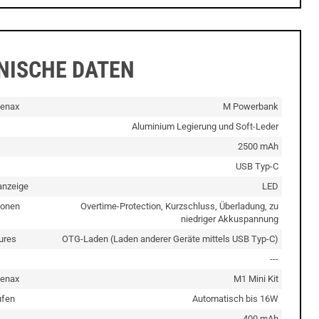
NISCHE DATEN
enax
M Powerbank
Aluminium Legierung und Soft-Leder
2500 mAh
USB Typ-C
nzeige
LED
ionen
Overtime-Protection, Kurzschluss, Überladung, zu
niedriger Akkuspannung
ures
OTG-Laden (Laden anderer Geräte mittels USB Typ-C)
---
enax
M1 Mini Kit
ufen
Automatisch bis 16W
400 mAh