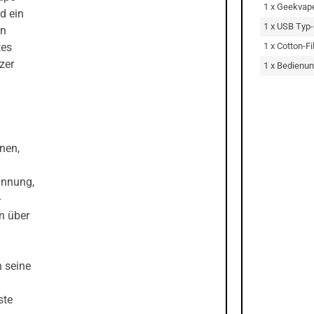
1 x Geekvap
d ein
1 x USB Typ-
en
1 x Cotton-F
tes
zer
1 x Bedienun
nen,
annung,
-
n über
 seine
ste