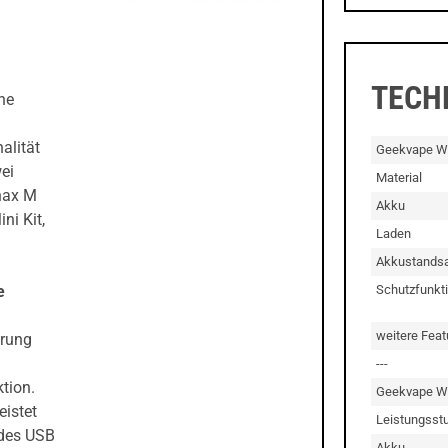
TECH
ne
alität
Geekvape W
wei
Material
nax M
Akku
i Kit,
Laden
Akkustandsa
Schutzfunkt
e
weitere Feat
erung
---
tion.
Geekvape W
istet
Leistungsst
 des USB
Akku