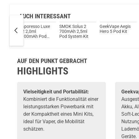
AUCH INTERESSANT
ci Pod
Vaporesso Luxe
SMOK Solus 2
GeekVape Aegis
l Pod
Q2 2,0ml
700mAh 2,5ml
Hero 5 Pod Kit
1000mAh Pod
Pod System Kit
System Kit
AUF DEN PUNKT GEBRACHT
HIGHLIGHTS
Vielseitigkeit und Portabilität:
Geekva
Kombiniert die Funktionalität einer
Ausgest
leistungsstarken Powerbank mit
Akku, A
der Kompaktheit eines Mini Kits,
Soft-Led
ideal für Vaper, die Mobilität
Nutzun
schätzen.
Lademög
Geräte.