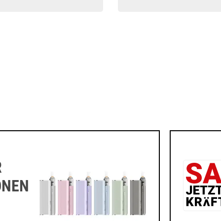
R
ONEN