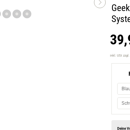
Geek
Syst
39,
inkl. USt
zzgl
Bla
Sch
Deine Vo