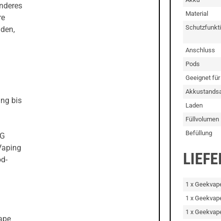
onderes
Material
re
Schutzfunkt
aden,
Anschluss
Pods
Geeignet für
Akkustandsa
ng bis
Laden
Füllvolumen
Befüllung
TG
Vaping
LIEF
od-
1 x Geekvap
1 x Geekva
1 x Geekvap
ape