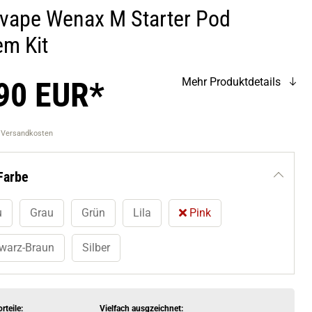
vape Wenax M Starter Pod
em Kit
90 EUR*
Mehr Produktdetails
. Versandkosten
Farbe
u
Grau
Grün
Lila
Pink
warz-Braun
Silber
rteile:
Vielfach ausgzeichnet: