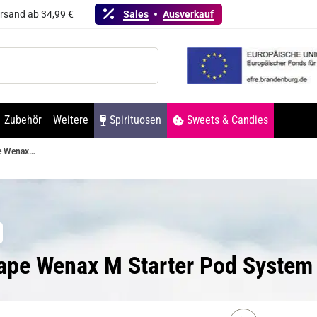
ersand ab 34,99 €
Sales
Ausverkauf
Zubehör
Weitere
Spirituosen
Sweets & Candies
Geekvape Wenax M Starter Pod System Kit
vape Wenax M Starter Pod System 