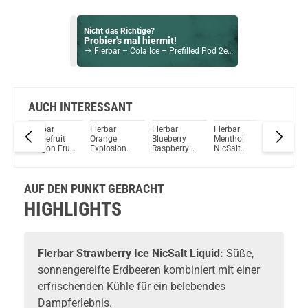
Nicht das Richtige?
Probier's mal hiermit!
Flerbar – Cola Ice – Prefilled Pod 2er Pack 2ml 20mg NicSalt
Bock auf was Neues?
Check das mal!
Hakuna Matata Liquid by InnoCigs 10ml / 3mg
AUCH INTERESSANT
Flerbar
Flerbar
Flerbar
Flerbar
Flerbar
Du willst Kröten sparen?
ry
Grapefruit
Orange
Blueberry
Menthol
Grape
Schau mal hier!
lt
Dragon Fruit
Explosion
Raspberry
NicSalt
NicSalt
Dovpo Ayce Pro Pod System Kit Silber
NicSalt
NicSalt
NicSalt
Liquid
Liquid
Liquid
Liquid
Liquid
AUF DEN PUNKT GEBRACHT
HIGHLIGHTS
Flerbar Strawberry Ice NicSalt Liquid:
Süße,
sonnengereifte Erdbeeren kombiniert mit einer
erfrischenden Kühle für ein belebendes
Dampferlebnis.