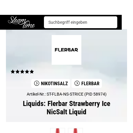
Liquids
Flerbar
Flerbar Strawberry Ice NicSalt Liquid
Steam time
NIKOTINSALZ
FLERBAR
Artikel-Nr.: ST-FLBA-NS-STRICE (PID 58974)
Liquids: Flerbar Strawberry Ice
NicSalt Liquid