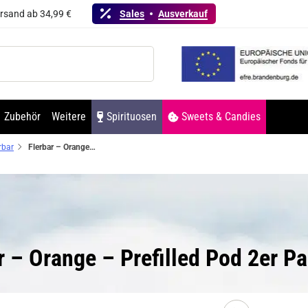
ersand ab 34,99 €
Sales
Ausverkauf
Zubehör
Weitere
Spirituosen
Sweets & Candies
rbar
Flerbar – Orange – Prefilled Pod 2er Pack 2ml 20mg NicSalt
ar – Orange – Prefilled Pod 2er 