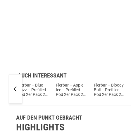
AUCH INTERESSANT
Flerbar – Blue
Flerbar – Apple
Flerbar – Bloody
ce –
Razz – Prefilled
Ice – Prefilled
Bull – Prefilled
od 2er
Pod 2er Pack 2ml
Pod 2er Pack 2ml
Pod 2er Pack 2ml
20mg
20mg NicSalt
20mg NicSalt
20mg NicSalt
AUF DEN PUNKT GEBRACHT
HIGHLIGHTS