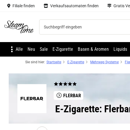
Filiale finden
Verkaufsautomaten finden
Gratis V
Steam time
Alle
Neu
Sale
E-Zigarette
Basen & Aromen
Liquids
Sie sind hier:
Startseite
E-Zigarette
Mehrweg Systeme
Fle
FLERBAR
E-Zigarette: Flerb