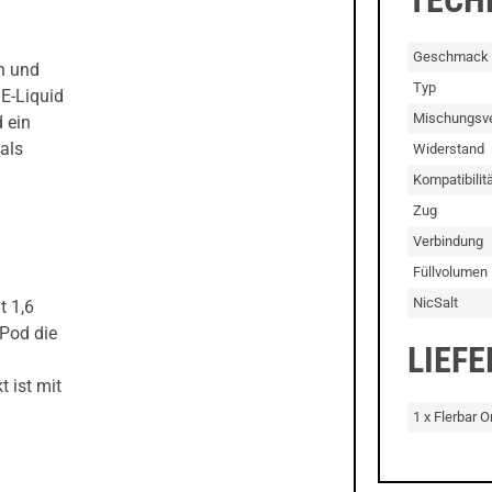
Geschmack
n und
Typ
E-Liquid
Mischungsve
 ein
als
Widerstand
Kompatibilitä
Zug
Verbindung
Füllvolumen
NicSalt
t 1,6
 Pod die
LIEF
 ist mit
1 x Flerbar 