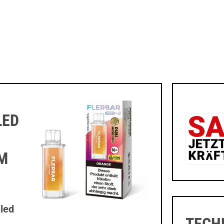
LED
UM
lled
TECH