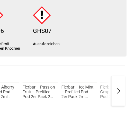
06
GHS07
f mit
Ausrufezeichen
ten Knochen
 Alberry
Flerbar – Passion
Flerbar – Ice Mint
Flerbar – Nepa
ed Pod
Fruit – Prefilled
– Prefilled Pod
Grape – Prefilled
 2ml
Pod 2er Pack 2ml
2er Pack 2ml
Pod 2er Pack 2ml
cSalt
20mg NicSalt
20mg NicSalt
20mg