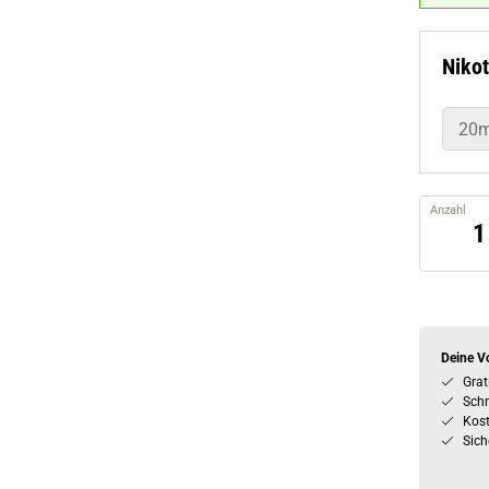
Nikot
20
Anzahl
Deine Vo
Grat
Schn
Kos
Sich