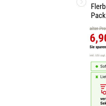
Flerb
Pack
alter Pr
6,9
Sie spare
inkl. USt
zzgl
Sof
Lie
ve
Se