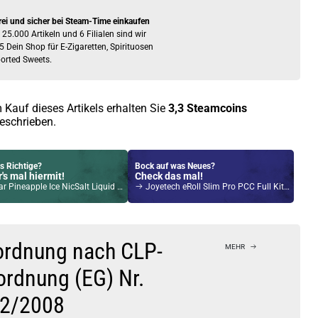
rei und sicher bei Steam-Time einkaufen
 25.000 Artikeln und 6 Filialen sind wir
5 Dein Shop für E-Zigaretten, Spirituosen
orted Sweets.
 Kauf dieses Artikels erhalten Sie
3,3
Steamcoins
eschrieben.
s Richtige?
Bock auf was Neues?
's mal hiermit!
Check das mal!
 Pineapple Ice NicSalt Liquid 10ml / 20mg
Joyetech eRoll Slim Pro PCC Full Kit Grün
Kröten sparen?
l hier!
ch Pod System 1,5ml 500mAh Kit Rose-Gold
ordnung nach CLP-
MEHR
ordnung (EG) Nr.
2/2008