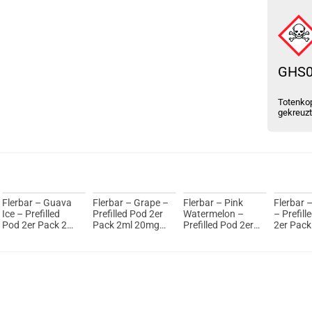
GHS
Totenkop
gekreuz
Flerbar – Guava
Flerbar – Grape –
Flerbar – Pink
Flerbar –
Ice – Prefilled
Prefilled Pod 2er
Watermelon –
– Prefill
Pod 2er Pack 2ml
Pack 2ml 20mg
Prefilled Pod 2er
2er Pack
20mg NicSalt
NicSalt
Pack 2ml 20mg
20mg Ni
NicSalt