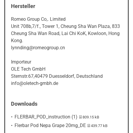
Hersteller
Romeo Group Co,. Limited
Unit 708b,7/f., Tower 1, Cheung Sha Wan Plaza, 833
Cheung Sha Wan Road, Lai Chi KoK, Kowloon, Hong
Kong.
lynnding@romeogroup.cn
Importeur
OLE Tech GmbH
Sternstr.67,40479 Duesseldorf, Deutschland
info@oletech-gmbh.de
Downloads
PDF-Datei:
FLERBAR_POD_instruction (1)
809.15 kB
PDF-Datei:
Flerbar Pod Nepa Grape 20mg_DE
439.77 kB