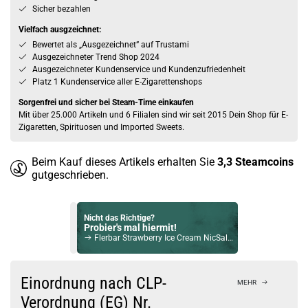
Sicher bezahlen
Vielfach ausgzeichnet:
Bewertet als „Ausgezeichnet” auf Trustami
Ausgezeichneter Trend Shop 2024
Ausgezeichneter Kundenservice und Kundenzufriedenheit
Platz 1 Kundenservice aller E-Zigarettenshops
Sorgenfrei und sicher bei Steam-Time einkaufen
Mit über 25.000 Artikeln und 6 Filialen sind wir seit 2015 Dein Shop für E-
Zigaretten, Spirituosen und Imported Sweets.
Beim Kauf dieses Artikels erhalten Sie
3,3
Steamcoins
gutgeschrieben.
Nicht das Richtige?
Probier's mal hiermit!
Flerbar Strawberry Ice Cream NicSalt Liquid 10ml / 20mg
Bock auf was Neues?
Check das mal!
Einordnung nach CLP-
MEHR
Vaporesso Vibe SE Pod System Kit Lila
Verordnung (EG) Nr.