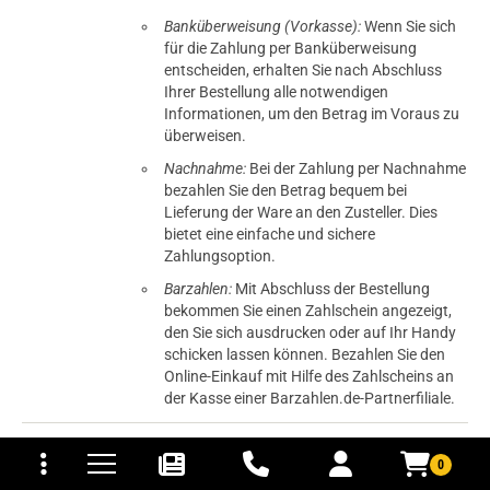
Banküberweisung (Vorkasse):
Wenn Sie sich
für die Zahlung per Banküberweisung
entscheiden, erhalten Sie nach Abschluss
Ihrer Bestellung alle notwendigen
Informationen, um den Betrag im Voraus zu
überweisen.
Nachnahme:
Bei der Zahlung per Nachnahme
bezahlen Sie den Betrag bequem bei
Lieferung der Ware an den Zusteller. Dies
bietet eine einfache und sichere
Zahlungsoption.
Barzahlen:
Mit Abschluss der Bestellung
bekommen Sie einen Zahlschein angezeigt,
den Sie sich ausdrucken oder auf Ihr Handy
schicken lassen können. Bezahlen Sie den
Online-Einkauf mit Hilfe des Zahlscheins an
der Kasse einer Barzahlen.de-Partnerfiliale.
tomaten
fer- und Versandkosten
Dieses Projekt wird aus dem
0
Europäischen Fonds für regionale
prev
next
Entwicklung kofinanziert.