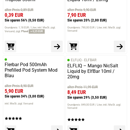
alter Preis 0,89 EUR
alter Preis 9,90 EUR
0,39 EUR
7,90 EUR
Sie sparen 56%
(0,50 EUR)
Sie sparen 20%
(2,00 EUR)
Grundpreis: 1,18 EUR / Liter
inkl. MwSt. zzgl.
Grundpreis: 790,00 EUR / Liter
inkl. MwSt. zzgl.
Versand
Versand
zzgl.
Pfand
+ 0,25 EUR
ELFLIQ - ELFBAR
Flerbar Pod 500mAh
ELFLIQ – Mango NicSalt
Prefilled Pod System Mod
Liquid by ElfBar 10ml /
Blau
20mg
alter Preis 8,90 EUR
alter Preis 11,99 EUR
5,90 EUR
8,49 EUR
Sie sparen 34%
(3,00 EUR)
Sie sparen 29%
(3,50 EUR)
inkl. MwSt. zzgl. Versand
Grundpreis: 849,00 EUR / Liter
inkl. MwSt. zzgl.
Versand