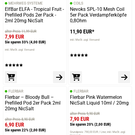
MEHRWEG SYSTEME
COILS
ElfBar ELFA - Tropical Fruit -
Nevoks SPL-10 Mesh Coil
Prefilled Pods 2er Pack -
5er Pack Verdampferköpfe
2ml 20mg NicSalt
0,8Ohm
11,90 EUR*
alter Preis 11,99 EUR
7,99 EUR
inkl. MwSt. zzgl. Versand
Sie sparen 33%
(4,00 EUR)
inkl. MwSt. zzgl. Versand
FLERBAR
FLERBAR
Flerbar – Bloody Bull –
Flerbar Pink Watermelon
Prefilled Pod 2er Pack 2ml
NicSalt Liquid 10ml / 20mg
20mg NicSalt
alter Preis 9,90 EUR
7,90 EUR
alter Preis 8,90 EUR
6,90 EUR
Sie sparen 20%
(2,00 EUR)
Sie sparen 22%
(2,00 EUR)
Grundpreis: 790,00 EUR / Liter
inkl. MwSt. zzgl.