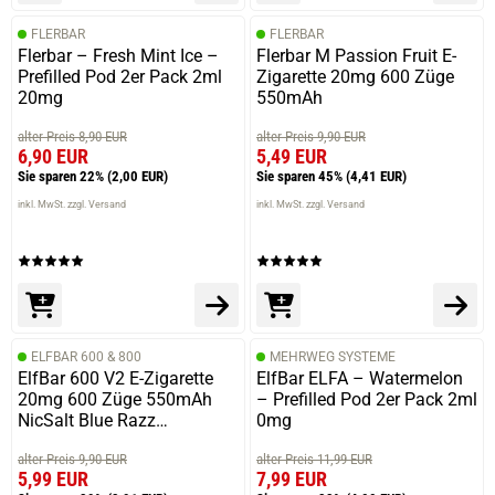
FLERBAR
FLERBAR
Flerbar – Fresh Mint Ice –
Flerbar M Passion Fruit E-
Prefilled Pod 2er Pack 2ml
Zigarette 20mg 600 Züge
20mg
550mAh
alter Preis 8,90 EUR
alter Preis 9,90 EUR
6,90 EUR
5,49 EUR
Sie sparen 22%
(2,00 EUR)
Sie sparen 45%
(4,41 EUR)
inkl. MwSt. zzgl. Versand
inkl. MwSt. zzgl. Versand
ELFBAR 600 & 800
MEHRWEG SYSTEME
ElfBar 600 V2 E-Zigarette
ElfBar ELFA – Watermelon
20mg 600 Züge 550mAh
– Prefilled Pod 2er Pack 2ml
NicSalt Blue Razz
0mg
Lemonade
alter Preis 9,90 EUR
alter Preis 11,99 EUR
5,99 EUR
7,99 EUR