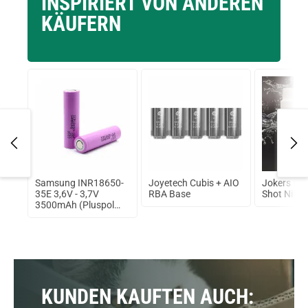
INSPIRIERT VON ANDEREN
KÄUFERN
4ml
Samsung INR18650-
Joyetech Cubis + AIO
Jokers Clo
in
35E 3,6V - 3,7V
RBA Base
Shot Nikot
3500mAh (Pluspol
flach)
KUNDEN KAUFTEN AUCH: