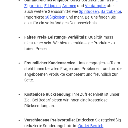
Umfangreiches Angebot:
Unser Sortiment umfasst
E-
Zigaretten
,
E-Liquids
,
Aromen
und
Verdampfer
aber
auch weitere Genussmittel wie
Spirituosen
,
Barzubehör
,
Importierte
Süßigkeiten
und mehr. Bei uns finden Sie
alles für ein vollständiges Genusserlebnis.
Faires Preis-Leistungs-Verhältnis:
Qualität muss
nicht teuer sein. Wir bieten erstklassige Produkte zu
fairen Preisen.
Freundlicher Kundenservice:
Unser engagiertes Team
steht Ihnen bei allen Fragen und Problemen rund um die
angebotenen Produkte kompetent und freundlich zur
Seite.
Kostenlose Rücksendung:
Ihre Zufriedenheit ist unser
Ziel. Bei Bedarf bieten wir Ihnen eine kostenlose
Rücksendung an.
Verschiedene Preisvorteile:
Entdecken Sie regelmäßig
reduzierte Sonderangebote im
Outlet-Bereich
.