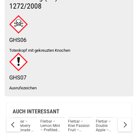
1272/2008
Du willst Kröten sparen?
Schau mal hier!
Ijoy Luna 1,4ml 350mAh Pod System Kit Ocean Blue
GHS06
Totenkopf mit gekreuzten Knochen
GHS07
Ausrufezeichen
AUCH INTERESSANT
Flerbar –
Flerbar –
Flerbar –
Flerbar –
Flerbar 
e
Strawberry
Lemon Mint
Kiwi Passion
Double
Pod Mo
Lemonade –
– Prefilled
Fruit –
Apple –
 Pod
Prefilled Pod
Pod 2er
Prefilled Pod
Prefilled Pod