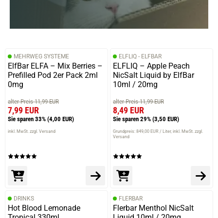
MEHRWEG SYSTEME
ELFLIQ - ELFBAR
ElfBar ELFA – Mix Berries –
ELFLIQ – Apple Peach
Prefilled Pod 2er Pack 2ml
NicSalt Liquid by ElfBar
0mg
10ml / 20mg
alter Preis 11,99 EUR
alter Preis 11,99 EUR
7,99 EUR
8,49 EUR
Sie sparen 33%
(4,00 EUR)
Sie sparen 29%
(3,50 EUR)
inkl. MwSt. zzgl. Versand
Grundpreis: 849,00 EUR / Liter
inkl. MwSt. zzgl.
Versand
DRINKS
FLERBAR
Hot Blood Lemonade
Flerbar Menthol NicSalt
Tropical 330ml
Liquid 10ml / 20mg