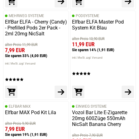
MEHRWEG SYSTEME
PODSYSTEME
ElfBar ELFA - Cherry (Candy)
Elfbar ELFA Master Pod
- Prefilled Pods 2er Pack -
System Kit Blau
2ml 20mg NicSalt
alter Preis 13,90 EUR
11,99 EUR
alter Preis 11,99 EUR
7,99 EUR
Sie sparen 14%
(1,91 EUR)
Sie sparen 33%
(4,00 EUR)
inkl. MwSt. zzgl. Versand
inkl. MwSt. zzgl. Versand
ELFBAR MAX
EINWEG SYSTEME
Elfbar MAX Pod Kit Lila
Vozol Bar Lite E-Zigarette
20mg 600Züge 550mAh
alter Preis 9,90 EUR
NicSalt Banana Cherry
7,99 EUR
Sie sparen 19%
(1,91 EUR)
alter Preis 7,90 EUR