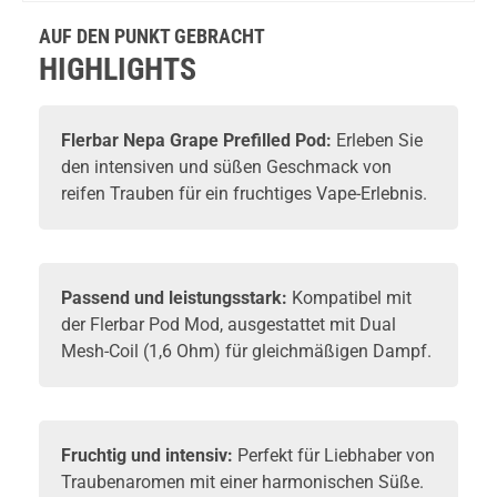
2er Pack
Pack 2ml
2er Pack
2er Pack
g
2ml 20mg
20mg
2ml 20mg
2ml 20mg
AUF DEN PUNKT GEBRACHT
NicSalt
NicSalt
HIGHLIGHTS
Flerbar Nepa Grape Prefilled Pod:
Erleben Sie
den intensiven und süßen Geschmack von
reifen Trauben für ein fruchtiges Vape-Erlebnis.
Passend und leistungsstark:
Kompatibel mit
der Flerbar Pod Mod, ausgestattet mit Dual
Mesh-Coil (1,6 Ohm) für gleichmäßigen Dampf.
Fruchtig und intensiv:
Perfekt für Liebhaber von
Traubenaromen mit einer harmonischen Süße.