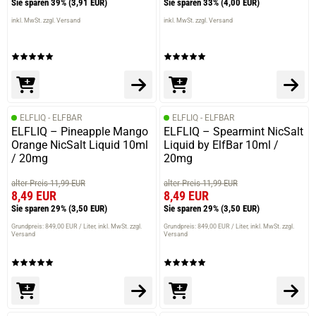
Sie sparen 39%
(3,91 EUR)
Sie sparen 33%
(4,00 EUR)
inkl. MwSt. zzgl. Versand
inkl. MwSt. zzgl. Versand
ELFLIQ - ELFBAR
ELFLIQ - ELFBAR
ELFLIQ – Pineapple Mango
ELFLIQ – Spearmint NicSalt
Orange NicSalt Liquid 10ml
Liquid by ElfBar 10ml /
/ 20mg
20mg
alter Preis 11,99 EUR
alter Preis 11,99 EUR
8,49 EUR
8,49 EUR
Sie sparen 29%
(3,50 EUR)
Sie sparen 29%
(3,50 EUR)
Grundpreis: 849,00 EUR / Liter
inkl. MwSt. zzgl.
Grundpreis: 849,00 EUR / Liter
inkl. MwSt. zzgl.
Versand
Versand