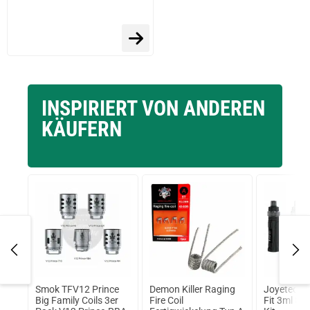
INSPIRIERT VON ANDEREN
KÄUFERN
Smok TFV12 Prince
Demon Killer Raging
Joyetech e
lt
Big Family Coils 3er
Fire Coil
Fit 3ml 8