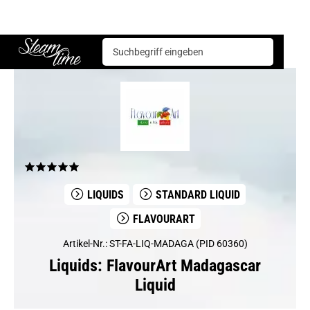
Liquids
FlavourArt
FlavourArt Madagascar Liquid
Steam time
LIQUIDS
STANDARD LIQUID
FLAVOURART
Artikel-Nr.: ST-FA-LIQ-MADAGA (PID 60360)
Liquids: FlavourArt Madagascar
Liquid