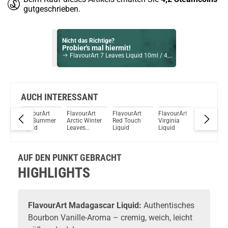
gutgeschrieben.
Nicht das Richtige?
Probier's mal hiermit!
FlavourArt 7 Leaves Liquid 10ml / 4,5mg
Bock auf was Neues?
Check das mal!
Jokers Cloud Intense Blueberry Raspberry Liquid 10ml / 20mg Nikotinsalz
AUCH INTERESSANT
rt
FlavourArt
FlavourArt
FlavourArt
FlavourArt
FlavourA
Du willst Kröten sparen?
nter
Red Summer
Arctic Winter
Red Touch
Virginia
RY4 Liqu
Schau mal hier!
Liquid
Leaves
Liquid
Liquid
Vsticking VIY 1,8ml 750mAh Pod System Kit Blau
Liquid
AUF DEN PUNKT GEBRACHT
HIGHLIGHTS
FlavourArt Madagascar Liquid:
Authentisches
Bourbon Vanille-Aroma – cremig, weich, leicht