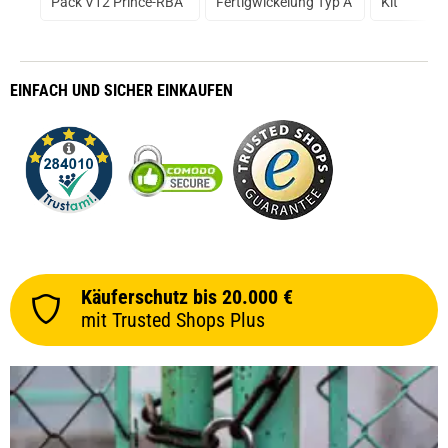
 0
Pack V12 Prince-RBA
Fertigwickelung Typ A
Kit
prev
next
EINFACH
UND SICHER
EINKAUFEN
Käuferschutz bis 20.000 €
mit Trusted Shops Plus