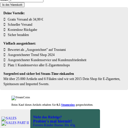
In den Warenkorb
Deine Vorteile:
Gratis Versand ab 34,99 €
Schneller Versand
Kostenlose Rückgabe
Sicher bezahlen
Vielfach ausgzeichnet:
Bewertet als „Ausgezeichnet” auf Trustami
Ausgezeichneter Trend Shop 2024
Ausgezeichneter Kundenservice und Kundenzufriedenheit
Platz 1 Kundenservice aller E-Zigarettenshops
Sorgenfrei und sicher bei Steam-Time einkaufen
Mit über 25.000 Artikeln und 6 Filialen sind wir seit 2015 Dein Shop für E-Zigaretten,
Spirituosen und Imported Sweets.
Beim Kauf dieses Artikels erhalten Sie
0,5
Steamcoins
gutgeschrieben.
Nicht das Richtige?
Probier's mal hiermit!
Ferrero Kinder Bueno 30x 43g