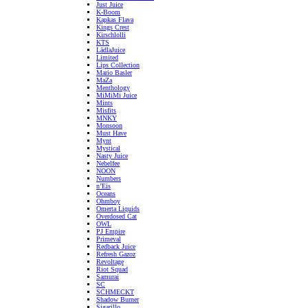
Just Juice
K-Boom
Kapkas Flava
Kings Crest
Kirschlolli
KTS
LädlaJuice
Limited
Lips Collection
Mario Basler
MaZa
Menthology
MiMiMi Juice
Mints
Misfits
MNKY
Monsoon
Must Have
Mynt
Mystical
Nasty Juice
Nebelfee
NOON
Numbers
n’Eis
Oceans
Ohmboy
Omerta Liquids
Overdosed Cat
OWL
PJ Empire
Primeval
Redback Juice
Refresh Gazoz
Revoltage
Riot Squad
Samurai
SC
SCHMECKT
Shadow Burner
Sigarillo