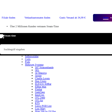
Filiale finden
Verkaufsautomaten finden
Gratis Versand ab 34,99 €
Sales
Über 2 Millionen Kunden vertrauen Steam-Time
Kategorien
Neu
Sale
E-Zigarette
Akkuträger
KomplettSets
Steam time
StarterKits
Podsysteme
Verdampfer
Selbstwickler
Coils
Pods
Mehrweg Systeme
187 Strassenbande
5EL
Al Massiva
Aspire
Charlie Lovers
Don Cristo
ELFA by ElfBar
Elfbar Max
Flerbar
GeekVape
InnoCigs
iVG 2400
iVG Air
KTS
Linvo POD Lite
Lost Mary
Mate 500 by Elf Bar