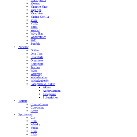
Vagrand
Vampire Vape
VapeApe
VapeJuice
Vaping Gorilla
Visha
VLTZ
Vozol
Wanted
Wavy Bay
WonderJuice
YeTi
Zombie
Zubehör
Drähte
Drip Tips
Ersatzteile
Ohmmeter
Reinigung
Taschen
Watte
Werkzeug
Wickelmatten
Wickelzubehör
Ladegeräte & Akkus
Akkus
Aufbewahrung
Ladegeräte
Schutzfolien
Weitere
Coming Soon
Gutscheine
Seedz
Spirituosen
Gin
Rum
Whisky
Vodka
Korn
Likör