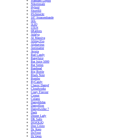
Standard Liquid
Nikotinsalz
Hybrid
Shortfill
#Schmeckt
187 Strassenbande
5EL
5LIQ
5TEN
6Rabbits
Adalya
Al Massiva
Allday2Go
Alphavirus
Antimatter
Avoria
Bad Candy
BangJuice
Bar Juice 5000
Bar Series
Barehead
Big Bottle
Black Note
Bombo
ByCandy
Classic Dampf
Cloudworks
Crazy Flavour
Cronut
Culami
Dampfdidas
Dampflion
Dampfwolke 7
Dash
Dinner Lady
DK Salts
DOJOLIQ
Don Cristo
Dr. Kero
Dr.Frost
Dr.Vapes