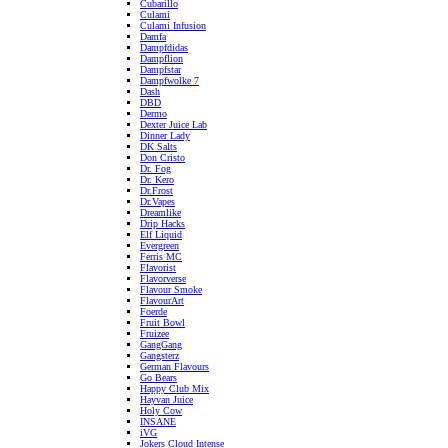
Cubarillo
Culami
Culami Infusion
Damfa
Dampfdidas
Dampflion
Dampfstar
Dampfwolke 7
Dash
DBD
Dermo
Dexter Juice Lab
Dinner Lady
DK Salts
Don Cristo
Dr. Fog
Dr. Kero
Dr.Frost
Dr.Vapes
Dreamlike
Drip Hacks
Elf Liquid
Evergreen
Ferris MC
Flavorist
Flavorverse
Flavour Smoke
FlavourArt
Foerde
Fruit Bowl
Fruizee
GangGang
Gangsterz
German Flavours
Go Bears
Happy Club Mix
Hayvan Juice
Holy Cow
INSANE
iVG
Jokers Cloud Intense