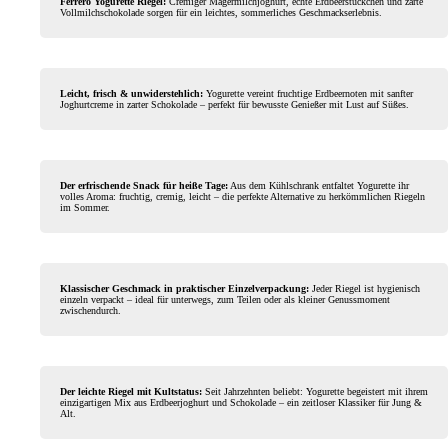
Ferrero Yogurette Riegel:
Cremiger Magermilchjoghurt, echte Erdbeerstückchen und zarte
Vollmilchschokolade sorgen für ein leichtes, sommerliches Geschmackserlebnis.
Leicht, frisch & unwiderstehlich:
Yogurette vereint fruchtige Erdbeernoten mit sanfter
Joghurtcreme in zarter Schokolade – perfekt für bewusste Genießer mit Lust auf Süßes.
Der erfrischende Snack für heiße Tage:
Aus dem Kühlschrank entfaltet Yogurette ihr
volles Aroma: fruchtig, cremig, leicht – die perfekte Alternative zu herkömmlichen Riegeln
im Sommer.
Klassischer Geschmack in praktischer Einzelverpackung:
Jeder Riegel ist hygienisch
einzeln verpackt – ideal für unterwegs, zum Teilen oder als kleiner Genussmoment
zwischendurch.
Der leichte Riegel mit Kultstatus:
Seit Jahrzehnten beliebt: Yogurette begeistert mit ihrem
einzigartigen Mix aus Erdbeerjoghurt und Schokolade – ein zeitloser Klassiker für Jung &
Alt.