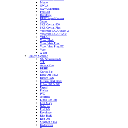
Momo
OWLA
OXVA Slimstick
Pod Salt
Revoltage
RIOT Squad Connex
Samra
SKE Crystal 800
SKE Crystal Plus
Vaporesso DOJO Blast X
Vaporesso DOJO Twist
VOLAR
Vozol Sleek
Vozol Vista Plug
Vozol Vista Plug EZ
Vuse
X-Bar
Einweg Systeme
187 Strassenbande
5EL
Aroma King
BRHD
Crown Bar
Dash One ToGo
Dinner Lady
Element Klik Klak
Elfbar 600 & 800
Expod
Flerbar
iVG
Joyetech
Linvo Bar Lite
Lost Mary
Nebelfee
Pod Salt
Revoltage
Riot BAR
Rog One
Strapped STIX
Undercover