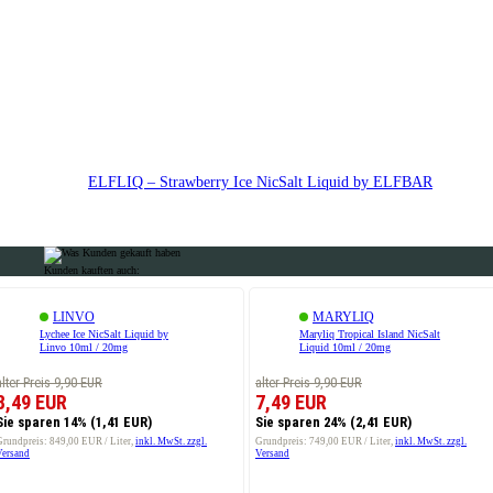
ELFLIQ – Strawberry Ice NicSalt Liquid by ELFBAR
Kunden kauften auch:
LINVO
MARYLIQ
Lychee Ice NicSalt Liquid by
Maryliq Tropical Island NicSalt
Linvo 10ml / 20mg
Liquid 10ml / 20mg
alter Preis 9,90 EUR
alter Preis 9,90 EUR
8,49 EUR
7,49 EUR
Sie sparen 14%
(1,41 EUR)
Sie sparen 24%
(2,41 EUR)
Grundpreis: 849,00 EUR / Liter
inkl. MwSt. zzgl.
Grundpreis: 749,00 EUR / Liter
inkl. MwSt. zzgl.
Versand
Versand