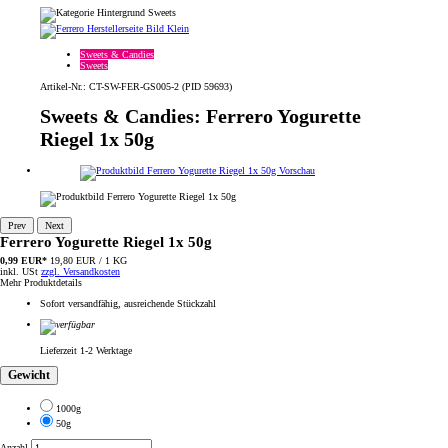
Sweets & Candies
Sweets
Artikel-Nr.: CT-SW-FER-GS005-2 (PID 59693)
Sweets & Candies: Ferrero Yogurette
Riegel 1x 50g
Prev
Next
Ferrero Yogurette Riegel 1x 50g
0,99 EUR*
19,80 EUR / 1 KG
inkl. USt
zzgl. Versandkosten
Mehr Produktdetails
Sofort versandfähig, ausreichende Stückzahl
Lieferzeit 1-2 Werktage
Gewicht
1000g
50g
Anzahl