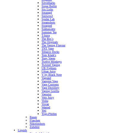
Silverbacks
Sique Berlin
Six Licks
Smaragd
Snowowl
Spider Lab
Steamshots
Strapped
Sukkawatte
Summer Tea
T-Juice
The Bro´s
The Originals
The Vaping Flavour
TNT Vape
Tobacco Docks
Tom Klark's
Tony Vapes
Twelve Monkeys
Twisted Vaping
UB Fighters
Urban Juice
V by Black Note
Vagrand
Vampire Vape
Vape Customs
Vape Distillery
Vaping Gorilla
Vaporist
Velo Juicy
Visha
Vovan
Wanted
Yeti
Yogs-Pfeifen
Basen
Flaschen
Nikotinshots
Zubehör
Liquids