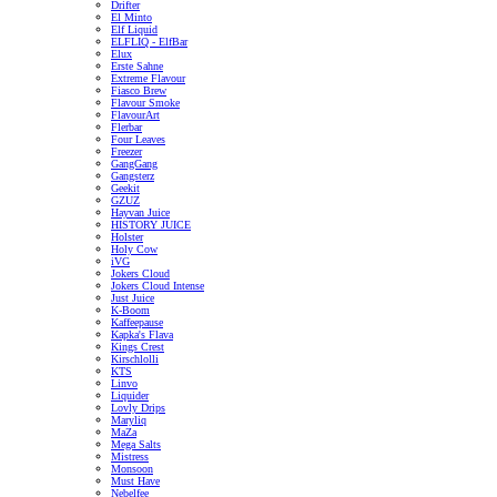
Drifter
El Minto
Elf Liquid
ELFLIQ - ElfBar
Elux
Erste Sahne
Extreme Flavour
Fiasco Brew
Flavour Smoke
FlavourArt
Flerbar
Four Leaves
Freezer
GangGang
Gangsterz
Geekit
GZUZ
Hayvan Juice
HISTORY JUICE
Holster
Holy Cow
iVG
Jokers Cloud
Jokers Cloud Intense
Just Juice
K-Boom
Kaffeepause
Kapka's Flava
Kings Crest
Kirschlolli
KTS
Linvo
Liquider
Lovly Drips
Maryliq
MaZa
Mega Salts
Mistress
Monsoon
Must Have
Nebelfee