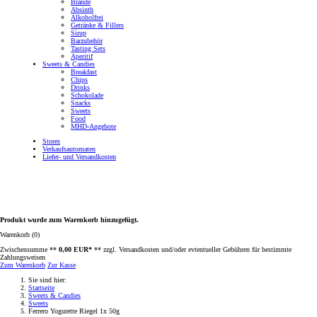
Brände
Absinth
Alkoholfrei
Getränke & Fillers
Sirup
Barzubehör
Tasting Sets
Aperitif
Sweets & Candies
Breakfast
Chips
Drinks
Schokolade
Snacks
Sweets
Food
MHD-Angebote
Stores
Verkaufsautomaten
Liefer- und Versandkosten
Produkt wurde zum Warenkorb hinzugefügt.
Warenkorb (0)
Zwischensumme **
0,00 EUR*
** zzgl. Versandkosten und/oder evtentueller Gebühren für bestimmte
Zahlungsweisen
Zum Warenkorb
Zur Kasse
Sie sind hier:
Startseite
Sweets & Candies
Sweets
Ferrero Yogurette Riegel 1x 50g