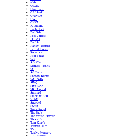
n’eis
Oceans
Ohm Brew
OS Liquid
Overvape
OWL
OXVA
PJ Empire
Pocket Salt
Pod Salt
Pods Juice(s)
POLAR
PopLiq
RandM Tornado
Refresh Gazoz
Revoltage
Riot Squad
Salt
Salt Club
Samurai Vaping
SC
Self Juice
Shadow Burner
SiC! Salts
SINQ
Sixs Licks
SKE Crystal
Smaragd
Smoking Bull
STAX
Strapped
Swish
Tante Dampf
The Bro´s
The Vaping Flavour
TNYVPS
Tom Klark's
Tornado Juice
TVE
Twelve Monkeys
UB Fighters