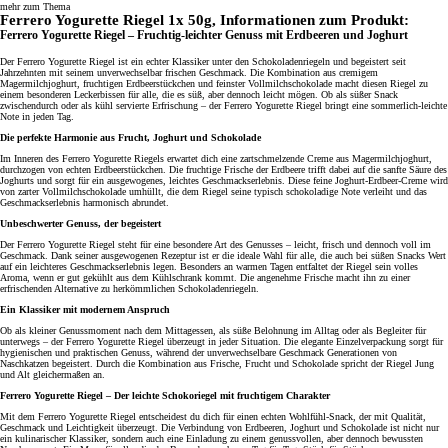
mehr zum Thema
Ferrero Yogurette Riegel 1x 50g, Informationen zum Produkt:
Ferrero Yogurette Riegel – Fruchtig-leichter Genuss mit Erdbeeren und Joghurt
Der Ferrero Yogurette Riegel ist ein echter Klassiker unter den Schokoladenriegeln und begeistert seit
Jahrzehnten mit seinem unverwechselbar frischen Geschmack. Die Kombination aus cremigem
Magermilchjoghurt, fruchtigen Erdbeerstückchen und feinster Vollmilchschokolade macht diesen Riegel zu
einem besonderen Leckerbissen für alle, die es süß, aber dennoch leicht mögen. Ob als süßer Snack
zwischendurch oder als kühl servierte Erfrischung – der Ferrero Yogurette Riegel bringt eine sommerlich-leichte
Note in jeden Tag.
Die perfekte Harmonie aus Frucht, Joghurt und Schokolade
Im Inneren des Ferrero Yogurette Riegels erwartet dich eine zartschmelzende Creme aus Magermilchjoghurt,
durchzogen von echten Erdbeerstückchen. Die fruchtige Frische der Erdbeere trifft dabei auf die sanfte Säure des
Joghurts und sorgt für ein ausgewogenes, leichtes Geschmackserlebnis. Diese feine Joghurt-Erdbeer-Creme wird
von zarter Vollmilchschokolade umhüllt, die dem Riegel seine typisch schokoladige Note verleiht und das
Geschmackserlebnis harmonisch abrundet.
Unbeschwerter Genuss, der begeistert
Der Ferrero Yogurette Riegel steht für eine besondere Art des Genusses – leicht, frisch und dennoch voll im
Geschmack. Dank seiner ausgewogenen Rezeptur ist er die ideale Wahl für alle, die auch bei süßen Snacks Wert
auf ein leichteres Geschmackserlebnis legen. Besonders an warmen Tagen entfaltet der Riegel sein volles
Aroma, wenn er gut gekühlt aus dem Kühlschrank kommt. Die angenehme Frische macht ihn zu einer
erfrischenden Alternative zu herkömmlichen Schokoladenriegeln.
Ein Klassiker mit modernem Anspruch
Ob als kleiner Genussmoment nach dem Mittagessen, als süße Belohnung im Alltag oder als Begleiter für
unterwegs – der Ferrero Yogurette Riegel überzeugt in jeder Situation. Die elegante Einzelverpackung sorgt für
hygienischen und praktischen Genuss, während der unverwechselbare Geschmack Generationen von
Naschkatzen begeistert. Durch die Kombination aus Frische, Frucht und Schokolade spricht der Riegel Jung
und Alt gleichermaßen an.
Ferrero Yogurette Riegel – Der leichte Schokoriegel mit fruchtigem Charakter
Mit dem Ferrero Yogurette Riegel entscheidest du dich für einen echten Wohlfühl-Snack, der mit Qualität,
Geschmack und Leichtigkeit überzeugt. Die Verbindung von Erdbeeren, Joghurt und Schokolade ist nicht nur
ein kulinarischer Klassiker, sondern auch eine Einladung zu einem genussvollen, aber dennoch bewussten