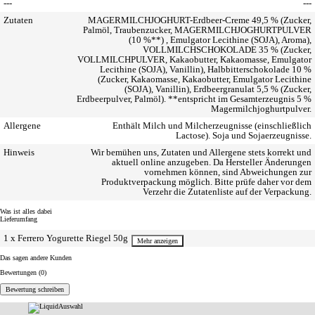
---
---
Zutaten
MAGERMILCHJOGHURT-Erdbeer-Creme 49,5 % (Zucker,
Palmöl, Traubenzucker, MAGERMILCHJOGHURTPULVER
(10 %**) , Emulgator Lecithine (SOJA), Aroma),
VOLLMILCHSCHOKOLADE 35 % (Zucker,
VOLLMILCHPULVER, Kakaobutter, Kakaomasse, Emulgator
Lecithine (SOJA), Vanillin), Halbbitterschokolade 10 %
(Zucker, Kakaomasse, Kakaobutter, Emulgator Lecithine
(SOJA), Vanillin), Erdbeergranulat 5,5 % (Zucker,
Erdbeerpulver, Palmöl). **entspricht im Gesamterzeugnis 5 %
Magermilchjoghurtpulver.
Allergene
Enthält Milch und Milcherzeugnisse (einschließlich
Lactose). Soja und Sojaerzeugnisse.
Hinweis
Wir bemühen uns, Zutaten und Allergene stets korrekt und
aktuell online anzugeben. Da Hersteller Änderungen
vornehmen können, sind Abweichungen zur
Produktverpackung möglich. Bitte prüfe daher vor dem
Verzehr die Zutatenliste auf der Verpackung.
Was ist alles dabei
Lieferumfang
1 x Ferrero Yogurette Riegel 50g
anzeigen
Das sagen andere Kunden
Bewertungen (0)
Bewertung schreiben