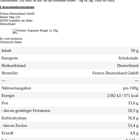
Naschmoment. Ein Muss für alle, die das Besondere suchen – Tag für Tag, Stück für Stück.
Lebensmittelunternehmer
Ferrero Deutschland GmbH
Hainer Weg 120
60599 Frankfurt am Main
Deutschland
Es wird technisch
Technische Daten
Inhalt
50 g
Kategorie
Schokolade
Herkunftsland
Deutschland
Hersteller
Ferrero Deutschland GmbH
---
---
Nährwertangaben
pro 100g
Energie
2382 kJ / 571 kcal
Fett
35,6 g
- davon gesättigte Fettsäuren
20,5 g
Kohlenhydrate
56,8 g
- davon Zucker
55,4 g
Eiweiß
4,8 g