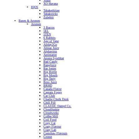
Vozol
XO Havana
IQOS
Tabakerhitzer
Tabaksticks
Zubehör
Basen & Aromen
Aromen
3 Baccos
5EL
5TEN
6 Rabbits
Age of Vape
Allday2Go
Alman Juice
Alphavirus
Antimatter
Aroma Syndikat
Bad Candy
BangJuice
Bar Series
Big Bottle
Big Mouth
Big Tasty
Boss Juice
BRHD
Canada Flavor
Captain Foggy
Cat Club
Charlie Chulk Dusk
Chill Pill
CLASSIC Dampf Co.
CloudJunkie
Cloudworks
Coffee Mill
Coil Food
Copy Cat
Crazy Flavour
Crazy Lab
Crenshaw Flavours
Cronut