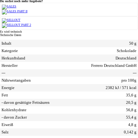
Du suchst noch mehr Angebote?
Es wird technisch
Technische Daten
Inhalt
50 g
Kategorie
Schokolade
Herkunftsland
Deutschland
Hersteller
Ferrero Deutschland GmbH
---
---
Nährwertangaben
pro 100g
Energie
2382 kJ / 571 kcal
Fett
35,6 g
- davon gesättigte Fettsäuren
20,5 g
Kohlenhydrate
56,8 g
- davon Zucker
55,4 g
Eiweiß
4,8 g
Salz
0,142 g