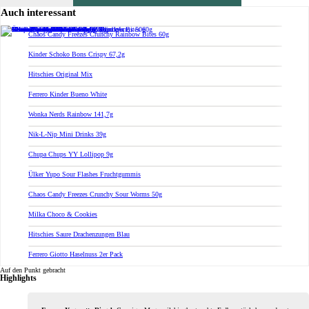
Auch interessant
Bock auf was Neues?
Chaos Candy Freezes Crunchy Rainbow Bites 60g
Check das mal!
Effect Energy Drink 330ml
Kinder Schoko Bons Crispy 67,2g
Hitschies Original Mix
Du willst Kröten sparen?
Ferrero Kinder Bueno White
Schau mal hier!
HorizonTech Magico 6,5ml Pod Rainbow
Wonka Nerds Rainbow 141,7g
Nik-L-Nip Mini Drinks 39g
Chupa Chups YY Lollipop 9g
Ülker Yupo Sour Flashes Fruchtgummis
Chaos Candy Freezes Crunchy Sour Worms 50g
Milka Choco & Cookies
Hitschies Saure Drachenzungen Blau
Ferrero Giotto Haselnuss 2er Pack
Auf den Punkt gebracht
Highlights