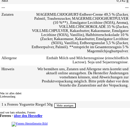
Salz
0,142 g
---
---
Zutaten
MAGERMILCHJOGHURT-Erdbeer-Creme 49,5 % (Zucker,
Palmöl, Traubenzucker, MAGERMILCHJOGHURTPULVER
(10 %**) , Emulgator Lecithine (SOJA), Aroma),
VOLLMILCHSCHOKOLADE 35 % (Zucker,
VOLLMILCHPULVER, Kakaobutter, Kakaomasse, Emulgator
Lecithine (SOJA), Vanillin), Halbbitterschokolade 10 %
(Zucker, Kakaomasse, Kakaobutter, Emulgator Lecithine
(SOJA), Vanillin), Erdbeergranulat 5,5 % (Zucker,
Erdbeerpulver, Palmöl). **entspricht im Gesamterzeugnis 5 %
Magermilchjoghurtpulver.
Allergene
Enthält Milch und Milcherzeugnisse (einschließlich
Lactose). Soja und Sojaerzeugnisse.
Hinweis
Wir bemühen uns, Zutaten und Allergene stets korrekt und
aktuell online anzugeben. Da Hersteller Änderungen
vornehmen können, sind Abweichungen zur
Produktverpackung möglich. Bitte prüfe daher vor dem
Verzehr die Zutatenliste auf der Verpackung.
Was ist alles dabei
Lieferumfang
1 x Ferrero Yogurette Riegel 50g
anzeigen
und wer hats erfunden, Ferrero
Ferrero ·
über den Hersteller