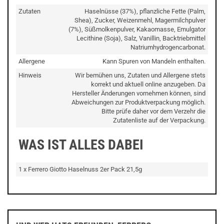
Zutaten
Haselnüsse (37%), pflanzliche Fette (Palm,
Shea), Zucker, Weizenmehl, Magermilchpulver
(7%), Süßmolkenpulver, Kakaomasse, Emulgator
Lecithine (Soja), Salz, Vanillin, Backtriebmittel
Natriumhydrogencarbonat.
Allergene
Kann Spuren von Mandeln enthalten.
Hinweis
Wir bemühen uns, Zutaten und Allergene stets
korrekt und aktuell online anzugeben. Da
Hersteller Änderungen vornehmen können, sind
Abweichungen zur Produktverpackung möglich.
Bitte prüfe daher vor dem Verzehr die
Zutatenliste auf der Verpackung.
WAS IST ALLES DABEI
1 x Ferrero Giotto Haselnuss 2er Pack 21,5g