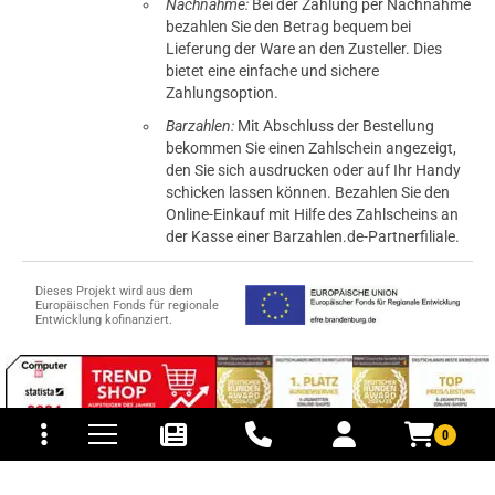
Nachnahme:
Bei der Zahlung per Nachnahme
bezahlen Sie den Betrag bequem bei
Lieferung der Ware an den Zusteller. Dies
bietet eine einfache und sichere
Zahlungsoption.
Barzahlen:
Mit Abschluss der Bestellung
bekommen Sie einen Zahlschein angezeigt,
den Sie sich ausdrucken oder auf Ihr Handy
schicken lassen können. Bezahlen Sie den
Online-Einkauf mit Hilfe des Zahlscheins an
der Kasse einer Barzahlen.de-Partnerfiliale.
Dieses Projekt wird aus dem
Europäischen Fonds für regionale
Entwicklung kofinanziert.
tomaten
fer- und Versandkosten
0
© 2015-2026 PB-ViGoods GmbH
*Preise inkl. Mehrwertsteuer, zzgl.
Versandkosten
.