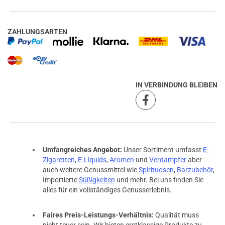
ZAHLUNGSARTEN
IN VERBINDUNG BLEIBEN
Umfangreiches Angebot:
Unser Sortiment umfasst
E-
Zigaretten
,
E-Liquids
,
Aromen
und
Verdampfer
aber
auch weitere Genussmittel wie
Spirituosen
,
Barzubehör
,
Importierte
Süßigkeiten
und mehr. Bei uns finden Sie
alles für ein vollständiges Genusserlebnis.
Faires Preis-Leistungs-Verhältnis:
Qualität muss
nicht teuer sein. Wir bieten erstklassige Produkte zu