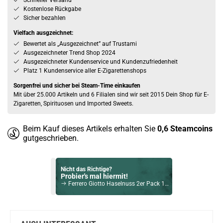
Schneller Versand
Kostenlose Rückgabe
Sicher bezahlen
Vielfach ausgzeichnet:
Bewertet als „Ausgezeichnet” auf Trustami
Ausgezeichneter Trend Shop 2024
Ausgezeichneter Kundenservice und Kundenzufriedenheit
Platz 1 Kundenservice aller E-Zigarettenshops
Sorgenfrei und sicher bei Steam-Time einkaufen
Mit über 25.000 Artikeln und 6 Filialen sind wir seit 2015 Dein Shop für E-
Zigaretten, Spirituosen und Imported Sweets.
Beim Kauf dieses Artikels erhalten Sie
0,6
Steamcoins
gutgeschrieben.
Nicht das Richtige?
Probier's mal hiermit!
Ferrero Giotto Haselnuss 2er Pack 10x 21,5g
Bock auf was Neues?
Check das mal!
Durstlöscher Sauerkirsche Zitrone Erfrischungsgetränk 24x500ml