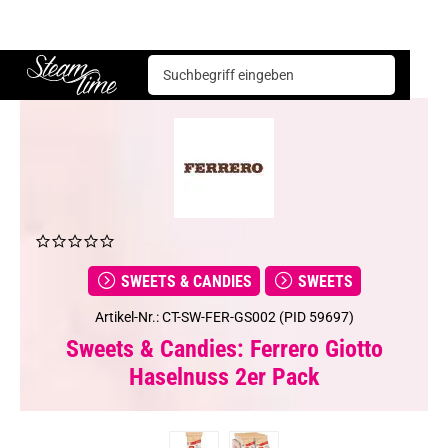
Sweets & Candies
Sweets
Ferrero Giotto Haselnuss 2er Pack
Steam time
SWEETS & CANDIES
SWEETS
Artikel-Nr.: CT-SW-FER-GS002 (PID 59697)
Sweets & Candies: Ferrero Giotto
Haselnuss 2er Pack