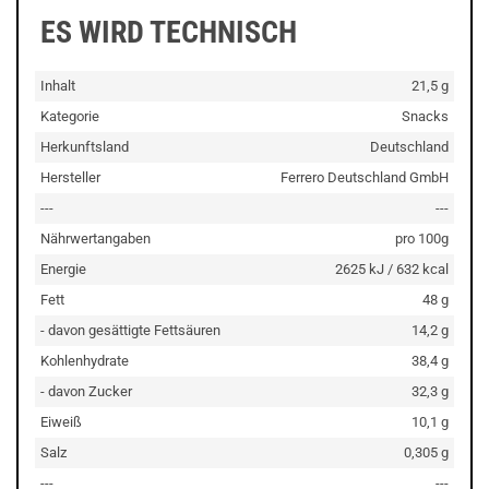
ES WIRD TECHNISCH
Inhalt
21,5 g
Kategorie
Snacks
Herkunftsland
Deutschland
Hersteller
Ferrero Deutschland GmbH
---
---
Nährwertangaben
pro 100g
Energie
2625 kJ / 632 kcal
Fett
48 g
- davon gesättigte Fettsäuren
14,2 g
Kohlenhydrate
38,4 g
- davon Zucker
32,3 g
Eiweiß
10,1 g
Salz
0,305 g
---
---