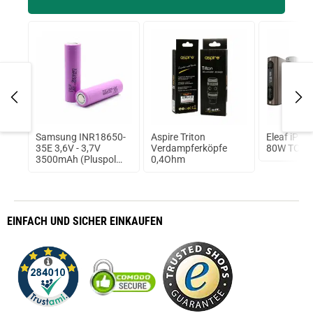
A
Samsung INR18650-
Aspire Triton
Eleaf iPo
35E 3,6V - 3,7V
Verdampferköpfe
80W TC Ak
3500mAh (Pluspol
0,4Ohm
flach)
EINFACH
UND SICHER
EINKAUFEN