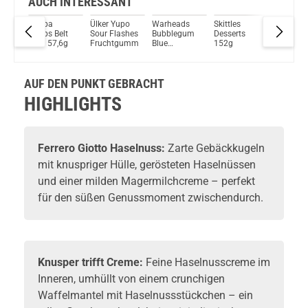
AUCH INTERESSANT
Chupa
Ülker Yupo
Warheads
Skittles
Hitschie
Du willst Kröten sparen?
Chups Belt
Sour Flashes
Bubblegum
Desserts
Saure
Schau mal hier!
Sour 57,6g
Fruchtgummis
Blue
152g
Drachen
Vaptio Pado Pod System Kit Blau
Raspberry
Berry Mi
Pops 17g
AUF DEN PUNKT GEBRACHT
HIGHLIGHTS
Ferrero Giotto Haselnuss:
Zarte Gebäckkugeln
mit knuspriger Hülle, gerösteten Haselnüssen
und einer milden Magermilchcreme – perfekt
für den süßen Genussmoment zwischendurch.
Knusper trifft Creme:
Feine Haselnusscreme im
Inneren, umhüllt von einem crunchigen
Waffelmantel mit Haselnussstückchen – ein