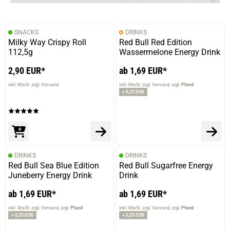
SNACKS
DRINKS
Milky Way Crispy Roll
Red Bull Red Edition
112,5g
Wassermelone Energy Drink
2,90 EUR*
ab 1,69 EUR*
inkl. MwSt. zzgl. Versand
inkl. MwSt. zzgl. Versand
zzgl.
Pfand
+ 0,25 EUR
DRINKS
DRINKS
Red Bull Sea Blue Edition
Red Bull Sugarfree Energy
Juneberry Energy Drink
Drink
ab 1,69 EUR*
ab 1,69 EUR*
inkl. MwSt. zzgl. Versand
zzgl.
Pfand
inkl. MwSt. zzgl. Versand
zzgl.
Pfand
+ 0,25 EUR
+ 0,25 EUR