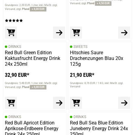
Versand
zzgl.
Pfand
+ 4,50 EUR
Grundpreis: 2,39 EUR / Liter
inkl. MwSt. zzgl.
Versand
zzgl.
Pfand
+ 6,00 EUR
DRINKS
SWEETS
Red Bull Green Edition
Hitschies Saure
Kaktusfrucht Energy Drink
Drachenzungen Blau 20x
24x 250ml
125g
32,90 EUR*
21,90 EUR*
Grundpreis: 5,48 EUR / Liter
inkl. MwSt. zzgl.
Grundpreis: 8,76 EUR / 1 KG
inkl. MwSt. zzgl.
Versand
Versand
zzgl.
Pfand
+ 6,00 EUR
DRINKS
DRINKS
Red Bull Apricot Edition
Red Bull Sea Blue Edition
Aprikose-Erdbeere Energy
Juneberry Energy Drink 24x
Drink 24x 250ml
250ml