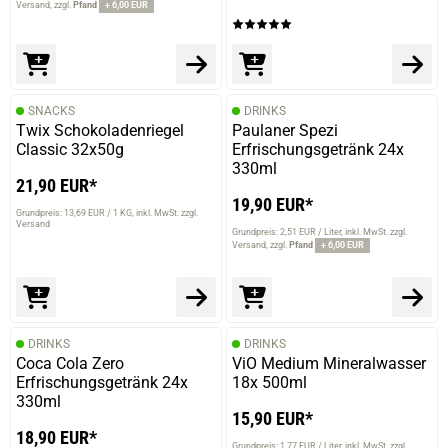
Versand
zzgl.
Pfand
+ 6,00 EUR
SNACKS
DRINKS
Twix Schokoladenriegel
Paulaner Spezi
Classic 32x50g
Erfrischungsgetränk 24x
330ml
21,90 EUR*
19,90 EUR*
Grundpreis: 13,69 EUR / 1 KG
inkl. MwSt. zzgl.
Versand
Grundpreis: 2,51 EUR / Liter
inkl. MwSt. zzgl.
Versand
zzgl.
Pfand
+ 6,00 EUR
DRINKS
DRINKS
Coca Cola Zero
ViO Medium Mineralwasser
Erfrischungsgetränk 24x
18x 500ml
330ml
15,90 EUR*
18,90 EUR*
Grundpreis: 1,77 EUR / Liter
inkl. MwSt. zzgl.