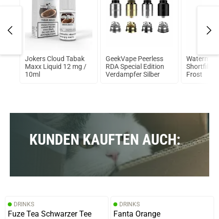
on
Jokers Cloud Tabak
GeekVape Peerless
Watermelo
la
Maxx Liquid 12 mg /
RDA Special Edition
Shortfill Li
10ml
Verdampfer Silber
Frost
KUNDEN KAUFTEN AUCH:
DRINKS
DRINKS
Fuze Tea Schwarzer Tee
Fanta Orange