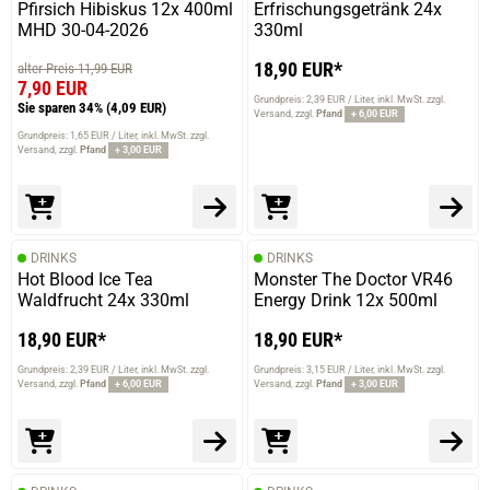
Pfirsich Hibiskus 12x 400ml
Erfrischungsgetränk 24x
MHD 30-04-2026
330ml
18,90 EUR*
alter Preis 11,99 EUR
7,90 EUR
Grundpreis: 2,39 EUR / Liter
inkl. MwSt. zzgl.
Sie sparen 34%
(4,09 EUR)
Versand
zzgl.
Pfand
+ 6,00 EUR
Grundpreis: 1,65 EUR / Liter
inkl. MwSt. zzgl.
Versand
zzgl.
Pfand
+ 3,00 EUR
DRINKS
DRINKS
Hot Blood Ice Tea
Monster The Doctor VR46
Waldfrucht 24x 330ml
Energy Drink 12x 500ml
18,90 EUR*
18,90 EUR*
Grundpreis: 2,39 EUR / Liter
inkl. MwSt. zzgl.
Grundpreis: 3,15 EUR / Liter
inkl. MwSt. zzgl.
Versand
zzgl.
Pfand
+ 6,00 EUR
Versand
zzgl.
Pfand
+ 3,00 EUR