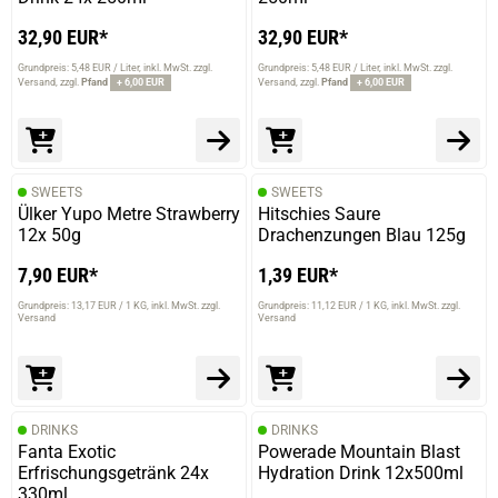
32,90 EUR*
32,90 EUR*
Grundpreis: 5,48 EUR / Liter
inkl. MwSt. zzgl.
Grundpreis: 5,48 EUR / Liter
inkl. MwSt. zzgl.
Versand
zzgl.
Pfand
+ 6,00 EUR
Versand
zzgl.
Pfand
+ 6,00 EUR
SWEETS
SWEETS
Ülker Yupo Metre Strawberry
Hitschies Saure
12x 50g
Drachenzungen Blau 125g
7,90 EUR*
1,39 EUR*
Grundpreis: 13,17 EUR / 1 KG
inkl. MwSt. zzgl.
Grundpreis: 11,12 EUR / 1 KG
inkl. MwSt. zzgl.
Versand
Versand
DRINKS
DRINKS
Fanta Exotic
Powerade Mountain Blast
Erfrischungsgetränk 24x
Hydration Drink 12x500ml
330ml