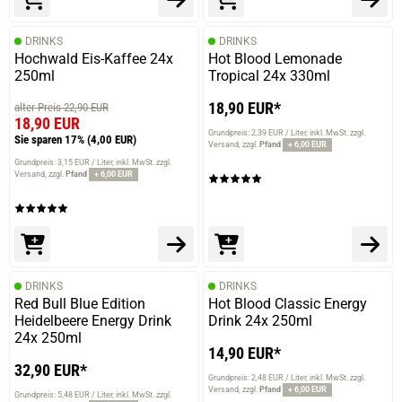
DRINKS
DRINKS
Hochwald Eis-Kaffee 24x
Hot Blood Lemonade
250ml
Tropical 24x 330ml
prev
next
18,90 EUR*
alter Preis 22,90 EUR
18,90 EUR
Grundpreis: 2,39 EUR / Liter
inkl. MwSt. zzgl.
Sie sparen 17%
(4,00 EUR)
Versand
zzgl.
Pfand
+ 6,00 EUR
Grundpreis: 3,15 EUR / Liter
inkl. MwSt. zzgl.
Versand
zzgl.
Pfand
+ 6,00 EUR
DRINKS
DRINKS
Red Bull Blue Edition
Hot Blood Classic Energy
Heidelbeere Energy Drink
Drink 24x 250ml
24x 250ml
14,90 EUR*
32,90 EUR*
Grundpreis: 2,48 EUR / Liter
inkl. MwSt. zzgl.
Versand
zzgl.
Pfand
+ 6,00 EUR
Grundpreis: 5,48 EUR / Liter
inkl. MwSt. zzgl.