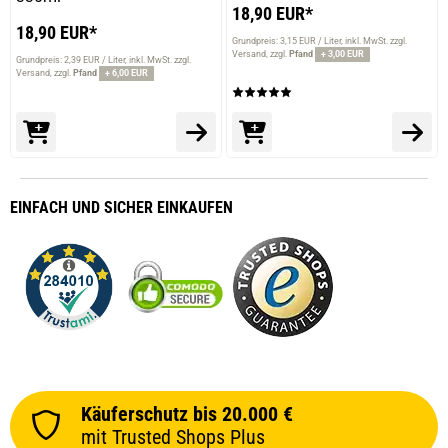
18,90 EUR*
18,90 EUR*
Grundpreis: 3,15 EUR / Liter
inkl. MwSt. zzgl.
Versand
zzgl.
Pfand
+ 3,00 EUR
Grundpreis: 2,39 EUR / Liter
inkl. MwSt. zzgl.
Versand
zzgl.
Pfand
+ 6,00 EUR
EINFACH
UND SICHER
EINKAUFEN
Käuferschutz bis 20.000 €
mit Trusted Shops Plus