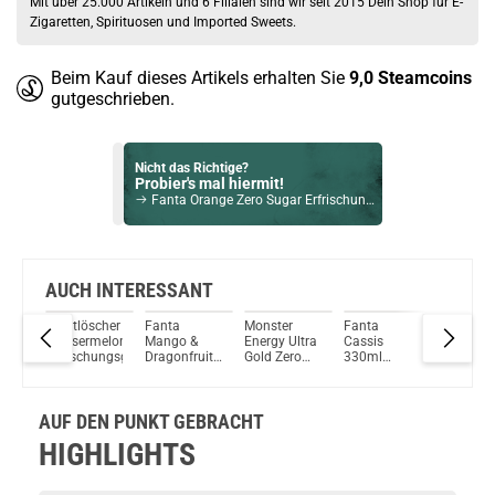
Mit über 25.000 Artikeln und 6 Filialen sind wir seit 2015 Dein Shop für E-
Zigaretten, Spirituosen und Imported Sweets.
Beim Kauf dieses Artikels erhalten Sie
9,0
Steamcoins
gutgeschrieben.
Nicht das Richtige?
Probier's mal hiermit!
Fanta Orange Zero Sugar Erfrischungsgetränk 24x330ml
Bock auf was Neues?
Check das mal!
Milka & Oreo Riegel 1x 37g
AUCH INTERESSANT
Durstlöscher
Fanta
Monster
Fanta
Red Bull
Du willst Kröten sparen?
ltra
Wassermelone
Mango &
Energy Ultra
Cassis
Energy D
Schau mal hier!
lon
Erfrischungsgetränk
Dragonfruit
Gold Zero
330ml
Ijoy Luna 1,4ml 350mAh Pod System Kit Ocean Blue
ar
Erfrischungsgetränk
Sugar
Erfrischungsgetränk
AUF DEN PUNKT GEBRACHT
HIGHLIGHTS