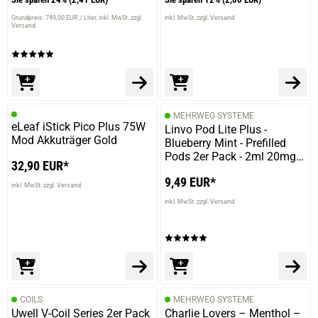
Grundpreis: 749,00 EUR / Liter
inkl. MwSt. zzgl.
inkl. MwSt. zzgl. Versand
Versand
MEHRWEG SYSTEME
eLeaf iStick Pico Plus 75W
Linvo Pod Lite Plus -
Mod Akkuträger Gold
Blueberry Mint - Prefilled
Pods 2er Pack - 2ml 20mg
32,90 EUR*
NicSalt
9,49 EUR*
inkl. MwSt. zzgl. Versand
inkl. MwSt. zzgl. Versand
COILS
MEHRWEG SYSTEME
Uwell V-Coil Series 2er Pack
Charlie Lovers – Menthol –