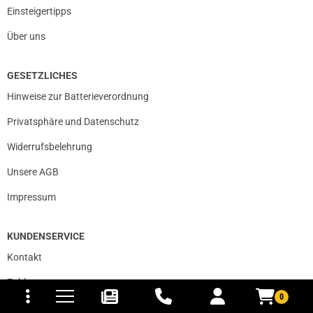
Einsteigertipps
Über uns
GESETZLICHES
Hinweise zur Batterieverordnung
Privatsphäre und Datenschutz
Widerrufsbelehrung
Unsere AGB
Impressum
KUNDENSERVICE
Kontakt
tomaten
fer- und Versandkosten
Zahlungsarten
0
Lieferung & Versandkosten