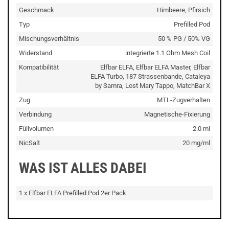
Geschmack
Himbeere, Pfirsich
Typ
Prefilled Pod
Mischungsverhältnis
50 % PG / 50% VG
Widerstand
integrierte 1.1 Ohm Mesh Coil
Kompatibilität
Elfbar ELFA, Elfbar ELFA Master, Elfbar
ELFA Turbo, 187 Strassenbande, Cataleya
by Samra, Lost Mary Tappo, MatchBar X
Zug
MTL-Zugverhalten
Verbindung
Magnetische-Fixierung
Füllvolumen
2.0 ml
NicSalt
20 mg/ml
WAS IST ALLES DABEI
1 x Elfbar ELFA Prefilled Pod 2er Pack