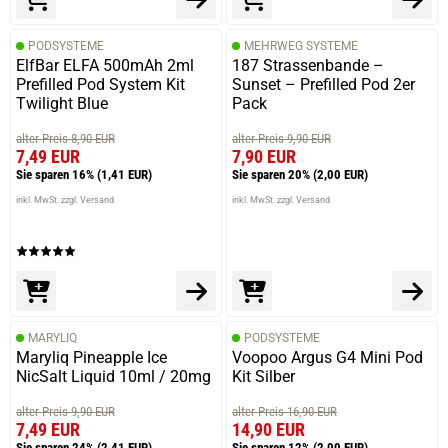
PODSYSTEME
MEHRWEG SYSTEME
ElfBar ELFA 500mAh 2ml
187 Strassenbande –
Prefilled Pod System Kit
Sunset – Prefilled Pod 2er
Twilight Blue
Pack
alter Preis 8,90 EUR
alter Preis 9,90 EUR
7,49 EUR
7,90 EUR
Sie sparen 16%
(1,41 EUR)
Sie sparen 20%
(2,00 EUR)
inkl. MwSt. zzgl. Versand
inkl. MwSt. zzgl. Versand
MARYLIQ
PODSYSTEME
Maryliq Pineapple Ice
Voopoo Argus G4 Mini Pod
NicSalt Liquid 10ml / 20mg
Kit Silber
alter Preis 9,90 EUR
alter Preis 16,90 EUR
7,49 EUR
14,90 EUR
Sie sparen 24%
(2,41 EUR)
Sie sparen 12%
(2,00 EUR)