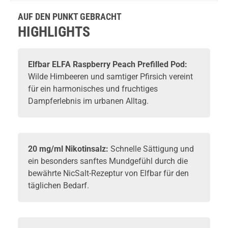
2er Pack
Prefilled
Prefilled
Tank
Pods 2er
Pods 2er
 Pod
AUF DEN PUNKT GEBRACHT
Pack - 2ml
Pack - 2ml
20mg
20mg
HIGHLIGHTS
NicSalt
NicSalt
Elfbar
ELFA Raspberry Peach Prefilled Pod:
Wilde Himbeeren und samtiger Pfirsich vereint
für ein harmonisches und fruchtiges
Dampferlebnis im urbanen Alltag.
20 mg/ml Nikotinsalz:
Schnelle Sättigung und
ein besonders sanftes Mundgefühl durch die
bewährte NicSalt-Rezeptur von Elfbar für den
täglichen Bedarf.