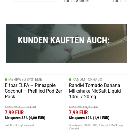
für 2 18650er
für 2 1865
/ schwarz
KUNDEN KAUFTEN AUCH:
MEHRWEG SYSTEME
RANDM TORNADO
Elfbar ELFA – Pineapple
RandM Tornado Banana
Coconut – Prefilled Pod 2er
Milkshake NicSalt Liquid
Pack
10ml / 20mg
alter Preis 11,99 EUR
alter Preis 9,90 EUR
7,99 EUR
7,99 EUR
Sie sparen 33%
(4,00 EUR)
Sie sparen 19%
(1,91 EUR)
inkl. MwSt. zzgl. Versand
Grundpreis: 799,00 EUR / Liter
inkl. MwSt. zzgl.
Versand