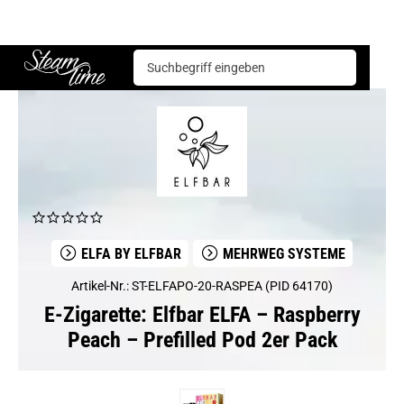
E-Zigarette
Mehrweg Systeme
Elfbar ELFA – Raspberry Peach – Prefilled Pod 2er Pack
Steam time
ELFA BY ELFBAR
MEHRWEG SYSTEME
Artikel-Nr.: ST-ELFAPO-20-RASPEA (PID 64170)
E-Zigarette: Elfbar ELFA – Raspberry
Peach – Prefilled Pod 2er Pack