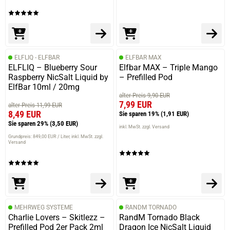
ELFLIQ - ELFBAR
ELFBAR MAX
ELFLIQ – Blueberry Sour
Elfbar MAX – Triple Mango
Raspberry NicSalt Liquid by
– Prefilled Pod
ElfBar 10ml / 20mg
alter Preis 9,90 EUR
7,99 EUR
alter Preis 11,99 EUR
8,49 EUR
Sie sparen 19%
(1,91 EUR)
Sie sparen 29%
(3,50 EUR)
inkl. MwSt. zzgl. Versand
Grundpreis: 849,00 EUR / Liter
inkl. MwSt. zzgl.
Versand
MEHRWEG SYSTEME
RANDM TORNADO
Charlie Lovers – Skitlezz –
RandM Tornado Black
Prefilled Pod 2er Pack 2ml
Dragon Ice NicSalt Liquid