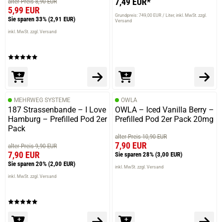
7,49 EUR*
alter Preis 8,90 EUR
5,99 EUR
Grundpreis: 749,00 EUR / Liter
inkl. MwSt. zzgl.
Sie sparen 33%
(2,91 EUR)
Versand
inkl. MwSt. zzgl. Versand
MEHRWEG SYSTEME
OWLA
187 Strassenbande – I Love
OWLA – Iced Vanilla Berry –
Hamburg – Prefilled Pod 2er
Prefilled Pod 2er Pack 20mg
Pack
alter Preis 10,90 EUR
7,90 EUR
alter Preis 9,90 EUR
7,90 EUR
Sie sparen 28%
(3,00 EUR)
Sie sparen 20%
(2,00 EUR)
inkl. MwSt. zzgl. Versand
inkl. MwSt. zzgl. Versand