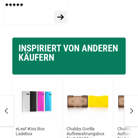
INSPIRIERT VON ANDEREN
KÄUFERN
prev
next
eLeaf iKiss Box
Chubby Gorilla
Chubby Gor
roon
Ladebox
Aufbewahrungsbox
Aufbewah