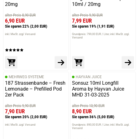
20mg
10ml / 20mg
alter Preis 8,90 EUR
alter Preis 9,90 EUR
6,90 EUR
7,99 EUR
Sie sparen 22%
(2,00 EUR)
Sie sparen 19%
(1,91 EUR)
inkl. MwSt. zzgl. Versand
Grundpreis: 799,00 EUR / Liter
inkl. MwSt. zzgl.
Versand
MEHRWEG SYSTEME
HAYVAN JUICE
187 Strassenbande – Fresh
Sonsuz 10ml Longfill
Lemonade – Prefilled Pod
Aroma by Hayvan Juice
2er Pack
MHD 31-03-2025
alter Preis 9,90 EUR
alter Preis 13,90 EUR
7,90 EUR
8,90 EUR
Sie sparen 20%
(2,00 EUR)
Sie sparen 36%
(5,00 EUR)
inkl. MwSt. zzgl. Versand
Grundpreis: 890,00 EUR / Liter
inkl. MwSt. zzgl.
Versand