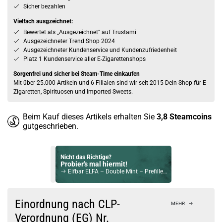
Sicher bezahlen
Vielfach ausgzeichnet:
Bewertet als „Ausgezeichnet” auf Trustami
Ausgezeichneter Trend Shop 2024
Ausgezeichneter Kundenservice und Kundenzufriedenheit
Platz 1 Kundenservice aller E-Zigarettenshops
Sorgenfrei und sicher bei Steam-Time einkaufen
Mit über 25.000 Artikeln und 6 Filialen sind wir seit 2015 Dein Shop für E-
Zigaretten, Spirituosen und Imported Sweets.
Beim Kauf dieses Artikels erhalten Sie
3,8
Steamcoins
gutgeschrieben.
Nicht das Richtige?
Probier's mal hiermit!
Elfbar ELFA – Double Mint – Prefilled Pod 2er Pack
Bock auf was Neues?
Check das mal!
Einordnung nach CLP-
MEHR
Voopoo VMATE Pro – Power Edition Pod System Kit Whorl Dawn
Verordnung (EG) Nr.