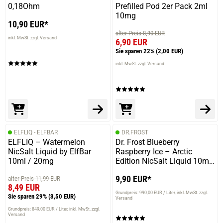
0,18Ohm
Prefilled Pod 2er Pack 2ml
10mg
10,90 EUR*
alter Preis 8,90 EUR
inkl. MwSt. zzgl. Versand
6,90 EUR
Sie sparen 22%
(2,00 EUR)
inkl. MwSt. zzgl. Versand
ELFLIQ - ELFBAR
DR.FROST
ELFLIQ – Watermelon
Dr. Frost Blueberry
NicSalt Liquid by ElfBar
Raspberry Ice – Arctic
10ml / 20mg
Edition NicSalt Liquid 10ml
/ 20mg
9,90 EUR*
alter Preis 11,99 EUR
8,49 EUR
Grundpreis: 990,00 EUR / Liter
inkl. MwSt. zzgl.
Sie sparen 29%
(3,50 EUR)
Versand
Grundpreis: 849,00 EUR / Liter
inkl. MwSt. zzgl.
Versand