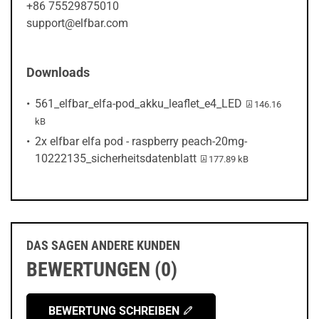
+86 75529875010
support@elfbar.com
Downloads
PDF-Datei:
561_elfbar_elfa-pod_akku_leaflet_e4_LED
146.16
kB
2x elfbar elfa pod - raspberry peach-20mg-
PDF-Datei:
10222135_sicherheitsdatenblatt
177.89 kB
DAS SAGEN ANDERE KUNDEN
BEWERTUNGEN (0)
BEWERTUNG SCHREIBEN