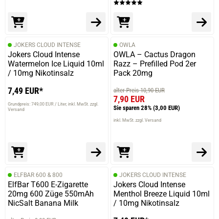
JOKERS CLOUD INTENSE
OWLA
Jokers Cloud Intense
OWLA – Cactus Dragon
Watermelon Ice Liquid 10ml
Razz – Prefilled Pod 2er
/ 10mg Nikotinsalz
Pack 20mg
7,49 EUR*
alter Preis 10,90 EUR
7,90 EUR
Grundpreis: 749,00 EUR / Liter
inkl. MwSt. zzgl.
Sie sparen 28%
(3,00 EUR)
Versand
inkl. MwSt. zzgl. Versand
ELFBAR 600 & 800
JOKERS CLOUD INTENSE
ElfBar T600 E-Zigarette
Jokers Cloud Intense
20mg 600 Züge 550mAh
Menthol Breeze Liquid 10ml
NicSalt Banana Milk
/ 10mg Nikotinsalz