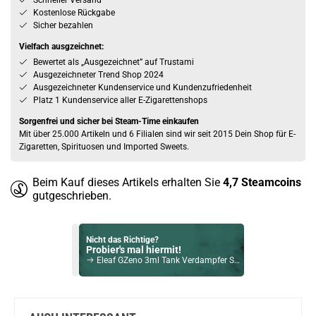
Schneller Versand
Kostenlose Rückgabe
Sicher bezahlen
Vielfach ausgzeichnet:
Bewertet als „Ausgezeichnet” auf Trustami
Ausgezeichneter Trend Shop 2024
Ausgezeichneter Kundenservice und Kundenzufriedenheit
Platz 1 Kundenservice aller E-Zigarettenshops
Sorgenfrei und sicher bei Steam-Time einkaufen
Mit über 25.000 Artikeln und 6 Filialen sind wir seit 2015 Dein Shop für E-
Zigaretten, Spirituosen und Imported Sweets.
Beim Kauf dieses Artikels erhalten Sie
4,7
Steamcoins
gutgeschrieben.
Nicht das Richtige?
Probier's mal hiermit!
Eleaf GZeno 3ml Tank Verdampfer Silber
Bock auf was Neues?
Check das mal!
OBS Engine 6ml 100W Kit inkl. Engine S Tank Silver-Ink-Black