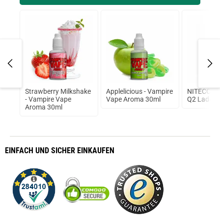
Strawberry Milkshake
Applelicious - Vampire
NITECORE
t
- Vampire Vape
Vape Aroma 30ml
Q2 Ladege
Aroma 30ml
EINFACH
UND SICHER
EINKAUFEN