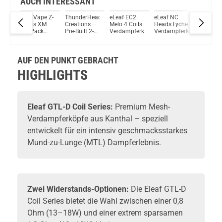
AUCH INTERESSANT
GeekVape Z-
ThunderHead
eLeaf EC2
eLeaf NC
Joyetec
Du willst Kröten sparen?
Serie
Series XM
Creations –
Melo 4 Coils
Heads Lyche
Serie Coi
Schau mal hier!
5er Pack
Pre-Built 2-
Verdampferköpfe
Verdampferköpfe
5er Pack
Vsticking VIY 1,8ml 750mAh Pod System Kit Rose Gold
Verdampferköpfe
Core Staple
ferköpfe
0,4Ohm
0,5 Ohm 4er
Pack
AUF DEN PUNKT GEBRACHT
HIGHLIGHTS
Eleaf
GTL-D Coil Series:
Premium Mesh-
Verdampferköpfe
aus Kanthal – speziell
entwickelt für ein intensiv geschmacksstarkes
Mund-zu-Lunge (MTL) Dampferlebnis.
Zwei Widerstands-Optionen:
Die Eleaf GTL-D
Coil Series bietet die Wahl zwischen einer 0,8
Ohm (13–18W) und einer extrem sparsamen