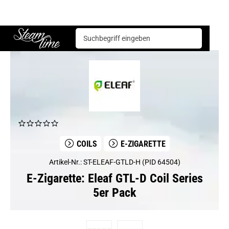
E-Zigarette
Coils
Eleaf GTL-D Coil Series 5er Pack
Steam time
COILS
E-ZIGARETTE
Artikel-Nr.: ST-ELEAF-GTLD-H (PID 64504)
E-Zigarette: Eleaf GTL-D Coil Series
5er Pack