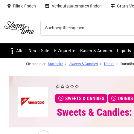
Filiale finden
Verkaufsautomaten finden
Gratis V
Steam time
Alle
Neu
Sale
E-Zigarette
Basen & Aromen
Liquids
Sie sind hier:
Startseite
Sweets & Candies
Drinks
SWEETS & CANDIES
DRINKS
Sweets & Candies: