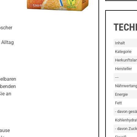
TECH
öscher
 Alltag
Inhalt
Kategorie
Herkunftsla
Hersteller
---
selbaren
Nährwertan
ebenden
ie an
Energie
Fett
- davon gesä
Kohlenhydra
- davon Zuck
Pause