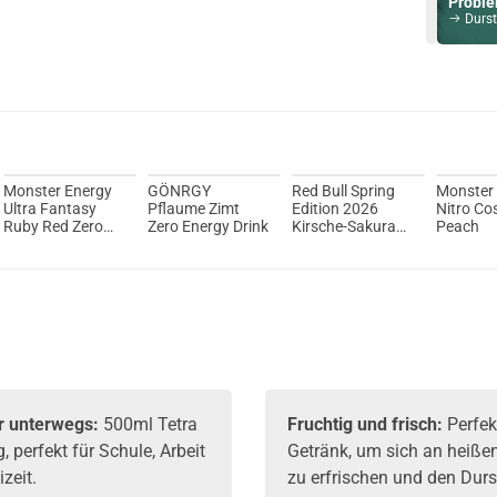
Probier
Durstlös
Du willst 
Schau ma
Vozol Whiz
Monster Energy
GÖNRGY
Red Bull Spring
Monster
Ultra Fantasy
Pflaume Zimt
Edition 2026
Nitro Co
Ruby Red Zero
Zero Energy Drink
Kirsche-Sakura
Peach
Sugar 473ml
Sugarfree Energy
Drink
ür unterwegs:
500ml Tetra
Fruchtig und frisch:
Perfek
 perfekt für Schule, Arbeit
Getränk, um sich an heiße
izeit.
zu erfrischen und den Durs