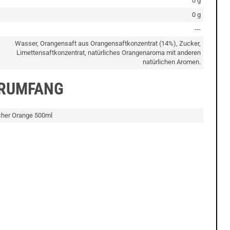
0 g
0 g
---
Wasser, Orangensaft aus Orangensaftkonzentrat (14%), Zucker,
Limettensaftkonzentrat, natürliches Orangenaroma mit anderen
natürlichen Aromen.
ERUMFANG
cher Orange 500ml