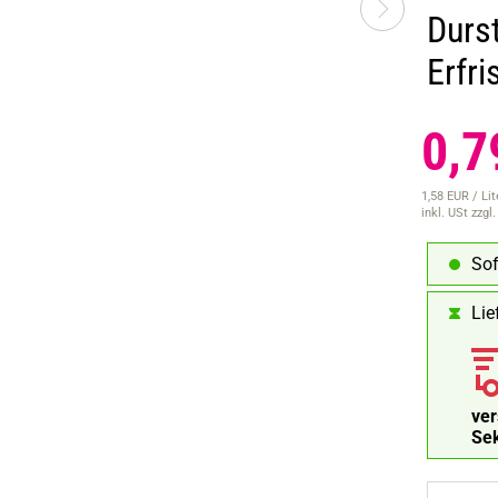
Durs
Erfr
0,7
1,58 EUR / Lit
inkl. USt
zzgl
Sof
Lie
ve
Se