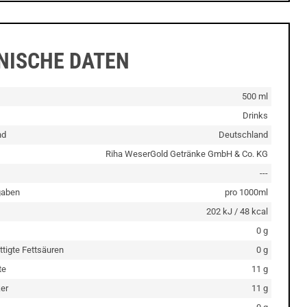
NISCHE DATEN
500 ml
Drinks
nd
Deutschland
Riha WeserGold Getränke GmbH & Co. KG
---
gaben
pro 1000ml
202 kJ / 48 kcal
0 g
ttigte Fettsäuren
0 g
te
11 g
er
11 g