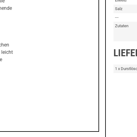
Eiweiß
ale
chende
Salz
---
Zutaten
ichen
LIEF
 leicht
re
1 x Durstlös