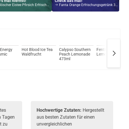
's mal hiermit!
Check das mal!
cher Eistee Pfirsich Erfrischungsgetränk 500ml
Fanta Orange Erfrischungsgetränk 330ml
Kröten sparen?
l hier!
 40 Watt 4ml 1200mAh Pod System Kit Tide
 Energy
Hot Blood Ice Tea
Calypso Southern
Fentimans Rose
smic
Waldfrucht
Peach Lemonade
Lemonade
473ml
tes
Hochwertige Zutaten:
Hergestellt
n Tagen
aus besten Zutaten für einen
t zu
unvergleichlichen