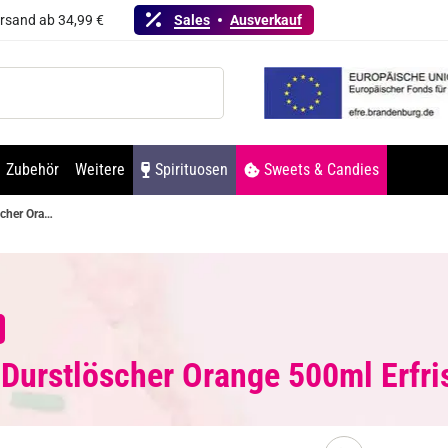
ersand ab 34,99 €
Sales
Ausverkauf
Zubehör
Weitere
Spirituosen
Sweets & Candies
Durstlöscher Orange 500ml Erfrischungsgetränk 500ml
 Durstlöscher Orange 500ml Erfr