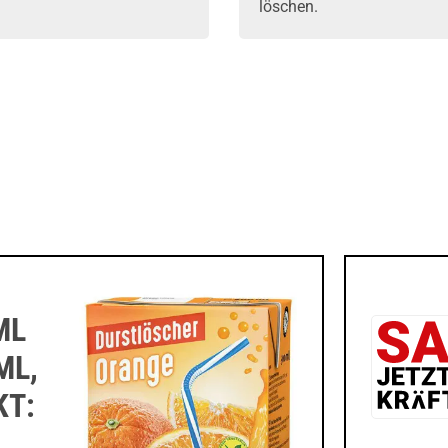
löschen.
ML
ML,
KT: