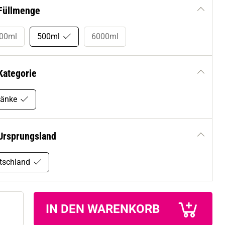
Füllmenge
00ml
500ml
6000ml
Kategorie
ränke
Ursprungsland
tschland
IN DEN WARENKORB