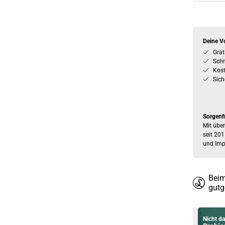
Deine Vo
Grat
Schn
Kos
Sich
Sorgenf
Mit über
seit 201
und Imp
Beim
gutg
Nicht da