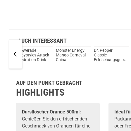
AUCH INTERESSANT
pezi
Powerade
Monster Energy
Dr. Pepper
gsgetränk
Playstyles Attack
Mango Carneval
Classic
Hydration Drink
China
Erfrischungsgetränk
AUF DEN PUNKT GEBRACHT
HIGHLIGHTS
Durstlöscher Orange 500ml:
Ideal f
Genießen Sie den erfrischenden
Packung,
Geschmack von Orangen für eine
oder Fre