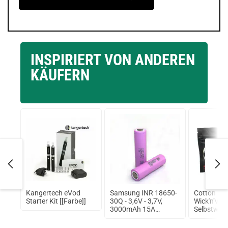
INSPIRIERT VON ANDEREN
KÄUFERN
l
Kangertech eVod
Samsung INR 18650-
Cotton Ba
Starter Kit [[Farbe]]
30Q - 3,6V - 3,7V,
Wick'n'Vap
3000mAh 15A
Selbstwic
ungeschützt Lithium
Ionen Akku