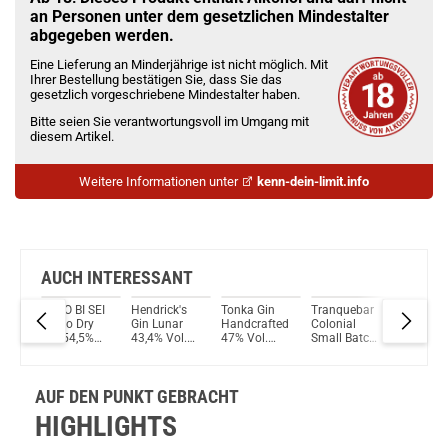
Latin Gin Secco 42% Vol. 750ml
an Personen unter dem gesetzlichen Mindestalter
abgegeben werden.
Du willst Kröten sparen?
Eine Lieferung an Minderjährige ist nicht möglich. Mit
Schau mal hier!
Ihrer Bestellung bestätigen Sie, dass Sie das
Asvape Touch Pod System 1,5ml 500mAh Kit Rose-Gold
gesetzlich vorgeschriebene Mindestalter haben.
Bitte seien Sie verantwortungsvoll im Umgang mit
diesem Artikel.
Weitere Informationen unter
kenn-dein-limit.info
AUCH INTERESSANT
Gin
KI NO BI SEI
Hendrick's
Tonka Gin
Tranquebar
BrewDo
y
Kyoto Dry
Gin Lunar
Handcrafted
Colonial
LoneWol
n
Gin 54,5%
43,4% Vol.
47% Vol.
Small Batch
Cloudy
Vol. 700ml
700ml
500ml
Dry Gin 45%
Lemon G
700ml
40% 70
AUF DEN PUNKT GEBRACHT
HIGHLIGHTS