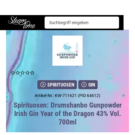
Spirituosen
Gin
Drumshanbo Gunpowder Irish Gin Year of the Dragon 43% Vol. 700ml
Steam time
SPIRITUOSEN
GIN
Artikel-Nr.: KW-711621 (PID 64612)
Spirituosen: Drumshanbo Gunpowder
Irish Gin Year of the Dragon 43% Vol.
700ml