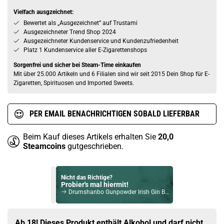
Vielfach ausgzeichnet:
Bewertet als „Ausgezeichnet” auf Trustami
Ausgezeichneter Trend Shop 2024
Ausgezeichneter Kundenservice und Kundenzufriedenheit
Platz 1 Kundenservice aller E-Zigarettenshops
Sorgenfrei und sicher bei Steam-Time einkaufen
Mit über 25.000 Artikeln und 6 Filialen sind wir seit 2015 Dein Shop für E-
Zigaretten, Spirituosen und Imported Sweets.
PER EMAIL BENACHRICHTIGEN SOBALD LIEFERBAR
Beim Kauf dieses Artikels erhalten Sie
20,0
Steamcoins
gutgeschrieben.
Nicht das Richtige?
Probier's mal hiermit!
Drumshanbo Gunpowder Irish Gin Brazilian Pineapple 43% Vol. 700ml
Bock auf was Neues?
Check das mal!
Ab 18! Dieses Produkt enthält Alkohol und darf nicht