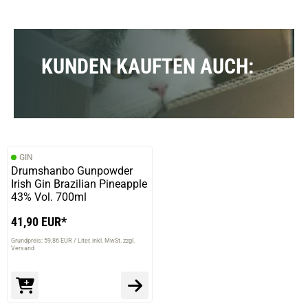
KUNDEN KAUFTEN AUCH:
GIN
Drumshanbo Gunpowder
Irish Gin Brazilian Pineapple
43% Vol. 700ml
41,90 EUR*
Grundpreis: 59,86 EUR / Liter
inkl. MwSt. zzgl.
Versand