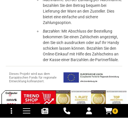
bezahlen Sie den Betrag bequem bei
Lieferung der Ware an den Zusteller. Dies
bietet eine einfache und sichere
Zahlungsoption.
Barzahlen:
Mit Abschluss der Bestellung
bekommen Sie einen Zahlschein angezeigt,
den Sie sich ausdrucken oder auf Ihr Handy
schicken lassen können. Bezahlen Sie den
Online-Einkauf mit Hilfe des Zahlscheins an
der Kasse einer Barzahlen.de-Partnerfiliale.
Dieses Projekt wird aus dem
Europäischen Fonds für regionale
Entwicklung kofinanziert.
tomaten
fer- und Versandkosten
0
© 2015-2026 PB-ViGoods GmbH
*Preise inkl. Mehrwertsteuer, zzgl.
Versandkosten
.