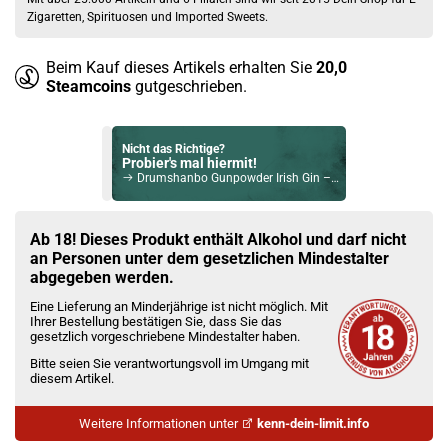
Zigaretten, Spirituosen und Imported Sweets.
Beim Kauf dieses Artikels erhalten Sie
20,0
Steamcoins
gutgeschrieben.
Nicht das Richtige?
Probier's mal hiermit!
Drumshanbo Gunpowder Irish Gin – Keramikflasche 43% Vol. 700ml
Bock auf was Neues?
Check das mal!
Ab 18! Dieses Produkt enthält Alkohol und darf nicht
Ron Centenario Tasting Set (9/12/20/25/30) 40% Vol. 250ml inkl. Geschenkbox
an Personen unter dem gesetzlichen Mindestalter
abgegeben werden.
Du willst Kröten sparen?
Eine Lieferung an Minderjährige ist nicht möglich. Mit
Schau mal hier!
Ihrer Bestellung bestätigen Sie, dass Sie das
Suorin Ace 2ml 1000mAh Pod Kit Weiss
gesetzlich vorgeschriebene Mindestalter haben.
Bitte seien Sie verantwortungsvoll im Umgang mit
diesem Artikel.
Weitere Informationen unter
kenn-dein-limit.info