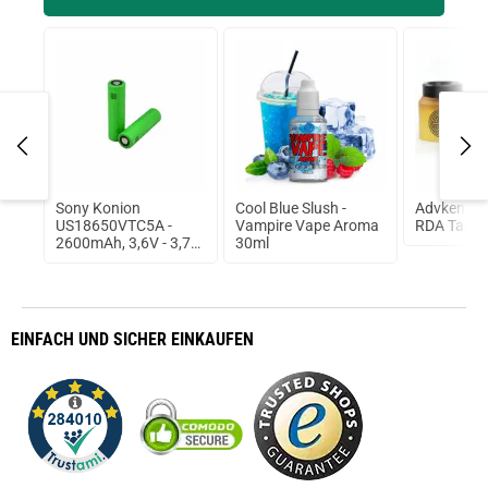
Sony Konion
Cool Blue Slush -
Advken A
US18650VTC5A -
Vampire Vape Aroma
RDA Tank
2600mAh, 3,6V - 3,7V
30ml
Flat Top 35A
ungeschützt
EINFACH
UND SICHER
EINKAUFEN