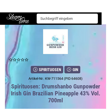
Spirituosen
Gin
Drumshanbo Gunpowder Irish Gin Brazilian Pineapple 43% Vol. 700ml
Steam time
SPIRITUOSEN
GIN
Artikel-Nr.: KW-711564 (PID 64608)
Spirituosen: Drumshanbo Gunpowder
Irish Gin Brazilian Pineapple 43% Vol.
700ml