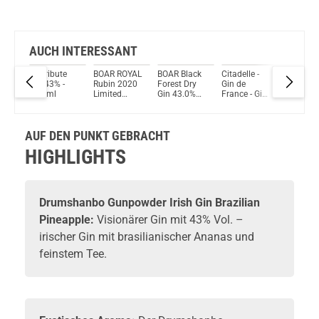
AUCH INTERESSANT
Shed
Le Tribute
BOAR ROYAL
BOAR Black
Citadelle -
Brooklyn
&
Gin 43% -
Rubin 2020
Forest Dry
Gin de
Handcra
n
700 ml
Limited
Gin 43.0%
France - Gin
Destilled
Edition – Im
500ml
44% Vol.
40% 70
Barrique
700ml
gereift Gin
AUF DEN PUNKT GEBRACHT
43.0%
500ml
HIGHLIGHTS
Drumshanbo
Gunpowder Irish Gin Brazilian
Pineapple:
Visionärer
Gin
mit 43% Vol. –
irischer Gin mit brasilianischer Ananas und
feinstem Tee.