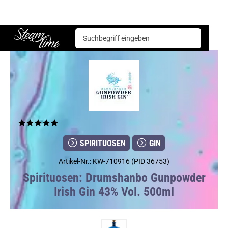
Spirituosen
Gin
Drumshanbo Gunpowder Irish Gin 43% Vol. 500ml
Steam time
SPIRITUOSEN
GIN
Artikel-Nr.: KW-710916 (PID 36753)
Spirituosen: Drumshanbo Gunpowder
Irish Gin 43% Vol. 500ml