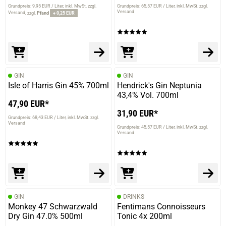
Grundpreis: 9,95 EUR / Liter
inkl. MwSt. zzgl.
Grundpreis: 65,57 EUR / Liter
inkl. MwSt. zzgl.
Versand
Versand
zzgl.
Pfand
+ 0,25 EUR
GIN
GIN
Isle of Harris Gin 45% 700ml
Hendrick's Gin Neptunia
43,4% Vol. 700ml
47,90 EUR*
31,90 EUR*
Grundpreis: 68,43 EUR / Liter
inkl. MwSt. zzgl.
Versand
Grundpreis: 45,57 EUR / Liter
inkl. MwSt. zzgl.
Versand
GIN
DRINKS
Monkey 47 Schwarzwald
Fentimans Connoisseurs
Dry Gin 47.0% 500ml
Tonic 4x 200ml