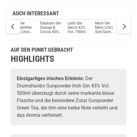
AUCH INTERESSANT
ing
Berliner
Elephant Gin
Latin Gin
Mom Gin
Drumsh
 Gin
Brandstifter
Orange &
Secco 42%
Mom LOVE
Gunpow
ml
1. FC Union
Cocoa 40%
Vol. 750ml
God Save
Irish Gin
Berlin Dry
Vol. 500ml
The Gin
Keramik
Gin 43,3%
Distilled Gin
43% Vol.
Vol. 700ml
37,5% Vol.
700ml
AUF DEN PUNKT GEBRACHT
700ml
HIGHLIGHTS
Einzigartiges irisches Erlebnis:
Der
Drumshanbo Gunpowder Irish Gin 43% Vol.
500ml überzeugt durch seine markante blaue
Flasche und die besondere Zutat Gunpowder
Green Tea, die ihm eine herbe Note verleiht und
das Aroma verfeinert.