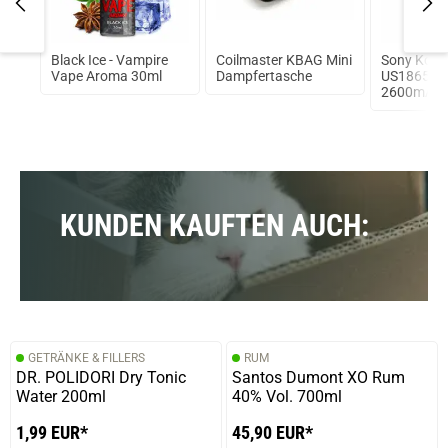
od
Black Ice - Vampire
Coilmaster KBAG Mini
Sony Koni
Vape Aroma 30ml
Dampfertasche
US18650V
2600mAh, 3
Flat Top 3
ungeschüt
KUNDEN KAUFTEN AUCH:
GETRÄNKE & FILLERS
RUM
DR. POLIDORI Dry Tonic
Santos Dumont XO Rum
Water 200ml
40% Vol. 700ml
1,99 EUR*
45,90 EUR*