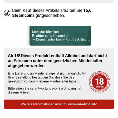
Beim Kauf dieses Artikels erhalten Sie
16,6
Steamcoins
gutgeschrieben.
Nicht das Richtige?
Probier's mal hiermit!
Drumshanbo Tawny Port Cask Single Pot Still Irish Whiskey 43% Vol. 700ml
Bock auf was Neues?
Check das mal!
Ab 18! Dieses Produkt enthält Alkohol und darf nicht
Togouchi 15 Jahre Japanese Blended Whisky 43,8% Vol. 700ml
an Personen unter dem gesetzlichen Mindestalter
abgegeben werden.
Du willst Kröten sparen?
Eine Lieferung an Minderjährige ist nicht möglich. Mit
Schau mal hier!
Ihrer Bestellung bestätigen Sie, dass Sie das
Vaptio Pado Pod System Kit Blau
gesetzlich vorgeschriebene Mindestalter haben.
Bitte seien Sie verantwortungsvoll im Umgang mit
diesem Artikel.
Weitere Informationen unter
kenn-dein-limit.info