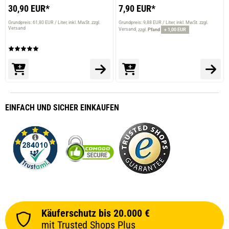
30,90 EUR*
7,90 EUR*
Grundpreis: 61,80 EUR / Liter
inkl. MwSt. zzgl.
Grundpreis: 9,88 EUR / Liter
inkl. MwSt. zzgl.
Versand
Versand
zzgl.
Pfand
+ 1,00 EUR
EINFACH
UND SICHER
EINKAUFEN
Käuferschutz bis 20.000 €
mit Trusted Shops Plus