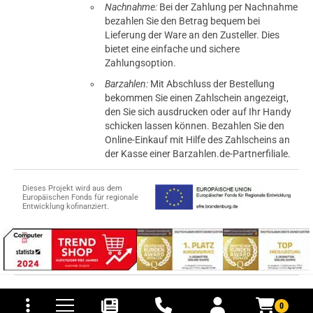
Nachnahme:
Bei der Zahlung per Nachnahme
bezahlen Sie den Betrag bequem bei
Lieferung der Ware an den Zusteller. Dies
bietet eine einfache und sichere
Zahlungsoption.
Barzahlen:
Mit Abschluss der Bestellung
bekommen Sie einen Zahlschein angezeigt,
den Sie sich ausdrucken oder auf Ihr Handy
schicken lassen können. Bezahlen Sie den
Online-Einkauf mit Hilfe des Zahlscheins an
der Kasse einer Barzahlen.de-Partnerfiliale.
Dieses Projekt wird aus dem
Europäischen Fonds für regionale
Entwicklung kofinanziert.
tomaten
fer- und Versandkosten
© 2015-2026 PB-ViGoods GmbH
0
*Preise inkl. Mehrwertsteuer, zzgl.
Versandkosten
.