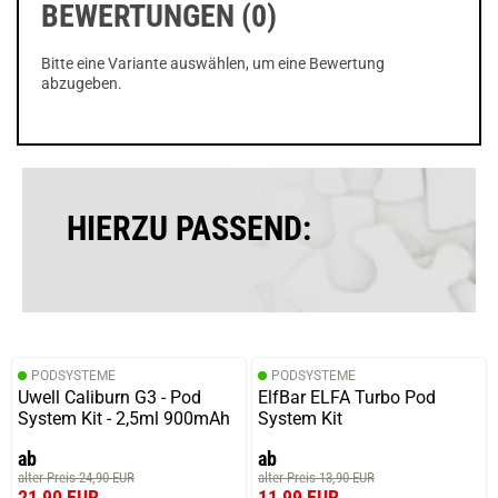
BEWERTUNGEN (0)
Bitte eine Variante auswählen, um eine Bewertung
abzugeben.
HIERZU PASSEND:
PODSYSTEME
PODSYSTEME
Uwell Caliburn G3 - Pod
ElfBar ELFA Turbo Pod
System Kit - 2,5ml 900mAh
System Kit
ab
ab
alter Preis 24,90 EUR
alter Preis 13,90 EUR
21,90 EUR
11,99 EUR