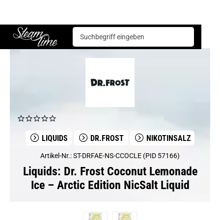
Liquids
Dr.Frost
Dr. Frost Coconut Lemonade Ice – Arctic Edition NicSalt Liquid
Steam time
LIQUIDS
DR.FROST
NIKOTINSALZ
Artikel-Nr.: ST-DRFAE-NS-CCOCLE (PID 57166)
Liquids: Dr. Frost Coconut Lemonade
Ice – Arctic Edition NicSalt Liquid