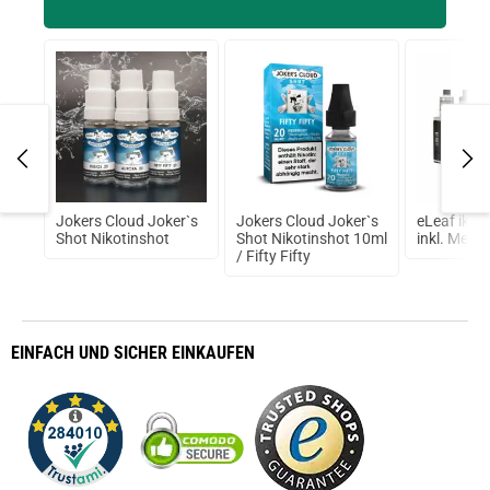
prev
next
Jokers Cloud Joker`s
Jokers Cloud Joker`s
eLeaf ikuu
mate
Shot Nikotinshot
Shot Nikotinshot 10ml
inkl. Melo 4
/ Fifty Fifty
EINFACH
UND SICHER
EINKAUFEN