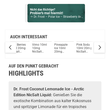
Nicht das Richtige?
Probier's mal hiermit!
Dr. Frost – Polar Ice – Strawberry Aroma
Bock auf was Neues?
Check das mal!
Blueberry Cherry Cranberry NicSalt Liquid by Elux 10ml / 20mg
AUCH INTERESSANT
uit
Dark Berries
Vimo 10ml
Pineapple
Pink Soda
Apple &
Du willst Kröten sparen?
10ml 20mg
10mg
Ice 10ml
10ml 20mg
Cranber
Schau mal hier!
NicSalt
NicSalt
20mg
NicSalt
Ice 10ml
Innokin Trine Pod System Kit Rot
Liquid by Dr.
Liquid by Dr.
NicSalt
Liquid by Dr.
20mg
 Dr.
Frost
Frost
Liquid by Dr.
Frost
NicSalt
Frost
Liquid by
AUF DEN PUNKT GEBRACHT
Frost
HIGHLIGHTS
Dr. Frost Coconut Lemonade Ice - Arctic
Edition NicSalt Liquid:
Genießen Sie die
exotische Kombination aus kalter Kokosnuss
und spritziger Limonade für ein tropisches